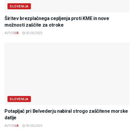
SLOVENIJA
Širitev brezplačnega cepljenja proti KME in nove
možnosti zaščite za otroke
AVTOR
I.R.
05/03/2025
SLOVENIJA
Potapljač pri Belvederju nabiral strogo zaščitene morske
datlje
AVTOR
I.R.
05/03/2025