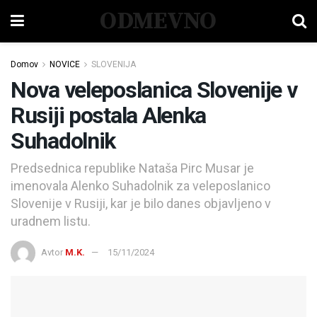
ODMEVNO
Domov
NOVICE
SLOVENIJA
Nova veleposlanica Slovenije v
Rusiji postala Alenka
Suhadolnik
Predsednica republike Nataša Pirc Musar je
imenovala Alenko Suhadolnik za veleposlanico
Slovenije v Rusiji, kar je bilo danes objavljeno v
uradnem listu.
Avtor
M.K.
15/11/2024