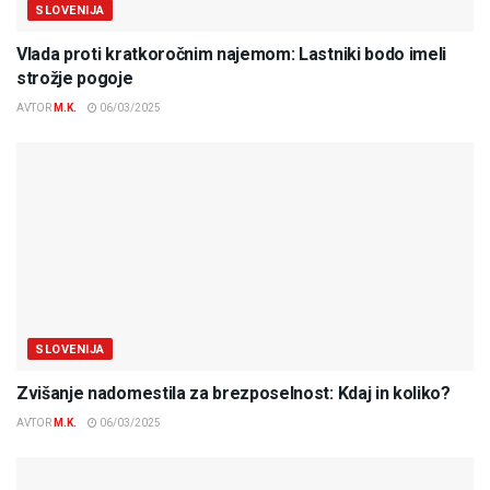
SLOVENIJA
Vlada proti kratkoročnim najemom: Lastniki bodo imeli
strožje pogoje
AVTOR
M.K.
06/03/2025
SLOVENIJA
Zvišanje nadomestila za brezposelnost: Kdaj in koliko?
AVTOR
M.K.
06/03/2025