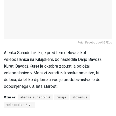
Foto: Facebook/ASEFEdu
Alenka Suhadolnik, ki je pred tem delovala kot
veleposlanica na Kitajskem, bo nasledila Darjo Bavdaž
Kuret. Bavdaž Kuret je oktobra zapustila položaj
veleposlanice v Moskvi zaradi zakonske omejitve, ki
določa, da lahko diplomati vodijo predstavništva le do
dopolnjenega 68. leta starosti.
Oznake:
alenka suhadolnik
rusija
slovenija
veleposlaništvo