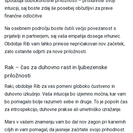
spodbuja dobičkonosne priložnosti – prisluhnite svoji
intuiciji, saj boste zdaj še posebej občutljivi za prave
finančne odločitve
Na osebnem področju boste čutili večjo povezanost s
prijatelji in partnerjem, saj vaša empatija dosega vrhunec.
Obdobje Rib vam lahko prinese nepričakovan nov začetek,
zato ostanite odprti za nove priložnosti.
Rak – čas za duhovno rast in ljubezenske
priložnosti
Raki, obdobje Rib za vas pomeni globoko čustveno in
duhovno izkušnjo. Vaša intuicija bo izjemno močna, kar vam
bo pomagalo bolje razumeti sebe in druge. To je popoln čas
za introspekcijo, duhovne prakse ali umetniško izražanje.
Mars v vašem znamenju vam bo dal nov zagon pri kariernih
ciljih in vam pomagal, da jasneje začrtate svojo prihodnost.