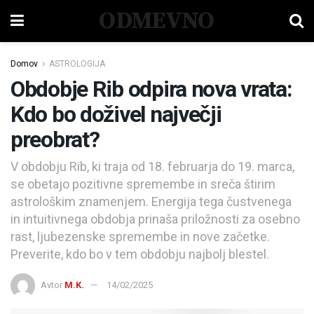
ODMEVNO
Domov
ASTROLOGIJA
Obdobje Rib odpira nova vrata:
Kdo bo doživel največji
preobrat?
V obdobju Rib, ki traja od 18. februarja do 19. marca,
se obetajo pozitivne spremembe in sreča štirim
astrološkim znamenjem. Energija tega čustvenega
in intuitivnega obdobja prinaša priložnosti za osebno
rast, ljubezenske spremembe in nove začetke.
Preverite, kdo bo v tem obdobju najbolj blestel.
Avtor
M.K.
14/02/2025