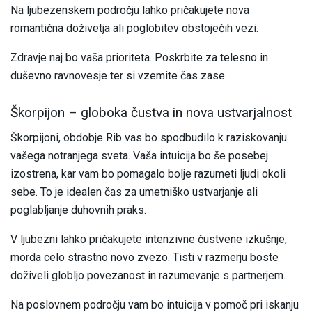
Na ljubezenskem področju lahko pričakujete nova
romantična doživetja ali poglobitev obstoječih vezi.
Zdravje naj bo vaša prioriteta. Poskrbite za telesno in
duševno ravnovesje ter si vzemite čas zase.
Škorpijon – globoka čustva in nova ustvarjalnost
Škorpijoni, obdobje Rib vas bo spodbudilo k raziskovanju
vašega notranjega sveta. Vaša intuicija bo še posebej
izostrena, kar vam bo pomagalo bolje razumeti ljudi okoli
sebe. To je idealen čas za umetniško ustvarjanje ali
poglabljanje duhovnih praks.
V ljubezni lahko pričakujete intenzivne čustvene izkušnje,
morda celo strastno novo zvezo. Tisti v razmerju boste
doživeli globljo povezanost in razumevanje s partnerjem.
Na poslovnem področju vam bo intuicija v pomoč pri iskanju