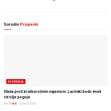
Sorodni
Prispevki
SLOVENIJA
Vlada proti kratkoročnim najemom: Lastniki bodo imeli
strožje pogoje
AVTOR
M.K.
06/03/2025