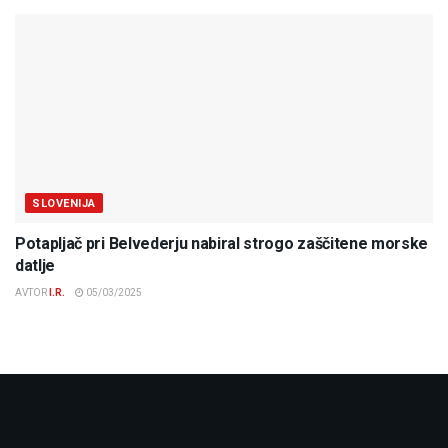
SLOVENIJA
Potapljač pri Belvederju nabiral strogo zaščitene morske
datlje
AVTOR
I.R.
05/03/2025