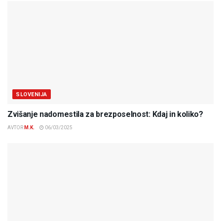
SLOVENIJA
Zvišanje nadomestila za brezposelnost: Kdaj in koliko?
AVTOR
M.K.
06/03/2025