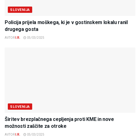
SLOVENIJA
Policija prijela moškega, ki je v gostinskem lokalu ranil
drugega gosta
AVTOR
I.R.
05/03/2025
SLOVENIJA
Širitev brezplačnega cepljenja proti KME in nove
možnosti zaščite za otroke
AVTOR
I.R.
05/03/2025