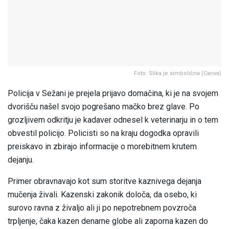
Foto: Slika je simbolična (Canva)
Policija v Sežani je prejela prijavo domačina, ki je na svojem
dvorišču našel svojo pogrešano mačko brez glave. Po
grozljivem odkritju je kadaver odnesel k veterinarju in o tem
obvestil policijo. Policisti so na kraju dogodka opravili
preiskavo in zbirajo informacije o morebitnem krutem
dejanju.
Primer obravnavajo kot sum storitve kaznivega dejanja
mučenja živali. Kazenski zakonik določa, da osebo, ki
surovo ravna z živaljo ali ji po nepotrebnem povzroča
trpljenje, čaka kazen denarne globe ali zaporna kazen do