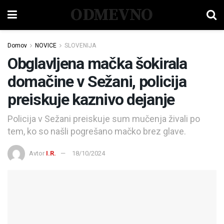
ODMEVNO
Domov
NOVICE
SLOVENIJA
Obglavljena mačka šokirala
domačine v Sežani, policija
preiskuje kaznivo dejanje
Policija v Sežani preiskuje sum mučenja živali po
tem, ko so našli pogrešano mačko brez glave.
Avtor
I.R.
18/10/2024