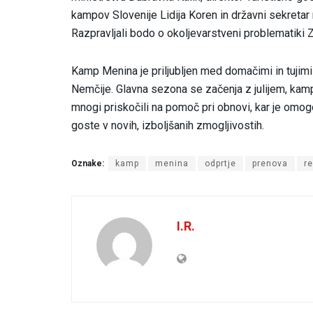
kampov Slovenije Lidija Koren in državni sekret
Razpravljali bodo o okoljevarstveni problematiki Z
Kamp Menina je priljubljen med domačimi in tujimi
Nemčije. Glavna sezona se začenja z julijem, kam
mnogi priskočili na pomoč pri obnovi, kar je omo
goste v novih, izboljšanih zmogljivostih.
Oznake:
kamp
menina
odprtje
prenova
re
I.R.