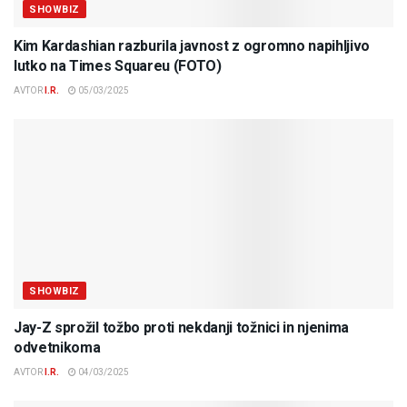
SHOWBIZ
Kim Kardashian razburila javnost z ogromno napihljivo
lutko na Times Squareu (FOTO)
AVTOR
I.R.
05/03/2025
SHOWBIZ
Jay-Z sprožil tožbo proti nekdanji tožnici in njenima
odvetnikoma
AVTOR
I.R.
04/03/2025