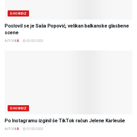
SHOWBIZ
Poslovil se je Saša Popović, velikan balkanske glasbene
scene
AVTOR
I.R.
02/03/2025
SHOWBIZ
Po Instagramu izginil še TikTok račun Jelene Karleuše
AVTOR
I.R.
01/03/2025