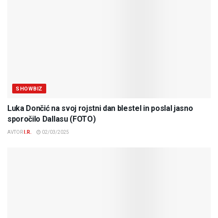
SHOWBIZ
Luka Dončić na svoj rojstni dan blestel in poslal jasno
sporočilo Dallasu (FOTO)
AVTOR
I.R.
02/03/2025