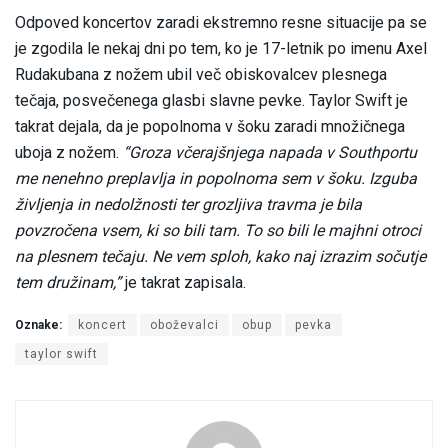
Odpoved koncertov zaradi ekstremno resne situacije pa se
je zgodila le nekaj dni po tem, ko je 17-letnik po imenu Axel
Rudakubana z nožem ubil več obiskovalcev plesnega
tečaja, posvečenega glasbi slavne pevke. Taylor Swift je
takrat dejala, da je popolnoma v šoku zaradi množičnega
uboja z nožem.
“Groza včerajšnjega napada v Southportu
me nenehno preplavlja in popolnoma sem v šoku. Izguba
življenja in nedolžnosti ter grozljiva travma je bila
povzročena vsem, ki so bili tam. To so bili le majhni otroci
na plesnem tečaju. Ne vem sploh, kako naj izrazim sočutje
tem družinam,”
je takrat zapisala.
Oznake:
koncert
oboževalci
obup
pevka
taylor swift