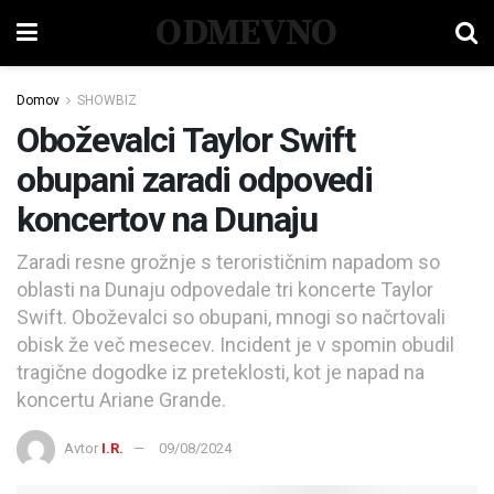
ODMEVNO
Domov
SHOWBIZ
Oboževalci Taylor Swift
obupani zaradi odpovedi
koncertov na Dunaju
Zaradi resne grožnje s terorističnim napadom so
oblasti na Dunaju odpovedale tri koncerte Taylor
Swift. Oboževalci so obupani, mnogi so načrtovali
obisk že več mesecev. Incident je v spomin obudil
tragične dogodke iz preteklosti, kot je napad na
koncertu Ariane Grande.
Avtor
I.R.
09/08/2024