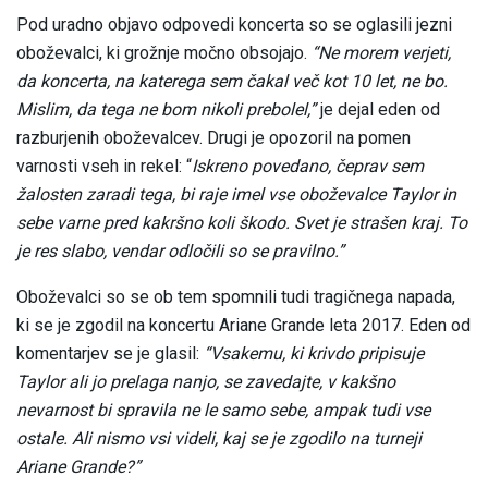
Pod uradno objavo odpovedi koncerta so se oglasili jezni
oboževalci, ki grožnje močno obsojajo.
“Ne morem verjeti,
da koncerta, na katerega sem čakal več kot 10 let, ne bo.
Mislim, da tega ne bom nikoli prebolel,”
je dejal eden od
razburjenih oboževalcev. Drugi je opozoril na pomen
varnosti vseh in rekel: “
Iskreno povedano, čeprav sem
žalosten zaradi tega, bi raje imel vse oboževalce Taylor in
sebe varne pred kakršno koli škodo. Svet je strašen kraj. To
je res slabo, vendar odločili so se pravilno.”
Oboževalci so se ob tem spomnili tudi tragičnega napada,
ki se je zgodil na koncertu Ariane Grande leta 2017. Eden od
komentarjev se je glasil:
“Vsakemu, ki krivdo pripisuje
Taylor ali jo prelaga nanjo, se zavedajte, v kakšno
nevarnost bi spravila ne le samo sebe, ampak tudi vse
ostale. Ali nismo vsi videli, kaj se je zgodilo na turneji
Ariane Grande?”