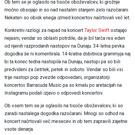
Ob tem se je oglasilo na tisoče oboževalcev, ki grožnje
močno obsojajo in so nad nastalim stanjem zelo razočarani.
Nekateri so obisk enega izmed koncertov načrtovali več let.
Konkretni razlogi za napad na koncert
Taylor Swift
ostajajo
nejasni, vendar so oblasti potrdile, da je bil tarča res eden
od njenih razprodanih nastopov na Dunaju. 34-letna pevka
dogodka še ni komentirala. 14-kratna dobitnica grammyja naj
bi ta konec tedna nastopila na Dunaju, nastopi pa so bili
predvideni za četrtek, petek in soboto. Vendar so bili vsi
trije nastopi pop zvezde odpovedani, organizatorji
koncertov Barracuda Music pa so kmalu po aretacijah na
Instagramu podali izjavo o odpovedi koncertov.
Ob vsem tem se je oglasilo na tisoče oboževalcev, ki so
zaradi nastalega dogodka razočarani. Mnogi so odhod na
koncert načrtovali več mesecev in ob tem zapravili zajetne
vsote denarja.