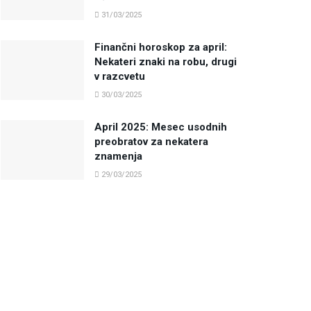
31/03/2025
Finančni horoskop za april:
Nekateri znaki na robu, drugi
v razcvetu
30/03/2025
April 2025: Mesec usodnih
preobratov za nekatera
znamenja
29/03/2025