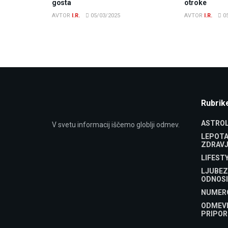
gosta
otroke
AVTOR
I.R.
05/03/2025
AVTOR
I.R.
05
Rubrik
ASTROL
V svetu informacij iščemo globlji odmev.
LEPOTA
ZDRAVJ
LIFEST
LJUBEZ
ODNOSI
NUMER
ODMEV
PRIPOR