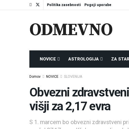
Politika zasebnosti
Pogoji uporabe
ODMEVNO
NOVICE
ASTROLOGIJA
ZA STA
Domov
NOVICE
SLOVENIJA
Obvezni zdravstveni
višji za 2,17 evra
S 1. marcem bo obvezni zdravstveni pris