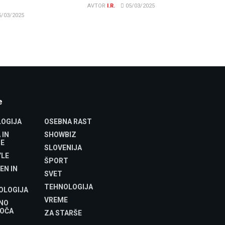
AVTOR
I.R.
05/03/2025
/03/2025
e
OGIJA
OSEBNA RAST
 IN
SHOWBIZ
E
SLOVENIJA
YLE
ŠPORT
EN IN
SVET
TEHNOLOGIJA
OLOGIJA
VREME
NO
OČA
ZA STARŠE