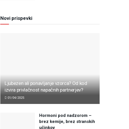
Novi prispevki
Ljubezen ali ponavljanje vzorca? Od kod
izvira privlačnost napačnih partnerjev?
01/04/2025
Hormoni pod nadzorom –
brez kemije, brez stranskih
učinkov