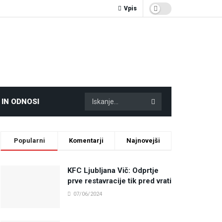
Vpis
 IN ODNOSI
Popularni
Komentarji
Najnovejši
KFC Ljubljana Vič: Odprtje
prve restavracije tik pred vrati
07/06/2024