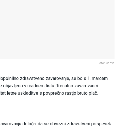
Foto: Canva
dopolnilno zdravstveno zavarovanje, se bo s 1. marcem
je objavljeno v uradnem listu. Trenutno zavarovanci
at letne uskladitve s povprečno rastjo bruto plač.
avarovanju določa, da se obvezni zdravstveni prispevek