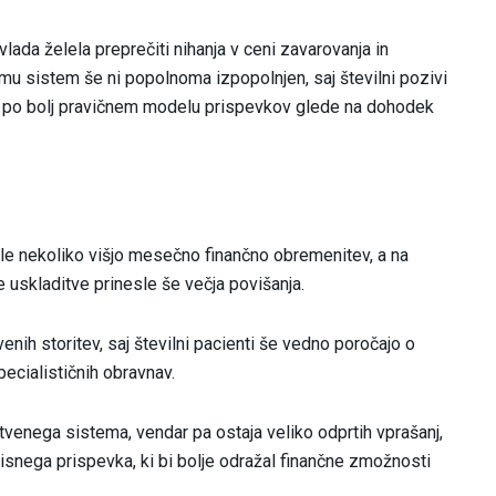
ada želela preprečiti nihanja v ceni zavarovanja in
temu sistem še ni popolnoma izpopolnjen, saj številni pozivi
rebo po bolj pravičnem modelu prispevkov glede na dohodek
le nekoliko višjo mesečno finančno obremenitev, a na
e uskladitve prinesle še večja povišanja.
enih storitev, saj številni pacienti še vedno poročajo o
pecialističnih obravnav.
venega sistema, vendar pa ostaja veliko odprtih vprašanj,
nega prispevka, ki bi bolje odražal finančne zmožnosti