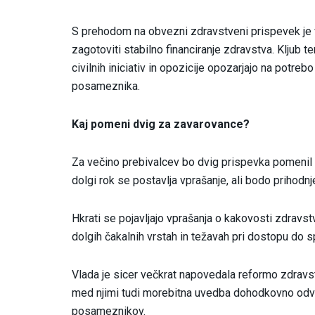
S prehodom na obvezni zdravstveni prispevek je vl
zagotoviti stabilno financiranje zdravstva. Kljub 
civilnih iniciativ in opozicije opozarjajo na pot
posameznika.
Kaj pomeni dvig za zavarovance?
Za večino prebivalcev bo dvig prispevka pomenil 
dolgi rok se postavlja vprašanje, ali bodo prihodnj
Hkrati se pojavljajo vprašanja o kakovosti zdravstv
dolgih čakalnih vrstah in težavah pri dostopu do s
Vlada je sicer večkrat napovedala reformo zdravst
med njimi tudi morebitna uvedba dohodkovno odvis
posameznikov.