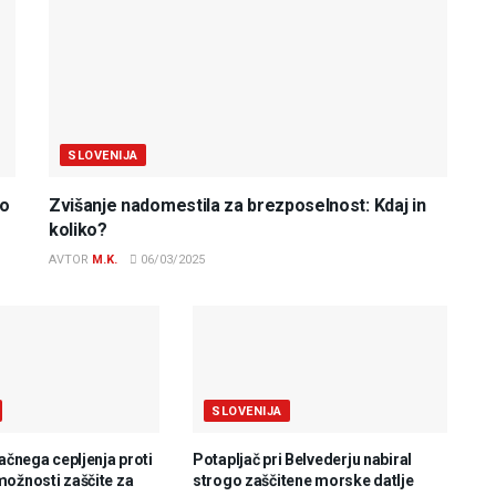
SLOVENIJA
do
Zvišanje nadomestila za brezposelnost: Kdaj in
koliko?
AVTOR
M.K.
06/03/2025
SLOVENIJA
lačnega cepljenja proti
Potapljač pri Belvederju nabiral
možnosti zaščite za
strogo zaščitene morske datlje