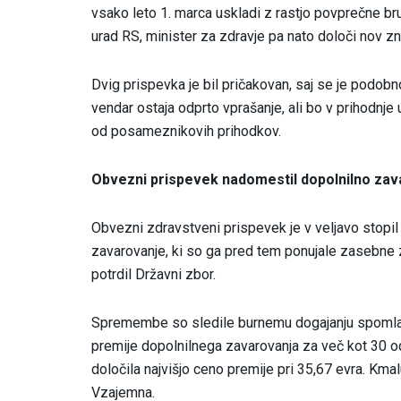
vsako leto 1. marca uskladi z rastjo povprečne bru
urad RS, minister za zdravje pa nato določi nov z
Dvig prispevka je bil pričakovan, saj se je podobno
vendar ostaja odprto vprašanje, ali bo v prihodnje
od posameznikovih prihodkov.
Obvezni prispevek nadomestil dopolnilno zav
Obvezni zdravstveni prispevek je v veljavo stopil
zavarovanje, ki so ga pred tem ponujale zasebne z
potrdil Državni zbor.
Spremembe so sledile burnemu dogajanju spomladi
premije dopolnilnega zavarovanja za več kot 30 ods
določila najvišjo ceno premije pri 35,67 evra. Km
Vzajemna.