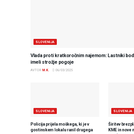
SLOVENIJA
Vlada proti kratkoročnim najemom: Lastniki bo
imeli strožje pogoje
AVTOR
M.K.
06/03/2025
SLOVENIJA
SLOVENIJA
Policija prijela moškega, ki je v
Širitev brezp
gostinskem lokalu ranil drugega
KME in nove 