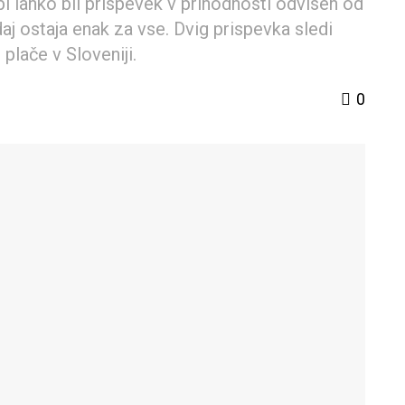
bi lahko bil prispevek v prihodnosti odvisen od
j ostaja enak za vse. Dvig prispevka sledi
 plače v Sloveniji.
0