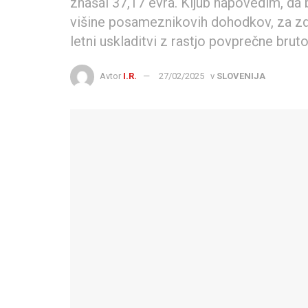
znašal 37,17 evra. Kljub napovedim, da 
višine posameznikovih dohodkov, za zda
letni uskladitvi z rastjo povprečne bruto
Avtor
I.R.
27/02/2025
v
SLOVENIJA