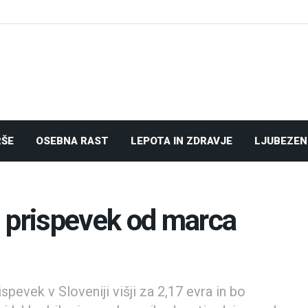
RŠE
OSEBNA RAST
LEPOTA IN ZDRAVJE
LJUBEZEN
 prispevek od marca
pevek v Sloveniji višji za 2,17 evra in bo