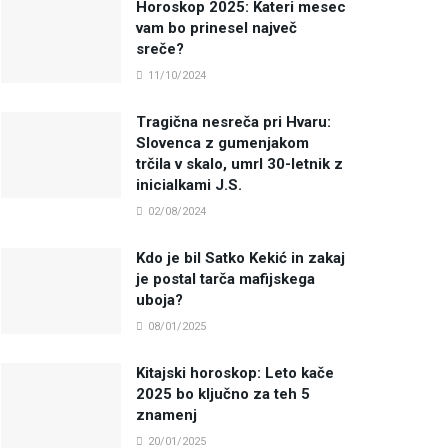
Horoskop 2025: Kateri mesec
vam bo prinesel največ
sreče?
11/10/2024
Tragična nesreča pri Hvaru:
Slovenca z gumenjakom
trčila v skalo, umrl 30-letnik z
inicialkami J.S.
02/08/2024
Kdo je bil Satko Kekić in zakaj
je postal tarča mafijskega
uboja?
08/01/2025
Kitajski horoskop: Leto kače
2025 bo ključno za teh 5
znamenj
20/01/2025