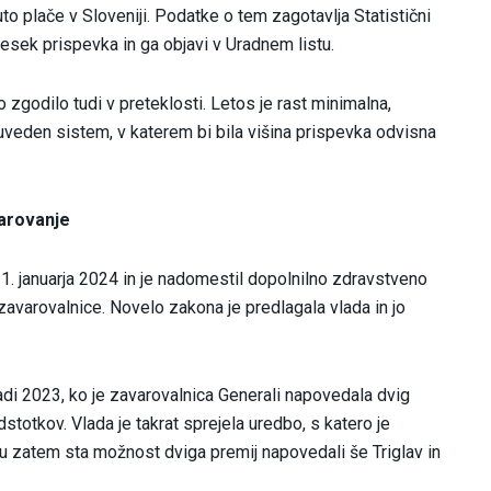
to plače v Sloveniji. Podatke o tem zagotavlja Statistični
nesek prispevka in ga objavi v Uradnem listu.
 zgodilo tudi v preteklosti. Letos je rast minimalna,
 uveden sistem, v katerem bi bila višina prispevka odvisna
arovanje
 1. januarja 2024 in je nadomestil dopolnilno zdravstveno
avarovalnice. Novelo zakona je predlagala vlada in jo
 2023, ko je zavarovalnica Generali napovedala dvig
totkov. Vlada je takrat sprejela uredbo, s katero je
alu zatem sta možnost dviga premij napovedali še Triglav in