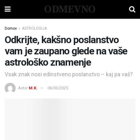
ODMEVNO
Domov
ASTROLOGIJA
Odkrijte, kakšno poslanstvo
vam je zaupano glede na vaše
astrološko znamenje
Vsak znak nosi edinstveno poslanstvo – kaj pa vaš?
Avtor
M.K.
06/03/2025