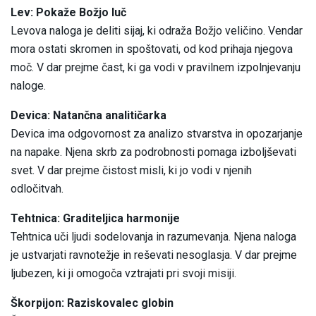
Lev: Pokaže Božjo luč
Levova naloga je deliti sijaj, ki odraža Božjo veličino. Vendar
mora ostati skromen in spoštovati, od kod prihaja njegova
moč. V dar prejme čast, ki ga vodi v pravilnem izpolnjevanju
naloge.
Devica: Natančna analitičarka
Devica ima odgovornost za analizo stvarstva in opozarjanje
na napake. Njena skrb za podrobnosti pomaga izboljševati
svet. V dar prejme čistost misli, ki jo vodi v njenih
odločitvah.
Tehtnica: Graditeljica harmonije
Tehtnica uči ljudi sodelovanja in razumevanja. Njena naloga
je ustvarjati ravnotežje in reševati nesoglasja. V dar prejme
ljubezen, ki ji omogoča vztrajati pri svoji misiji.
Škorpijon: Raziskovalec globin