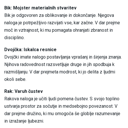
Bik: Mojster materialnih stvaritev
Bik je odgovoren za oblikovanje in dokončanje. Njegova
naloga je potrpežljivo razvijati vse, kar začne. V dar prejme
moč in vztrajnost, ki mu pomagata ohranjati zbranost in
disciplino.
Dvojčka: Iskalca resnice
Dvojčki imate nalogo postavljanja vprašanj in širjenja znanja.
Njihova radovednost razsvetljuje druge in jih spodbuja k
razmišljanju. V dar prejmeta modrost, ki jo delita z ljudmi
okoli sebe.
Rak: Varuh čustev
Rakova naloga je učiti ljudi pomena čustev. S svojo toplino
ustvarja prostor za sočutje in medsebojno povezanost. V
dar prejme družino, ki mu omogoča še globlje razumevanje
in izražanje ljubezni.