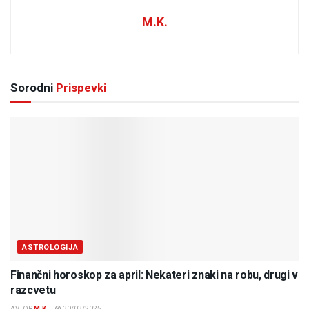
M.K.
Sorodni
Prispevki
ASTROLOGIJA
Finančni horoskop za april: Nekateri znaki na robu, drugi v
razcvetu
AVTOR
M.K.
30/03/2025