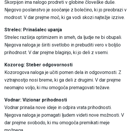
Škorpijon ima nalogo prodreti v globine človeške duše.
Njegovo poslanstvo je soočanje z bolečino, ki jo preobrazi v
modrost. V dar prejme moč, ki ga vodi skozi najtežje izzive.
Strelec: Prinašalec upanja
Strelec razširja optimizem in smeh, da ljudje ne bi obupali.
Njegova naloga je širiti svetlobo in prebuditi vero v boljšo
prihodnost. V dar prejme blaginjo, ki jo deli z vsemi.
Kozorog: Steber odgovornosti
Kozorogova naloga je učiti pomen dela in odgovornosti. Z
vztrajnostjo nosi breme, ki ga deli z drugimi. V dar prejme
neomajno voljo, ki mu omogoča premagovati težave.
Vodnar: Vizionar prihodnosti
Vodnar prinaša nove ideje in odpira vrata prihodnosti.
Njegova naloga je pomagati ljudem videti nove možnosti. V
dar prejme svobodo, ki mu omogoča premikati meje
možnega.