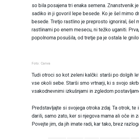
so bila posajena tri enaka semena. Znanstvenik je
sadiko in ji govoril lepe besede. Ko je šel mimo dru
besede. Tretjo rastlino je preprosto ignoriral, šel 
rastlinami po enem mesecu, ni težko uganiti. Prva,
popolnoma posušila, od tretje pa je ostala le gnil
Foto: Canva
Tudi otroci so kot zeleni kalčki: starši po dolgih l
vse okoli sebe. Starši smo vrtnarji, ki s svojo sk
vsakodnevnimi izkušnjami in zgledom postavljamo
Predstavljajte si svojega otroka zdaj. Ta otrok, 
darili, samo zato, ker si njegova mama ali oče in 
Povejte jim, da jih imate radi, kar tako, brez razlog