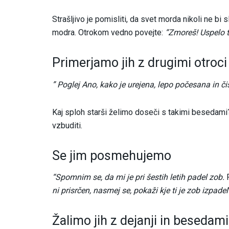
Strašljivo je pomisliti, da svet morda nikoli ne bi s
modra. Otrokom vedno povejte:
“Zmoreš! Uspelo ti
Primerjamo jih z drugimi otroci
” Poglej Ano, kako je urejena, lepo počesana in čist
Kaj sploh starši želimo doseči s takimi besedami? 
vzbuditi.
Se jim posmehujemo
“Spomnim se, da mi je pri šestih letih padel zob.
P
ni prisrčen, nasmej se, pokaži kje ti je zob izpadel
Žalimo jih z dejanji in besedami