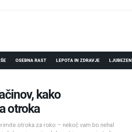
RŠE
OSEBNA RAST
LEPOTA IN ZDRAVJE
LJUBEZEN
činov, kako
a otroka
i primite otroka za roko – nekoč vam bo nehal