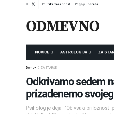
Politika zasebnosti
Pogoji uporabe
ODMEVNO
NOVICE
ASTROLOGIJA
ZA STA
Domov
ZA STARŠE
Odkrivamo sedem na
prizadenemo svojeg
Psiholog je dejal: "Ob vsaki priložnost