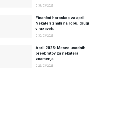
31/03/2025
Finančni horoskop za april:
Nekateri znaki na robu, drugi
v razcvetu
30/03/2025
April 2025: Mesec usodnih
preobratov za nekatera
znamenja
29/03/2025