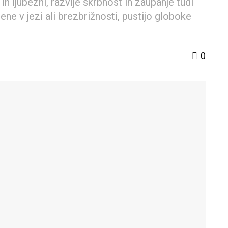
 in ljubezni, razvije skrbnost in zaupanje tudi
ene v jezi ali brezbrižnosti, pustijo globoke
0