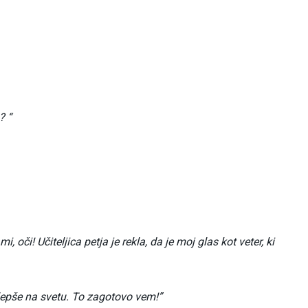
? “
i, oči! Učiteljica petja je rekla, da je moj glas kot veter, ki
jlepše na svetu. To zagotovo vem!”