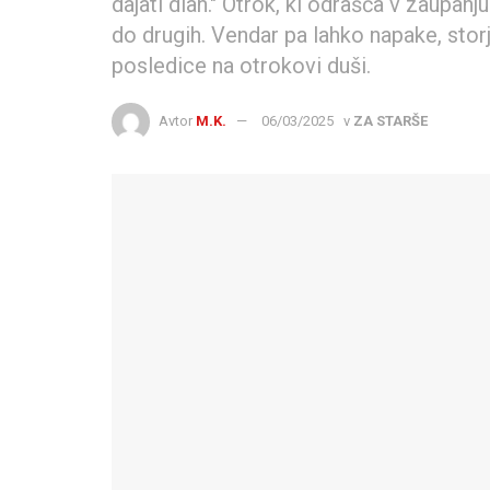
dajati dlan." Otrok, ki odrašča v zaupanju
do drugih. Vendar pa lahko napake, storj
posledice na otrokovi duši.
Avtor
M.K.
06/03/2025
v
ZA STARŠE