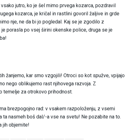
 vsako jutro, ko je šel mimo prvega kozarca, pozdravil
gega kozarca, je kričal in rastlini govoril žaljive in grde
mimo nje, ne da bi jo pogledal. Kaj se je zgodilo z
 je porasla po vsej širini okenske police, druga se je
oba!
etih žanjemo, kar smo vzgojili! Otroci so kot spužve, vpijajo
rbno nego oblikujemo rast njihovega razvoja. Z
 temelje za otrokovo prihodnost.
te ima brezpogojno rad: v vsakem razpoloženju, z vsemi
za ta nasmeh boš dal/-a vse na svetu! Ne pozabite na to.
a jih objemite!