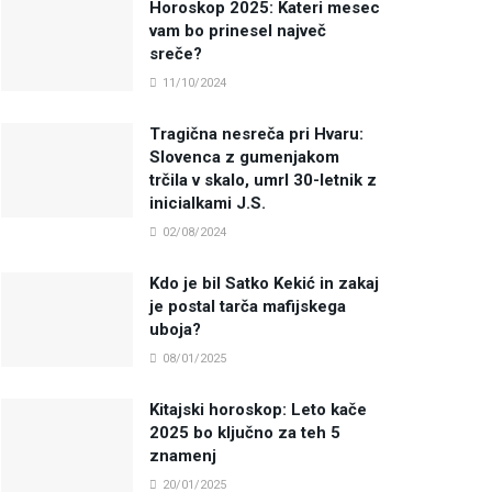
Horoskop 2025: Kateri mesec
vam bo prinesel največ
sreče?
11/10/2024
Tragična nesreča pri Hvaru:
Slovenca z gumenjakom
trčila v skalo, umrl 30-letnik z
inicialkami J.S.
02/08/2024
Kdo je bil Satko Kekić in zakaj
je postal tarča mafijskega
uboja?
08/01/2025
Kitajski horoskop: Leto kače
2025 bo ključno za teh 5
znamenj
20/01/2025