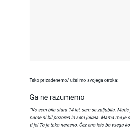
Tako prizadenemo/ užalimo svojega otroka:
Ga ne razumemo
“Ko sem bila stara 14 let, sem se zaljubila. Matic 
name ni bil pozoren in sem jokala. Mama me je sk
ti je! To je tako neresno. Čez eno leto bo vsega ko