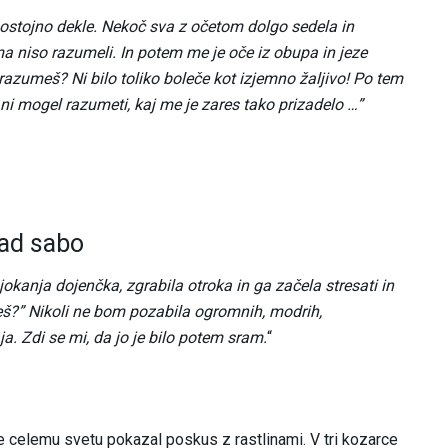
mostojno dekle. Nekoč sva z očetom dolgo sedela in
a niso razumeli. In potem me je oče iz obupa in jeze
e razumeš? Ni bilo toliko boleče kot izjemno žaljivo! Po tem
 ni mogel razumeti, kaj me je zares tako prizadelo …”
nad sabo
kanja dojenčka, zgrabila otroka in ga začela stresati in
očeš?” Nikoli ne bom pozabila ogromnih, modrih,
ja. Zdi se mi, da jo je bilo potem sram.
“
je celemu svetu pokazal poskus z rastlinami. V tri kozarce