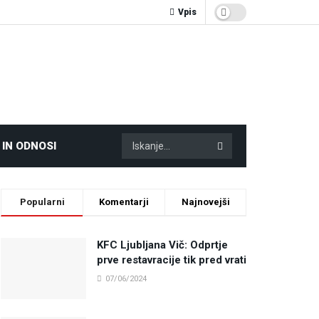
Vpis
 IN ODNOSI
Popularni
Komentarji
Najnovejši
KFC Ljubljana Vič: Odprtje
prve restavracije tik pred vrati
07/06/2024