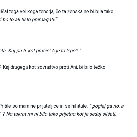
lišal tega velikega tenorja, če ta ženska ne bi bila tako
 bo to ali tisto premagati!”
a. Kaj pa ti, kot prašič! A je to lepo? “
Kaj drugega kot sovraštvo proti Ani, bi bilo težko
rišle so mamine prijateljice in se hihitale:
” poglej ga no, a
” ?
No takrat mi ni bilo tako prijetno kot je sedaj slišati.