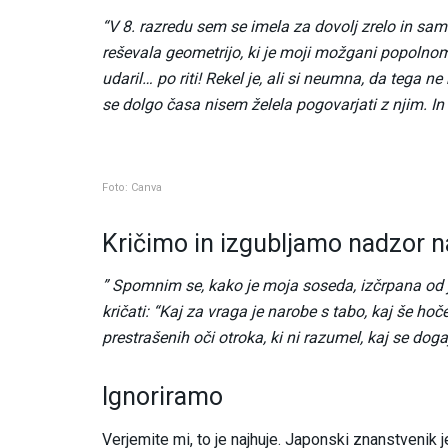
“V 8. razredu sem se imela za dovolj zrelo in sa
reševala geometrijo, ki je moji možgani popolnom
udaril… po riti! Rekel je, ali si neumna, da tega n
se dolgo časa nisem želela pogovarjati z njim. In
Foto: Canva
Kričimo in izgubljamo nadzor 
” Spomnim se, kako je moja soseda, izčrpana od jo
kričati: “Kaj za vraga je narobe s tabo, kaj še h
prestrašenih oči otroka, ki ni razumel, kaj se doga
Ignoriramo
Verjemite mi, to je najhuje. Japonski znanstvenik 