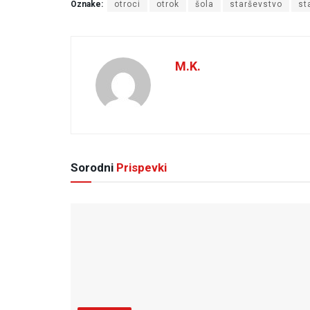
Oznake:
otroci
otrok
šola
starševstvo
st
M.K.
Sorodni
Prispevki