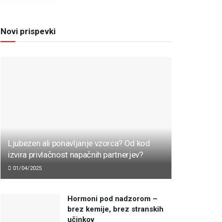
Novi prispevki
Ljubezen ali ponavljanje vzorca? Od kod
izvira privlačnost napačnih partnerjev?
01/04/2025
Hormoni pod nadzorom –
brez kemije, brez stranskih
učinkov