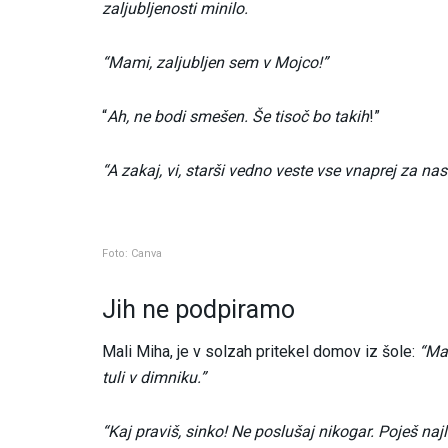
zaljubljenosti minilo.
“Mami, zaljubljen sem v Mojco!”
“
Ah, ne bodi smešen. Še tisoč bo takih
!”
“A zakaj, vi, starši vedno veste vse vnaprej za nas
Foto: Canva
Jih ne podpiramo
Mali Miha, je v solzah pritekel domov iz šole:
“Mam
tuli v dimniku.”
“Kaj praviš, sinko! Ne poslušaj nikogar. Poješ na