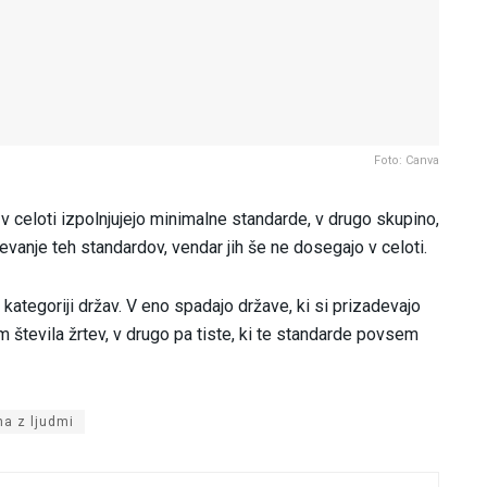
Foto: Canva
i v celoti izpolnjujejo minimalne standarde, v drugo skupino,
evanje teh standardov, vendar jih še ne dosegajo v celoti.
 kategoriji držav. V eno spadajo države, ki si prizadevajo
števila žrtev, v drugo pa tiste, ki te standarde povsem
na z ljudmi