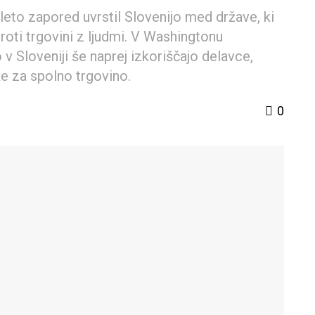
eto zapored uvrstil Slovenijo med države, ki
roti trgovini z ljudmi. V Washingtonu
v Sloveniji še naprej izkoriščajo delavce,
ke za spolno trgovino.
0