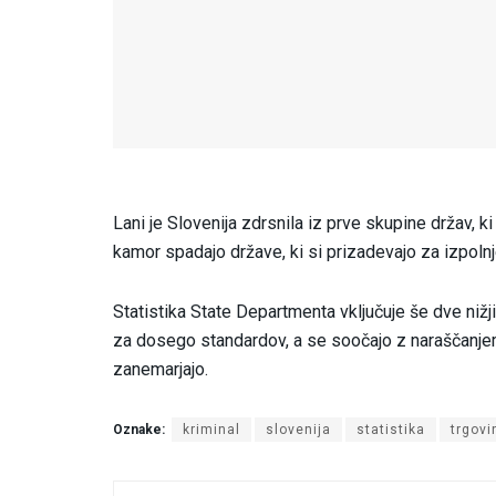
Lani je Slovenija zdrsnila iz prve skupine držav, k
kamor spadajo države, ki si prizadevajo za izpolnj
Statistika State Departmenta vključuje še dve nižji
za dosego standardov, a se soočajo z naraščanjem 
zanemarjajo.
Oznake:
kriminal
slovenija
statistika
trgovi