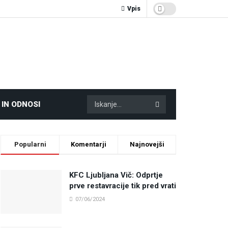
Vpis
 IN ODNOSI
Popularni
Komentarji
Najnovejši
KFC Ljubljana Vič: Odprtje
prve restavracije tik pred vrati
07/06/2024