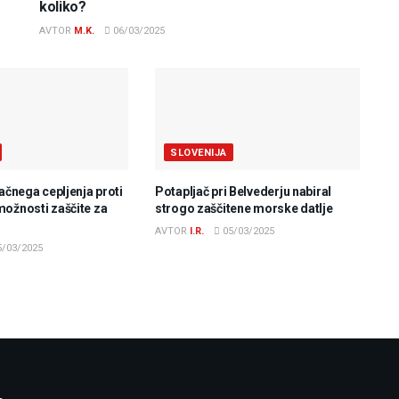
koliko?
AVTOR
M.K.
06/03/2025
SLOVENIJA
lačnega cepljenja proti
Potapljač pri Belvederju nabiral
možnosti zaščite za
strogo zaščitene morske datlje
AVTOR
I.R.
05/03/2025
/03/2025