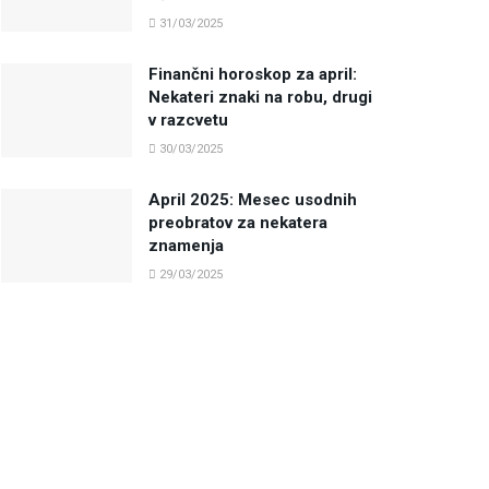
31/03/2025
Finančni horoskop za april:
Nekateri znaki na robu, drugi
v razcvetu
30/03/2025
April 2025: Mesec usodnih
preobratov za nekatera
znamenja
29/03/2025