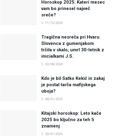
Horoskop 2025: Kateri mesec
vam bo prinesel največ
sreče?
11/10/2024
Tragična nesreča pri Hvaru:
Slovenca z gumenjakom
trčila v skalo, umrl 30-letnik z
inicialkami J.S.
02/08/2024
Kdo je bil Satko Kekić in zakaj
je postal tarča mafijskega
uboja?
08/01/2025
Kitajski horoskop: Leto kače
2025 bo ključno za teh 5
znamenj
20/01/2025