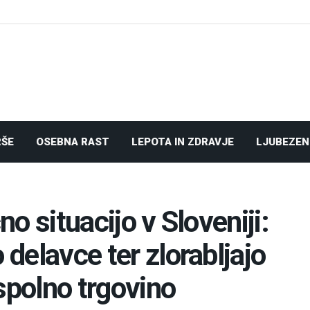
RŠE
OSEBNA RAST
LEPOTA IN ZDRAVJE
LJUBEZEN
no situacijo v Sloveniji:
 delavce ter zlorabljajo
spolno trgovino