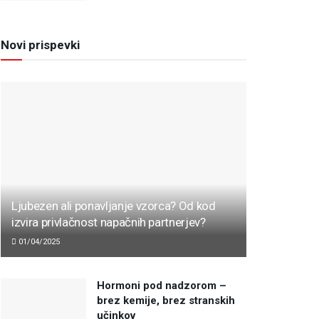
Novi prispevki
Ljubezen ali ponavljanje vzorca? Od kod
izvira privlačnost napačnih partnerjev?
01/04/2025
Hormoni pod nadzorom –
brez kemije, brez stranskih
učinkov