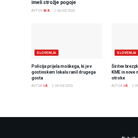
imeli strožje pogoje
AVTOR
M.K.
06/03/2025
SLOVENIJA
SLOVENIJA
Policija prijela moškega, ki je v
Širitev brezp
gostinskem lokalu ranil drugega
KME in nove 
gosta
otroke
AVTOR
I.R.
05/03/2025
AVTOR
I.R.
05