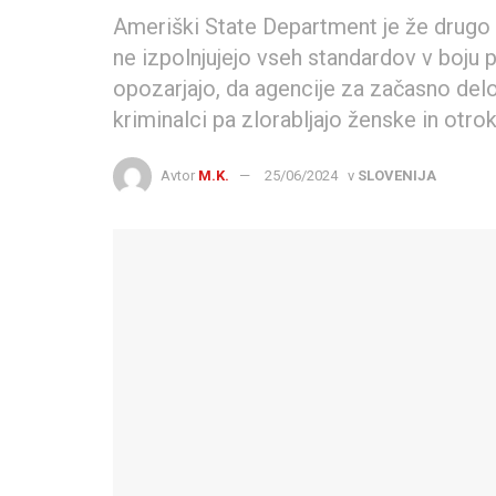
Ameriški State Department je že drugo l
ne izpolnjujejo vseh standardov v boju p
opozarjajo, da agencije za začasno delo 
kriminalci pa zlorabljajo ženske in otro
Avtor
M.K.
25/06/2024
v
SLOVENIJA