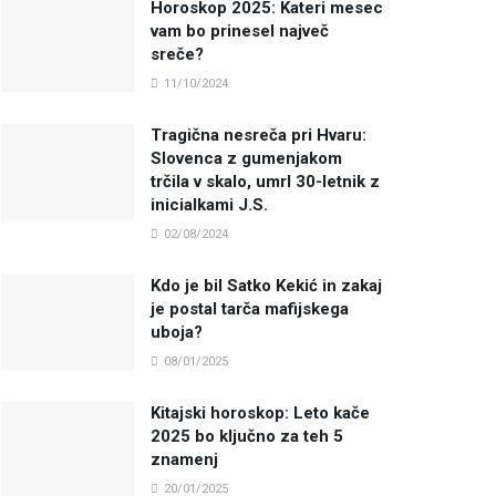
Horoskop 2025: Kateri mesec
vam bo prinesel največ
sreče?
11/10/2024
Tragična nesreča pri Hvaru:
Slovenca z gumenjakom
trčila v skalo, umrl 30-letnik z
inicialkami J.S.
02/08/2024
Kdo je bil Satko Kekić in zakaj
je postal tarča mafijskega
uboja?
08/01/2025
Kitajski horoskop: Leto kače
2025 bo ključno za teh 5
znamenj
20/01/2025