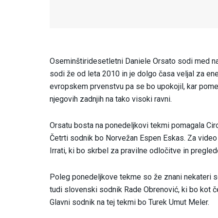
Oseminštiridesetletni Daniele Orsato sodi med naj
sodi že od leta 2010 in je dolgo časa veljal za e
evropskem prvenstvu pa se bo upokojil, kar pome
njegovih zadnjih na tako visoki ravni.
Orsatu bosta na ponedeljkovi tekmi pomagala Ciro C
Četrti sodnik bo Norvežan Espen Eskas. Za vide
Irrati, ki bo skrbel za pravilne odločitve in pregle
Poleg ponedeljkove tekme so že znani nekateri so
tudi slovenski sodnik Rade Obrenović, ki bo kot če
Glavni sodnik na tej tekmi bo Turek Umut Meler.