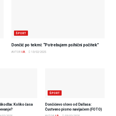
ŠPORT
Dončić po tekmi: “Potrebujem psihični počitek”
AVTOR
I.R.
13/02/2025
ŠPORT
škodba: Koliko časa
Dončićevo slovo od Dallasa:
revanje?
Čustveno pismo navijačem (FOTO)
/02/2025
AVTOR
I.R.
03/02/2025