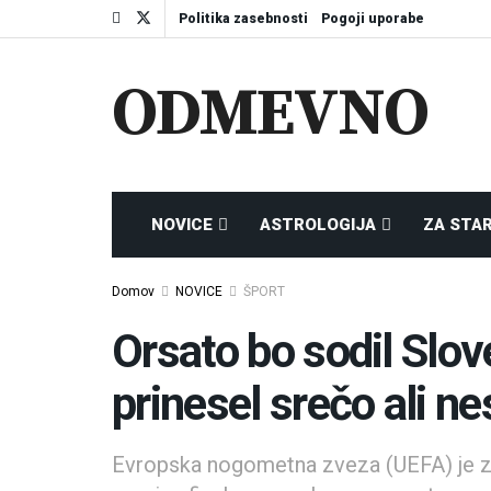
Politika zasebnosti
Pogoji uporabe
ODMEVNO
NOVICE
ASTROLOGIJA
ZA STA
Domov
NOVICE
ŠPORT
Orsato bo sodil Slov
prinesel srečo ali n
Evropska nogometna zveza (UEFA) je z