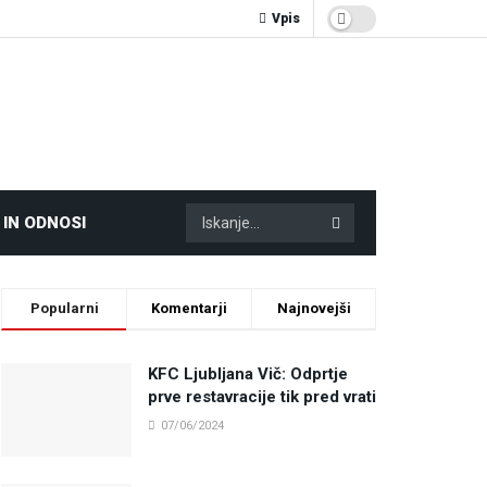
Vpis
 IN ODNOSI
Popularni
Komentarji
Najnovejši
KFC Ljubljana Vič: Odprtje
prve restavracije tik pred vrati
07/06/2024