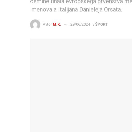
osmine finala evropskega prvenstva med
imenovala Italijana Danieleja Orsata.
Avtor
M.K.
29/06/2024
v
ŠPORT