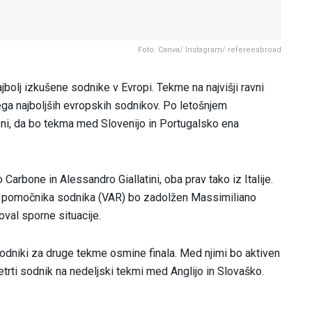
Foto: Canva/ Instagram/ refereeabroad
bolj izkušene sodnike v Evropi. Tekme na najvišji ravni
nega najboljših evropskih sodnikov. Po letošnjem
ni, da bo tekma med Slovenijo in Portugalsko ena
arbone in Alessandro Giallatini, oba prav tako iz Italije.
o pomočnika sodnika (VAR) bo zadolžen Massimiliano
doval sporne situacije.
dniki za druge tekme osmine finala. Med njimi bo aktiven
trti sodnik na nedeljski tekmi med Anglijo in Slovaško.