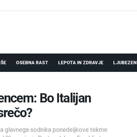
RŠE
OSEBNA RAST
LEPOTA IN ZDRAVJE
LJUBEZEN
encem: Bo Italijan
esrečo?
a glavnega sodnika ponedeljkove tekme