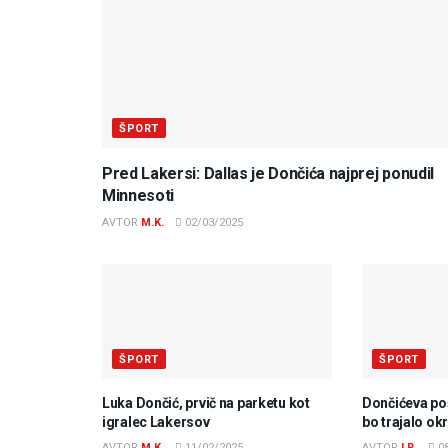
ŠPORT
Pred Lakersi: Dallas je Dončića najprej ponudil
Minnesoti
AVTOR
M.K.
02/03/2025
ŠPORT
ŠPORT
Luka Dončić, prvič na parketu kot
Dončićeva po
igralec Lakersov
bo trajalo ok
AVTOR
M.K.
11/02/2025
AVTOR
I.R.
08