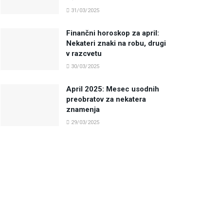
31/03/2025
Finančni horoskop za april:
Nekateri znaki na robu, drugi
v razcvetu
30/03/2025
April 2025: Mesec usodnih
preobratov za nekatera
znamenja
29/03/2025