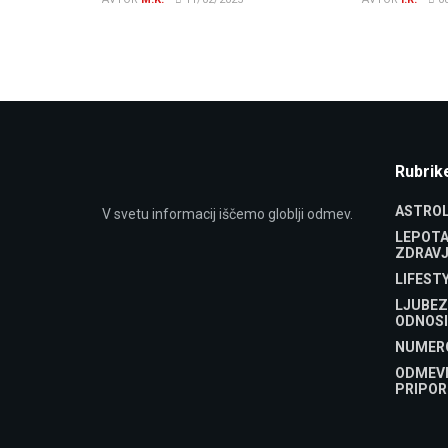
Rubrik
ASTROL
V svetu informacij iščemo globlji odmev.
LEPOTA
ZDRAVJ
LIFEST
LJUBEZ
ODNOSI
NUMER
ODMEV
PRIPOR