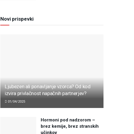
Novi prispevki
Ljubezen ali ponavljanje vzorca? Od kod
izvira privlačnost napačnih partnerjev?
01/04/2025
Hormoni pod nadzorom –
brez kemije, brez stranskih
učinkov