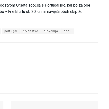
dstvom Orsata soočila s Portugalsko, kar bo za obe
o v Frankfurtu ob 20. uri, in navijači obeh ekip že
portugal
prvenstvo
slovenija
sodil