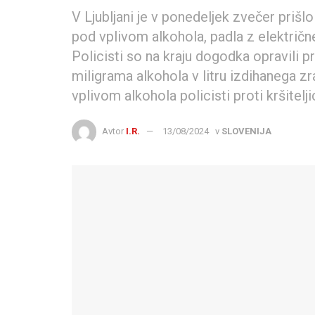
V Ljubljani je v ponedeljek zvečer prišl
pod vplivom alkohola, padla z električn
Policisti so na kraju dogodka opravili pr
miligrama alkohola v litru izdihanega zr
vplivom alkohola policisti proti kršitel
Avtor
I.R.
13/08/2024
v
SLOVENIJA