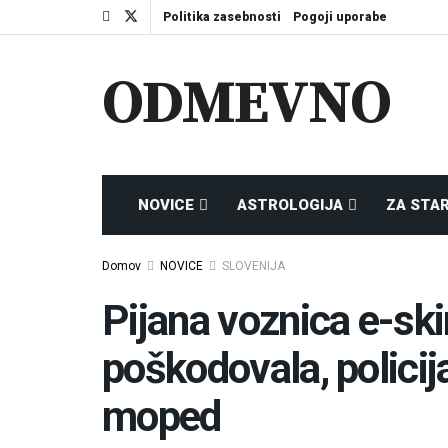
Politika zasebnosti
Pogoji uporabe
ODMEVNO
NOVICE
ASTROLOGIJA
ZA STA
Domov
NOVICE
SLOVENIJA
Pijana voznica e-ski
poškodovala, policij
moped