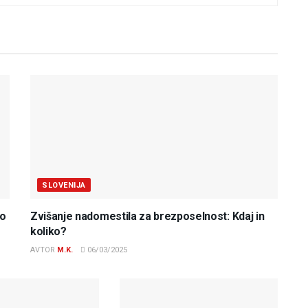
SLOVENIJA
do
Zvišanje nadomestila za brezposelnost: Kdaj in
koliko?
AVTOR
M.K.
06/03/2025