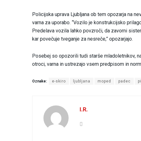
Policijska uprava Ljubljana ob tem opozarja na nev
varna za uporabo. “Vozilo je konstrukcijsko prilagoj
Predelava vozila lahko povzroči, da zavorni siste
kar povečuje tveganje za nesreče,” opozarjajo.
Posebej so opozorili tudi starše mladoletnikov, naj
otroci, varna in ustrezajo vsem predpisom in nor
Oznake:
e-skiro
ljubljana
moped
padec
p
I.R.