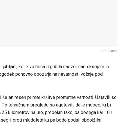
Foto: Canva
v Ljubljani, ko je voznica izgubila nadzor nad skirojem in
a dogodek ponovno opozarja na nevarnosti vožnje pod
i še en resen primer kršitve prometne varnosti. Ustavili so
 Po tehničnem pregledu so ugotovili, da je moped, ki bi
 25 kilometrov na uro, predelan tako, da dosega kar 101
asegli, proti mladoletniku pa bodo podali obdolžilni