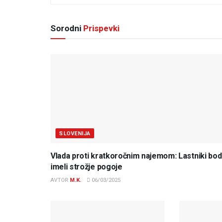
Sorodni
Prispevki
SLOVENIJA
Vlada proti kratkoročnim najemom: Lastniki bo
imeli strožje pogoje
AVTOR
M.K.
06/03/2025