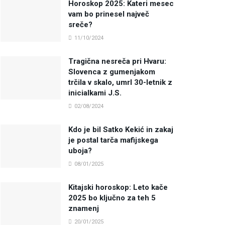
Horoskop 2025: Kateri mesec
vam bo prinesel največ
sreče?
11/10/2024
Tragična nesreča pri Hvaru:
Slovenca z gumenjakom
trčila v skalo, umrl 30-letnik z
inicialkami J.S.
02/08/2024
Kdo je bil Satko Kekić in zakaj
je postal tarča mafijskega
uboja?
08/01/2025
Kitajski horoskop: Leto kače
2025 bo ključno za teh 5
znamenj
20/01/2025