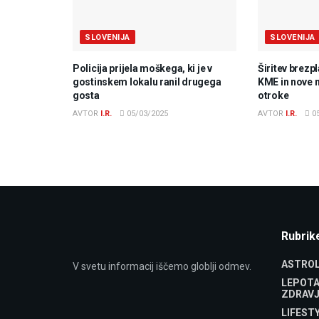
SLOVENIJA
SLOVENIJA
Policija prijela moškega, ki je v
Širitev brezp
gostinskem lokalu ranil drugega
KME in nove 
gosta
otroke
AVTOR
I.R.
05/03/2025
AVTOR
I.R.
05
Rubrik
ASTROL
V svetu informacij iščemo globlji odmev.
LEPOTA
ZDRAVJ
LIFEST