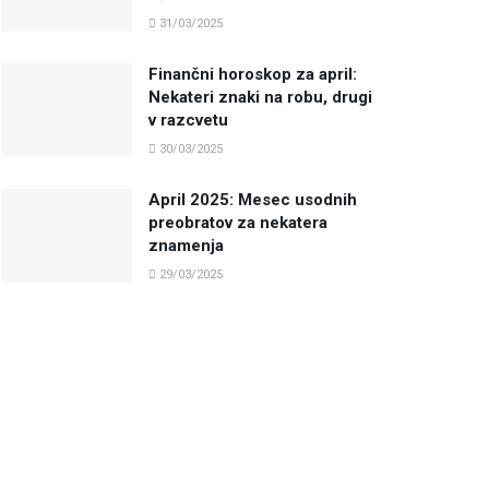
31/03/2025
Finančni horoskop za april:
Nekateri znaki na robu, drugi
v razcvetu
30/03/2025
April 2025: Mesec usodnih
preobratov za nekatera
znamenja
29/03/2025