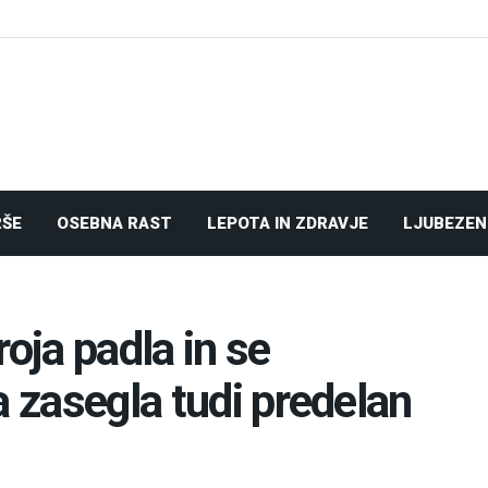
RŠE
OSEBNA RAST
LEPOTA IN ZDRAVJE
LJUBEZEN
roja padla in se
a zasegla tudi predelan