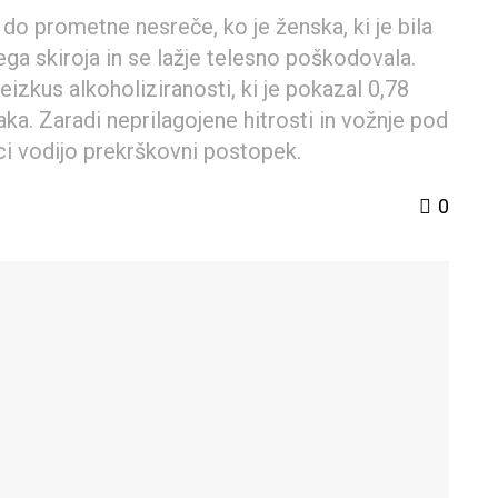
o do prometne nesreče, ko je ženska, ki je bila
ega skiroja in se lažje telesno poškodovala.
eizkus alkoholiziranosti, ki je pokazal 0,78
aka. Zaradi neprilagojene hitrosti in vožnje pod
jici vodijo prekrškovni postopek.
0