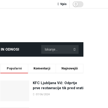
Vpis
 IN ODNOSI
Popularni
Komentarji
Najnovejši
KFC Ljubljana Vič: Odprtje
prve restavracije tik pred vrati
07/06/2024