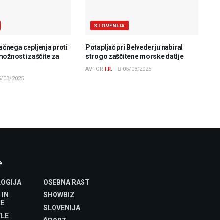
SLOVENIJA
lačnega cepljenja proti
Potapljač pri Belvederju nabiral
možnosti zaščite za
strogo zaščitene morske datlje
AVTOR
I.R.
05/03/2025
/03/2025
e
OGIJA
OSEBNA RAST
 IN
SHOWBIZ
E
SLOVENIJA
YLE