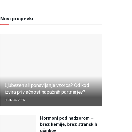
Novi prispevki
Ljubezen ali ponavljanje vzorca? Od kod
izvira privlačnost napačnih partnerjev?
01/04/2025
Hormoni pod nadzorom –
brez kemije, brez stranskih
učinkov