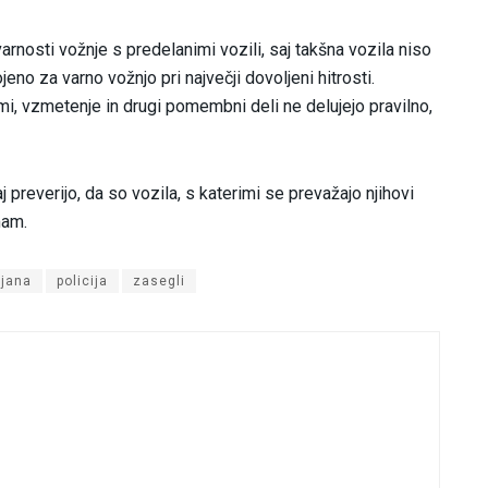
arnosti vožnje s predelanimi vozili, saj takšna vozila niso
eno za varno vožnjo pri največji dovoljeni hitrosti.
mi, vzmetenje in drugi pomembni deli ne delujejo pravilno,
 preverijo, da so vozila, s katerimi se prevažajo njihovi
mam.
ijana
policija
zasegli