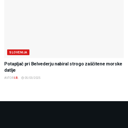
SLOVENIJA
Potapljač pri Belvederju nabiral strogo zaščitene morske
datlje
AVTOR
I.R.
05/03/2025