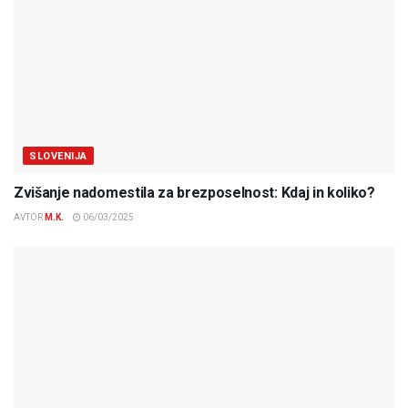
SLOVENIJA
Zvišanje nadomestila za brezposelnost: Kdaj in koliko?
AVTOR
M.K.
06/03/2025