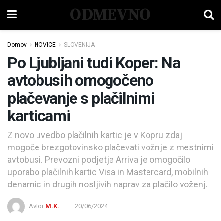
ODMEVNO
Domov
NOVICE
SLOVENIJA
Po Ljubljani tudi Koper: Na
avtobusih omogočeno
plačevanje s plačilnimi
karticami
Z novo uvedbo plačilnih kartic je v Kopru zdaj
mogoče brezgotovinsko plačevati vožnje z mestnimi
avtobusi. Prevozni podjetje Arriva je omogočilo
uporabo plačilnih kartic Visa in Mastercard, mobilnih
denarnic in drugih nosljivih naprav za plačilo voženj.
Avtor
M.K.
20/06/2024