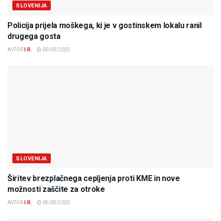
SLOVENIJA
Policija prijela moškega, ki je v gostinskem lokalu ranil
drugega gosta
AVTOR
I.R.
05/03/2025
SLOVENIJA
Širitev brezplačnega cepljenja proti KME in nove
možnosti zaščite za otroke
AVTOR
I.R.
05/03/2025