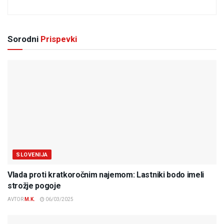
Sorodni
Prispevki
SLOVENIJA
Vlada proti kratkoročnim najemom: Lastniki bodo imeli
strožje pogoje
AVTOR
M.K.
06/03/2025