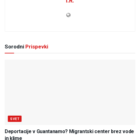
I.R.
Sorodni
Prispevki
SVET
Deportacije v Guantanamo? Migrantski center brez vode
in klime