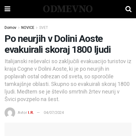
ODMEVNO
Domov
NOVICE
SVET
Po neurjih v Dolini Aoste
evakuirali skoraj 1800 ljudi
Italijanski reševalci so zaključili evakuacijo turistov iz
kraja Cogne v Dolini Aoste, ki je po neurjih in
poplavah ostal odrezan od sveta, so sporočile
tamkajšnje oblasti. Skupno so evakuirali skoraj 1800
ljudi. Medtem se je število smrtnih žrtev neurij v
Švici povzpelo na šest.
Avtor
I.R.
04/07/2024