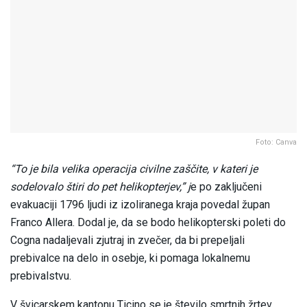
Foto: Canva
“To je bila velika operacija civilne zaščite, v kateri je
sodelovalo štiri do pet helikopterjev,” j
e po zaključeni
evakuaciji 1796 ljudi iz izoliranega kraja povedal župan
Franco Allera. Dodal je, da se bodo helikopterski poleti do
Cogna nadaljevali zjutraj in zvečer, da bi prepeljali
prebivalce na delo in osebje, ki pomaga lokalnemu
prebivalstvu.
V švicarskem kantonu Ticino se je število smrtnih žrtev