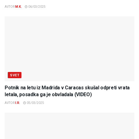
AVTOR
M.K.
06/03/2025
SVET
Potnik na letu iz Madrida v Caracas skušal odpreti vrata
letala, posadka ga je obvladala (VIDEO)
AVTOR
I.R.
05/03/2025