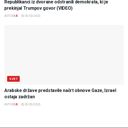
Republikanci iz dvorane odstranili demokrata, ki je
prekinjal Trumpov govor (VIDEO)
AVTOR
I.R.
05/03/2025
SVET
Arabske države predstavile načrt obnove Gaze, Izrael
ostaja zadržan
AVTOR
I.R.
05/03/2025