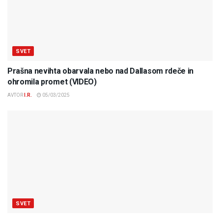
SVET
Prašna nevihta obarvala nebo nad Dallasom rdeče in
ohromila promet (VIDEO)
AVTOR
I.R.
05/03/2025
SVET