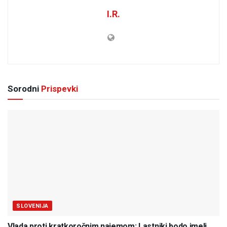
I.R.
Sorodni
Prispevki
SLOVENIJA
Vlada proti kratkoročnim najemom: Lastniki bodo imeli