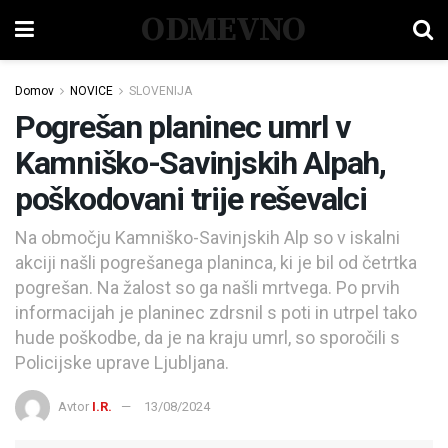
ODMEVNO
Domov
NOVICE
SLOVENIJA
Pogrešan planinec umrl v
Kamniško-Savinjskih Alpah,
poškodovani trije reševalci
Na območju Kamniško-Savinjskih Alp so v iskalni
akciji našli pogrešanega planinca, ki je bil od četrtka
pogrešan. Na žalost so ga našli mrtvega. Po prvih
informacijah je planinec zdrsnil s poti in utrpel tako
hude poškodbe, da je na kraju umrl, so sporočili s
Policijske uprave Ljubljana.
Avtor
I.R.
13/08/2024