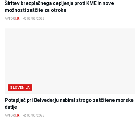
Širitev brezplačnega cepljenja proti KME in nove
možnosti zaščite za otroke
AVTOR
I.R.
05/03/2025
SLOVENIJA
Potapljač pri Belvederju nabiral strogo zaščitene morske
datlje
AVTOR
I.R.
05/03/2025