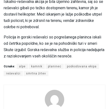
Iskalno-reševalna akcija je bila izjemno zahtevna, saj so se
reševalci gibali po težko dostopnem terenu, kamor jih je
dostavil helikopter. Med iskanjem je lažje poškodbe utrpel
tudi policist, ki je zdrsnil na terenu, vendar zdravniške
oskrbe ni potreboval.
Policija in gorski reševalci so pogrešanega planinca iskali
od četrtka popoldne, ko se je na pohodniški turi v smeri
Skute izgubil. Gorska reševalna služba in policija nadaljujeta
z raziskovanjem vseh okoliščin nesreče.
Oznake:
alpe
kamnik
planinec
poškodovana ekipa
reševalci
smrtna žrtev