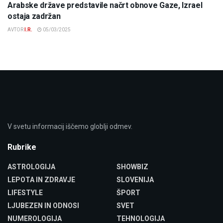
Arabske države predstavile načrt obnove Gaze, Izrael
ostaja zadržan
AVTOR
I.R.
05/03/2025
V svetu informacij iščemo globlji odmev.
Rubrike
ASTROLOGIJA
SHOWBIZ
LEPOTA IN ZDRAVJE
SLOVENIJA
LIFESTYLE
ŠPORT
LJUBEZEN IN ODNOSI
SVET
NUMEROLOGIJA
TEHNOLOGIJA