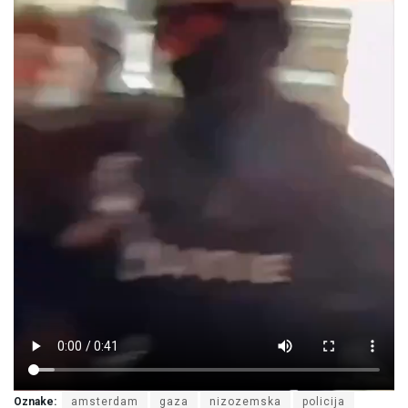
Oznake:
amsterdam
gaza
nizozemska
policija