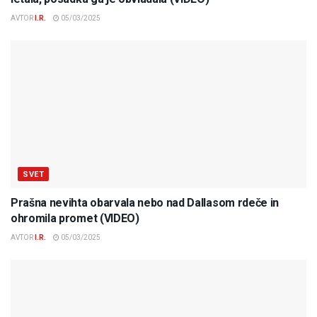
AVTOR
I.R.
05/03/2025
SVET
Prašna nevihta obarvala nebo nad Dallasom rdeče in
ohromila promet (VIDEO)
AVTOR
I.R.
05/03/2025