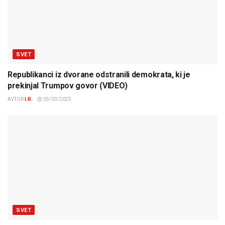
SVET
Republikanci iz dvorane odstranili demokrata, ki je
prekinjal Trumpov govor (VIDEO)
AVTOR
I.R.
05/03/2025
SVET