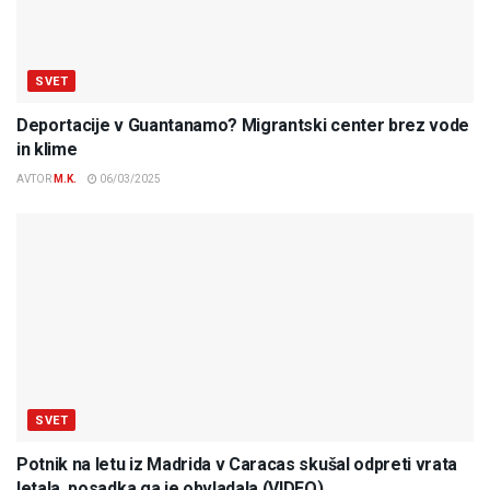
SVET
Deportacije v Guantanamo? Migrantski center brez vode
in klime
AVTOR
M.K.
06/03/2025
SVET
Potnik na letu iz Madrida v Caracas skušal odpreti vrata
letala, posadka ga je obvladala (VIDEO)