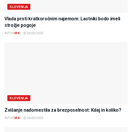
SLOVENIJA
Vlada proti kratkoročnim najemom: Lastniki bodo imeli
strožje pogoje
AVTOR
M.K.
06/03/2025
SLOVENIJA
Zvišanje nadomestila za brezposelnost: Kdaj in koliko?
AVTOR
M.K.
06/03/2025