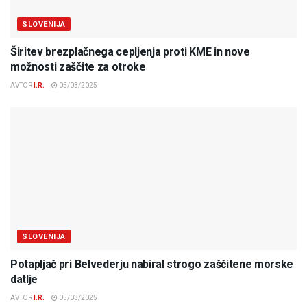
SLOVENIJA
Širitev brezplačnega cepljenja proti KME in nove
možnosti zaščite za otroke
AVTOR
I.R.
05/03/2025
SLOVENIJA
Potapljač pri Belvederju nabiral strogo zaščitene morske
datlje
AVTOR
I.R.
05/03/2025