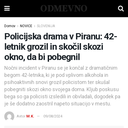
ODMEVNO
Domov
NOVICE
SLOVENIJA
Policijska drama v Piranu: 42-
letnik grozil in skočil skozi
okno, da bi pobegnil
Nočni incident v Piranu se je končal z dramatičnim
begom 42-letnika, ki je pod vplivom alkohola in
psihoaktivnih snovi grozil policistom ter skušal
pobegniti skozi okno svojega doma. Kljub poskusu
bega so ga policisti izsledili in obvladali, dogodek pa
je še dodatno zaostril napeto situacijo v mestu.
Avtor
M.K.
09/08/2024