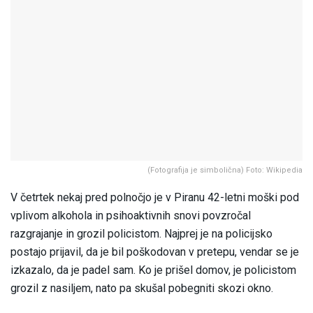
(Fotografija je simbolična) Foto: Wikipedia
V četrtek nekaj pred polnočjo je v Piranu 42-letni moški pod
vplivom alkohola in psihoaktivnih snovi povzročal
razgrajanje in grozil policistom. Najprej je na policijsko
postajo prijavil, da je bil poškodovan v pretepu, vendar se je
izkazalo, da je padel sam. Ko je prišel domov, je policistom
grozil z nasiljem, nato pa skušal pobegniti skozi okno.