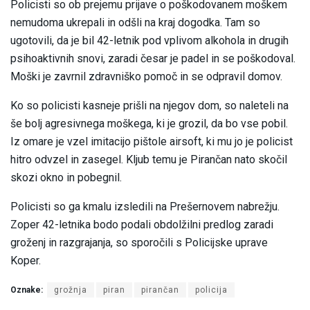
Policisti so ob prejemu prijave o poškodovanem moškem
nemudoma ukrepali in odšli na kraj dogodka. Tam so
ugotovili, da je bil 42-letnik pod vplivom alkohola in drugih
psihoaktivnih snovi, zaradi česar je padel in se poškodoval.
Moški je zavrnil zdravniško pomoč in se odpravil domov.
Ko so policisti kasneje prišli na njegov dom, so naleteli na
še bolj agresivnega moškega, ki je grozil, da bo vse pobil.
Iz omare je vzel imitacijo pištole airsoft, ki mu jo je policist
hitro odvzel in zasegel. Kljub temu je Pirančan nato skočil
skozi okno in pobegnil.
Policisti so ga kmalu izsledili na Prešernovem nabrežju.
Zoper 42-letnika bodo podali obdolžilni predlog zaradi
groženj in razgrajanja, so sporočili s Policijske uprave
Koper.
Oznake:
grožnja
piran
pirančan
policija