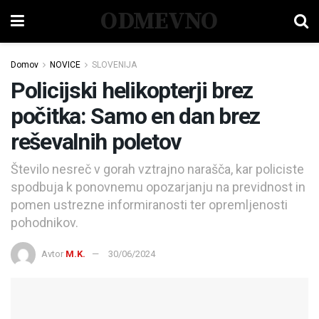
ODMEVNO
Domov
NOVICE
SLOVENIJA
Policijski helikopterji brez
počitka: Samo en dan brez
reševalnih poletov
Število nesreč v gorah vztrajno narašča, kar policiste
spodbuja k ponovnemu opozarjanju na previdnost in
pomen ustrezne informiranosti ter opremljenosti
pohodnikov.
Avtor
M.K.
30/06/2024