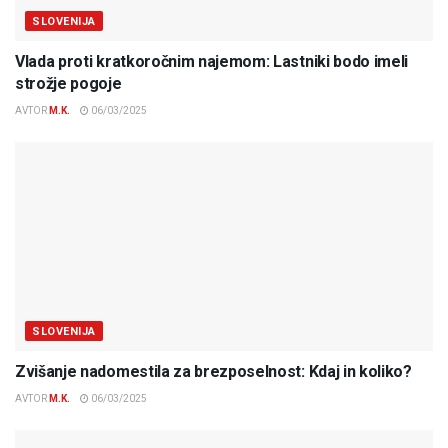
SLOVENIJA
Vlada proti kratkoročnim najemom: Lastniki bodo imeli
strožje pogoje
AVTOR
M.K.
06/03/2025
SLOVENIJA
Zvišanje nadomestila za brezposelnost: Kdaj in koliko?
AVTOR
M.K.
06/03/2025