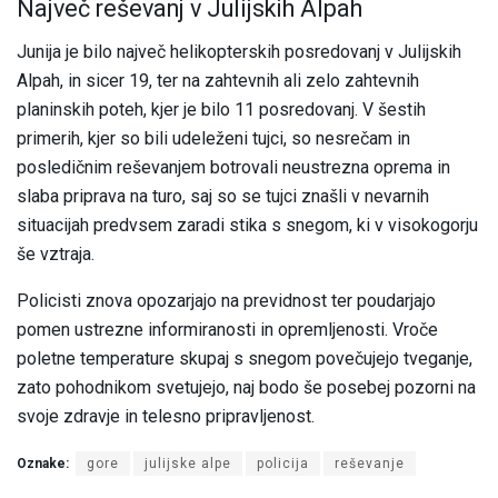
Največ reševanj v Julijskih Alpah
Junija je bilo največ helikopterskih posredovanj v Julijskih
Alpah, in sicer 19, ter na zahtevnih ali zelo zahtevnih
planinskih poteh, kjer je bilo 11 posredovanj. V šestih
primerih, kjer so bili udeleženi tujci, so nesrečam in
posledičnim reševanjem botrovali neustrezna oprema in
slaba priprava na turo, saj so se tujci znašli v nevarnih
situacijah predvsem zaradi stika s snegom, ki v visokogorju
še vztraja.
Policisti znova opozarjajo na previdnost ter poudarjajo
pomen ustrezne informiranosti in opremljenosti. Vroče
poletne temperature skupaj s snegom povečujejo tveganje,
zato pohodnikom svetujejo, naj bodo še posebej pozorni na
svoje zdravje in telesno pripravljenost.
Oznake:
gore
julijske alpe
policija
reševanje