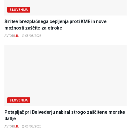
SLOVENIJA
Širitev brezplačnega cepljenja proti KME in nove
možnosti zaščite za otroke
AVTOR
I.R.
05/03/2025
SLOVENIJA
Potapljač pri Belvederju nabiral strogo zaščitene morske
datlje
AVTOR
I.R.
05/03/2025