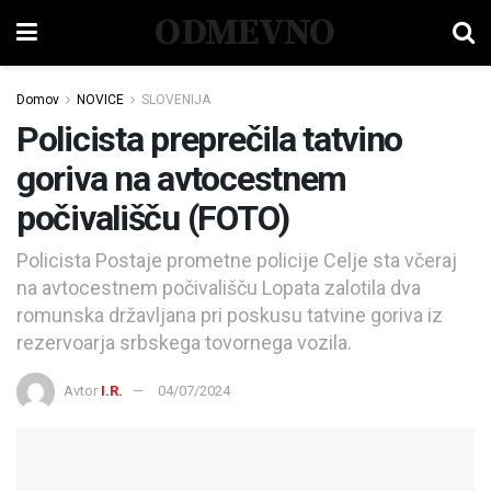
ODMEVNO
Domov
NOVICE
SLOVENIJA
Policista preprečila tatvino
goriva na avtocestnem
počivališču (FOTO)
Policista Postaje prometne policije Celje sta včeraj
na avtocestnem počivališču Lopata zalotila dva
romunska državljana pri poskusu tatvine goriva iz
rezervoarja srbskega tovornega vozila.
Avtor
I.R.
04/07/2024