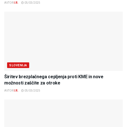
AVTOR
I.R.
05/03/2025
SLOVENIJA
Širitev brezplačnega cepljenja proti KME in nove
možnosti zaščite za otroke
AVTOR
I.R.
05/03/2025