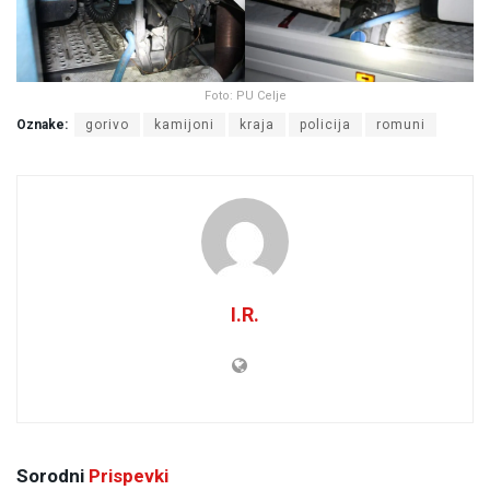
Foto: PU Celje
Oznake:
gorivo
kamijoni
kraja
policija
romuni
I.R.
Sorodni
Prispevki