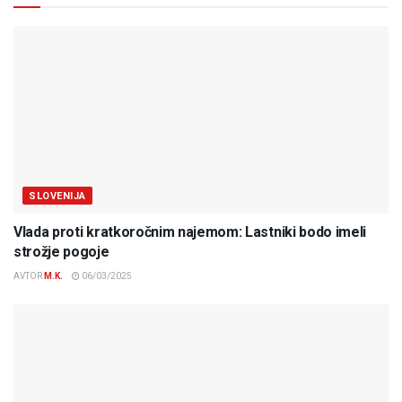
SLOVENIJA
Vlada proti kratkoročnim najemom: Lastniki bodo imeli
strožje pogoje
AVTOR
M.K.
06/03/2025