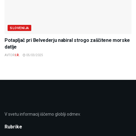
SLOVENIJA
Potapljač pri Belvederju nabiral strogo zaščitene morske
datlje
AVTOR
I.R.
05/03/2025
V svetu informacij iščemo globlji odmev.
Rubrike