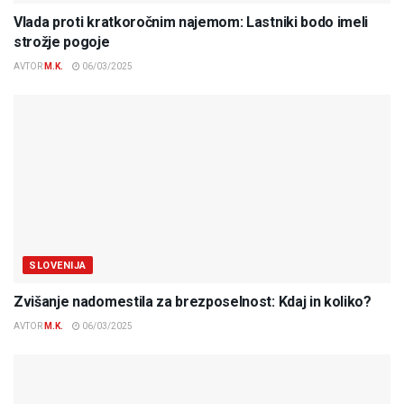
Vlada proti kratkoročnim najemom: Lastniki bodo imeli
strožje pogoje
AVTOR
M.K.
06/03/2025
SLOVENIJA
Zvišanje nadomestila za brezposelnost: Kdaj in koliko?
AVTOR
M.K.
06/03/2025