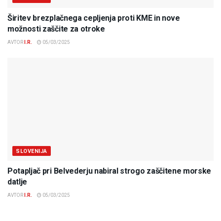
Širitev brezplačnega cepljenja proti KME in nove
možnosti zaščite za otroke
AVTOR
I.R.
05/03/2025
SLOVENIJA
Potapljač pri Belvederju nabiral strogo zaščitene morske
datlje
AVTOR
I.R.
05/03/2025