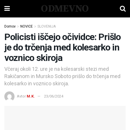
ODMEVNO
Domov
NOVICE
SLOVENIJA
Policisti iščejo očividce: Prišlo
je do trčenja med kolesarko in
voznico skiroja
Včeraj okoli 12. ure je na kolesarski stezi med
Rakičanom in Mursko Soboto prišlo do trčenja med
kolesarko in voznico skiroja.
Avtor
M.K.
23/06/2024