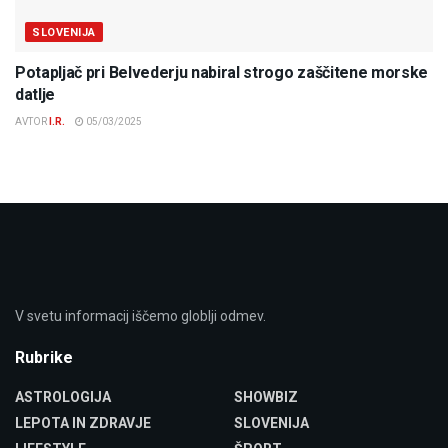
SLOVENIJA
Potapljač pri Belvederju nabiral strogo zaščitene morske
datlje
AVTOR
I.R.
05/03/2025
V svetu informacij iščemo globlji odmev.
Rubrike
ASTROLOGIJA
SHOWBIZ
LEPOTA IN ZDRAVJE
SLOVENIJA