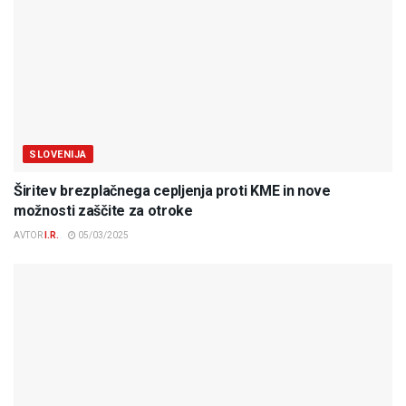
SLOVENIJA
Širitev brezplačnega cepljenja proti KME in nove
možnosti zaščite za otroke
AVTOR
I.R.
05/03/2025