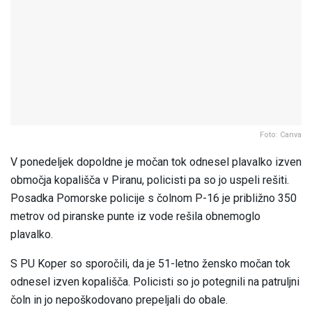
Foto: Canva
V ponedeljek dopoldne je močan tok odnesel plavalko izven
območja kopališča v Piranu, policisti pa so jo uspeli rešiti.
Posadka Pomorske policije s čolnom P-16 je približno 350
metrov od piranske punte iz vode rešila obnemoglo
plavalko.
S PU Koper so sporočili, da je 51-letno žensko močan tok
odnesel izven kopališča. Policisti so jo potegnili na patruljni
čoln in jo nepoškodovano prepeljali do obale.