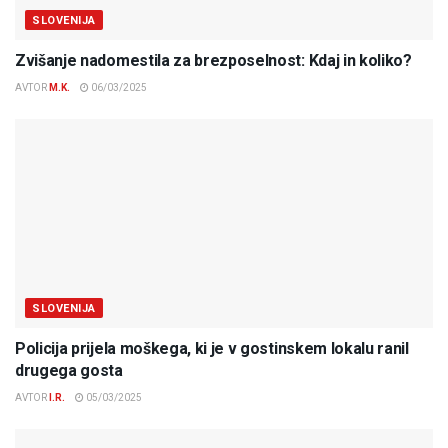
SLOVENIJA
Zvišanje nadomestila za brezposelnost: Kdaj in koliko?
AVTOR
M.K.
06/03/2025
SLOVENIJA
Policija prijela moškega, ki je v gostinskem lokalu ranil
drugega gosta
AVTOR
I.R.
05/03/2025