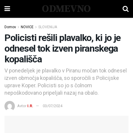
ODMEVNO
Domov
NOVICE
SLOVENIJA
Policisti rešili plavalko, ki jo je
odnesel tok izven piranskega
kopališča
V ponedeljek je plavalko v Piranu močan tok odnesel
izven območja kopališča, so sporočili s Policijske
uprave Koper. Policisti so jo s čolnom
nepoškodovano pripeljali nazaj na obalo.
Avtor
I.R.
03/07/2024