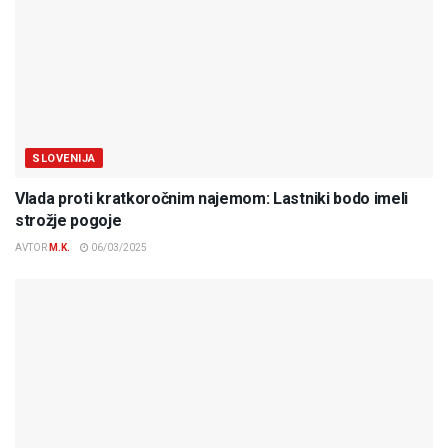
SLOVENIJA
Vlada proti kratkoročnim najemom: Lastniki bodo imeli
strožje pogoje
AVTOR
M.K.
06/03/2025