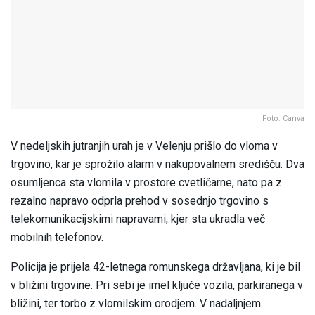
Foto: Canva
V nedeljskih jutranjih urah je v Velenju prišlo do vloma v
trgovino, kar je sprožilo alarm v nakupovalnem središču. Dva
osumljenca sta vlomila v prostore cvetličarne, nato pa z
rezalno napravo odprla prehod v sosednjo trgovino s
telekomunikacijskimi napravami, kjer sta ukradla več
mobilnih telefonov.
Policija je prijela 42-letnega romunskega državljana, ki je bil
v bližini trgovine. Pri sebi je imel ključe vozila, parkiranega v
bližini, ter torbo z vlomilskim orodjem. V nadaljnjem