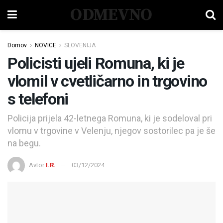
ODMEVNO
Domov
NOVICE
SLOVENIJA
Policisti ujeli Romuna, ki je
vlomil v cvetličarno in trgovino
s telefoni
Policija prijela 42-letnega Romuna, ki je sodeloval pri
vlomu v trgovine v Velenju, njegov sostorilec pa je še
na begu.
Avtor
I.R.
03/12/2024