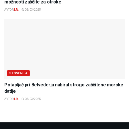
možnosti zaščite za otroke
AVTOR
I.R.
05/03/2025
SLOVENIJA
Potapljač pri Belvederju nabiral strogo zaščitene morske
datlje
AVTOR
I.R.
05/03/2025