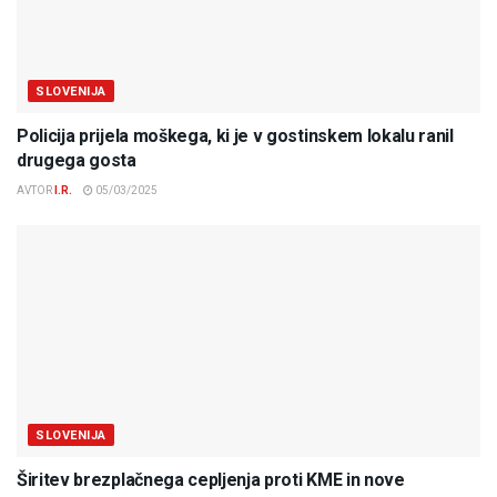
SLOVENIJA
Policija prijela moškega, ki je v gostinskem lokalu ranil
drugega gosta
AVTOR
I.R.
05/03/2025
SLOVENIJA
Širitev brezplačnega cepljenja proti KME in nove