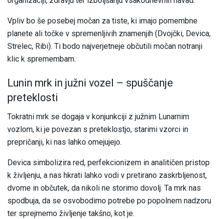
organizaciji, zdravju ter izboljšanju vsakodnevnih navad.
Vpliv bo še posebej močan za tiste, ki imajo pomembne
planete ali točke v spremenljivih znamenjih (Dvojčki, Devica,
Strelec, Ribi). Ti bodo najverjetneje občutili močan notranji
klic k spremembam.
Lunin mrk in južni vozel – spuščanje
preteklosti
Tokratni mrk se dogaja v konjunkciji z južnim Lunarnim
vozlom, ki je povezan s preteklostjo, starimi vzorci in
prepričanji, ki nas lahko omejujejo.
Devica simbolizira red, perfekcionizem in analitičen pristop
k življenju, a nas hkrati lahko vodi v pretirano zaskrbljenost,
dvome in občutek, da nikoli ne storimo dovolj. Ta mrk nas
spodbuja, da se osvobodimo potrebe po popolnem nadzoru
ter sprejmemo življenje takšno, kot je.