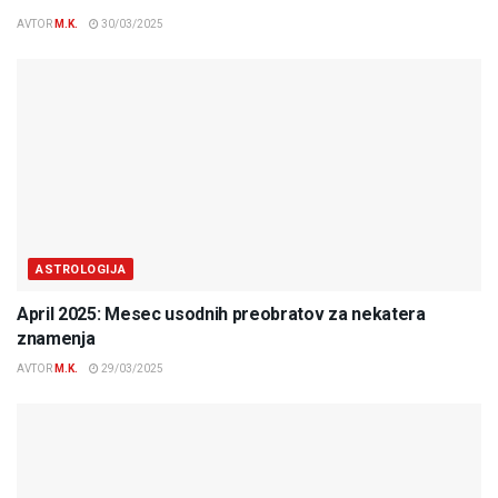
AVTOR
M.K.
30/03/2025
ASTROLOGIJA
April 2025: Mesec usodnih preobratov za nekatera
znamenja
AVTOR
M.K.
29/03/2025