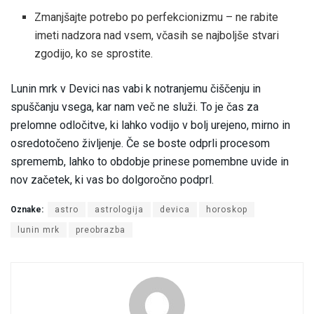
Zmanjšajte potrebo po perfekcionizmu – ne rabite
imeti nadzora nad vsem, včasih se najboljše stvari
zgodijo, ko se sprostite.
Lunin mrk v Devici nas vabi k notranjemu čiščenju in
spuščanju vsega, kar nam več ne služi. To je čas za
prelomne odločitve, ki lahko vodijo v bolj urejeno, mirno in
osredotočeno življenje. Če se boste odprli procesom
sprememb, lahko to obdobje prinese pomembne uvide in
nov začetek, ki vas bo dolgoročno podprl.
Oznake:
astro
astrologija
devica
horoskop
lunin mrk
preobrazba