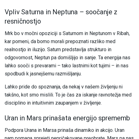
Vpliv Saturna in Neptuna – soočanje z
resničnostjo
Mrk bo v močni opoziciji s Saturnom in Neptunom v Ribah,
kar pomeni, da bomo morali prepoznati razliko med
realnostjo in iluzijo. Saturn predstavlja strukturo in
odgovornost, Neptun pa domišljijo in sanje. Ta energija nas
lahko sooči s prevarami – tako lastnimi kot tujimi – in nas
spodbudi k jasnejšemu razmišljanju.
Lahko pride do spoznanja, da nekaj v našem življenju ni
takšno, kot smo mislili. To je čas za iskanje ravnotežja med
disciplino in intuitivnim zaupanjem v življenje.
Uran in Mars prinašata energijo sprememb
Podpora Urana in Marsa prinaša dinamiko in akcijo. Uran
nam pomaga sprejeti nepričakovane preobrate, Mars pa nas