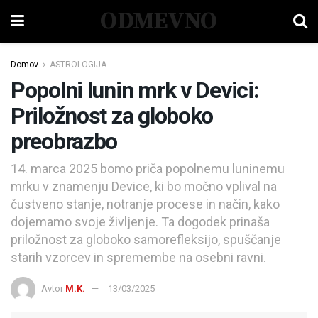
ODMEVNO
Domov
ASTROLOGIJA
Popolni lunin mrk v Devici:
Priložnost za globoko
preobrazbo
14. marca 2025 bomo priča popolnemu luninemu
mrku v znamenju Device, ki bo močno vplival na
čustveno stanje, notranje procese in način, kako
dojemamo svoje življenje. Ta dogodek prinaša
priložnost za globoko samorefleksijo, spuščanje
starih vzorcev in spremembe na osebni ravni.
Avtor
M.K.
13/03/2025