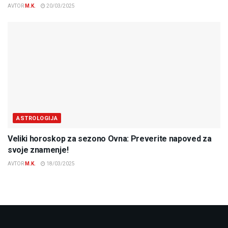
AVTOR
M.K.
20/03/2025
ASTROLOGIJA
Veliki horoskop za sezono Ovna: Preverite napoved za
svoje znamenje!
AVTOR
M.K.
18/03/2025