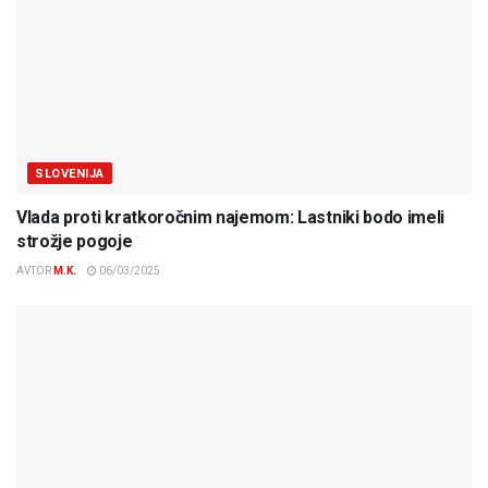
SLOVENIJA
Vlada proti kratkoročnim najemom: Lastniki bodo imeli
strožje pogoje
AVTOR
M.K.
06/03/2025