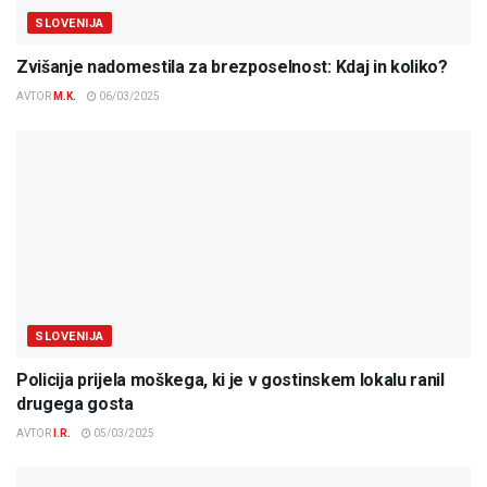
SLOVENIJA
Zvišanje nadomestila za brezposelnost: Kdaj in koliko?
AVTOR
M.K.
06/03/2025
SLOVENIJA
Policija prijela moškega, ki je v gostinskem lokalu ranil
drugega gosta
AVTOR
I.R.
05/03/2025