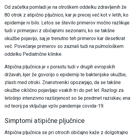
Od začetka pomladi je na otroškem oddelku zdravljenih že
80 otrok z atipično pljučnico, kar je precej več kot v letih, ko
epidemije ni bilo. Letos se število primerov močno razlikuje
tudi v primerjavi z običajnimi sezonami, ko se takšne
okužbe pojavijo, saj je trenutno teh primerov kar desetkrat
več. Povečanje primerov so zaznali tudi na pulmološkem
oddelku Pediatrične klinike.
Atipična pljučnica je v porastu tudi v drugih evropskih
državah, kjer že govorijo o epidemiji te bakterijske okužbe,
zlasti med otroki. Znanstveniki opozarjajo, da se takšne
okužbe ciklično pojavljajo vsakih tri do pet let. Razlogi za
letošnjo intenzivno razširjenost so še predmet raziskav, ena
od teorij pa vključuje vpliv pandemije covida-19.
Simptomi atipične pljučnice
Atipična pljučnica se pri otrocih običajno kaže z dolgotrajno