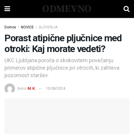
ODMEVNO
Domov
NOVICE
SLOVENIJA
Porast atipične pljučnice med
otroki: Kaj morate vedeti?
UKC Ljubljana poroča o skokovitem povečanju
primerov atipične pljučnice pri otrocih, ki zahteva
pozornost staršev.
Avtor
M.K.
15/08/2024