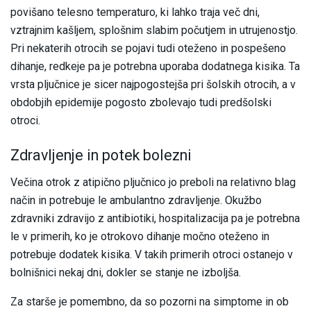
povišano telesno temperaturo, ki lahko traja več dni,
vztrajnim kašljem, splošnim slabim počutjem in utrujenostjo.
Pri nekaterih otrocih se pojavi tudi oteženo in pospešeno
dihanje, redkeje pa je potrebna uporaba dodatnega kisika. Ta
vrsta pljučnice je sicer najpogostejša pri šolskih otrocih, a v
obdobjih epidemije pogosto zbolevajo tudi predšolski
otroci.
Zdravljenje in potek bolezni
Večina otrok z atipično pljučnico jo preboli na relativno blag
način in potrebuje le ambulantno zdravljenje. Okužbo
zdravniki zdravijo z antibiotiki, hospitalizacija pa je potrebna
le v primerih, ko je otrokovo dihanje močno oteženo in
potrebuje dodatek kisika. V takih primerih otroci ostanejo v
bolnišnici nekaj dni, dokler se stanje ne izboljša.
Za starše je pomembno, da so pozorni na simptome in ob