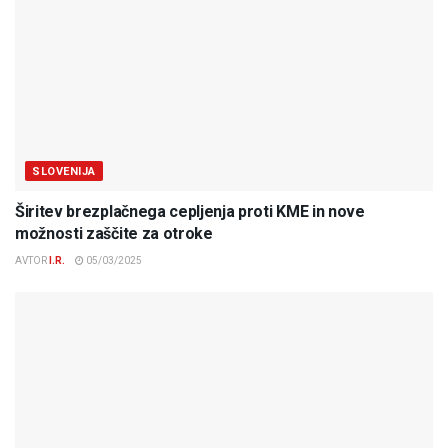
SLOVENIJA
Širitev brezplačnega cepljenja proti KME in nove
možnosti zaščite za otroke
AVTOR
I.R.
05/03/2025