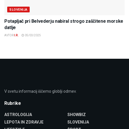
SLOVENIJA
Potapljač pri Belvederju nabiral strogo zaščitene morske
datlje
AVTOR
I.R.
05/03/2025
V svetu informacij iščemo globlji odmev.
Rubrike
ASTROLOGIJA
SHOWBIZ
LEPOTA IN ZDRAVJE
SLOVENIJA