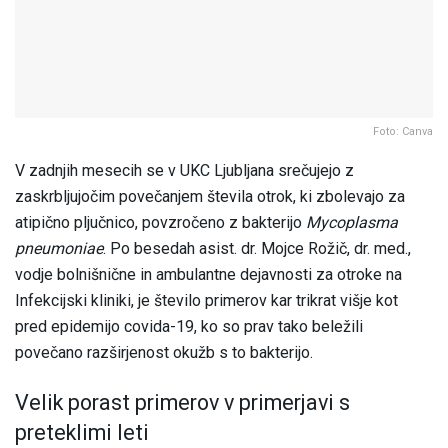
Foto: Canva
V zadnjih mesecih se v UKC Ljubljana srečujejo z
zaskrbljujočim povečanjem števila otrok, ki zbolevajo za
atipično pljučnico, povzročeno z bakterijo
Mycoplasma
pneumoniae
. Po besedah asist. dr. Mojce Rožič, dr. med.,
vodje bolnišnične in ambulantne dejavnosti za otroke na
Infekcijski kliniki, je število primerov kar trikrat višje kot
pred epidemijo covida-19, ko so prav tako beležili
povečano razširjenost okužb s to bakterijo.
Velik porast primerov v primerjavi s
preteklimi leti