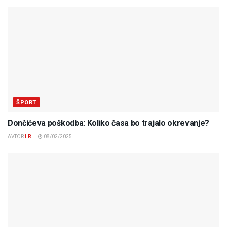
ŠPORT
Dončićeva poškodba: Koliko časa bo trajalo okrevanje?
AVTOR
I.R.
08/02/2025