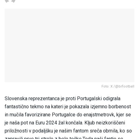
Foto: X /@brfootball
Slovenska reprezentanca je proti Portugalski odigrala
fantastično tekmo na kateri je pokazala izjemno borbenost
in mučila favorizirane Portugalce do enajstmetrovk, kjer se
je naša pot na Euru 2024 žal končala. Kljub neizkoriščeni
priložnosti v podaljšku je našim fantom sreča obrnila, ko so
zapravili prve tri strele z bele točke.Toda naši fantje se