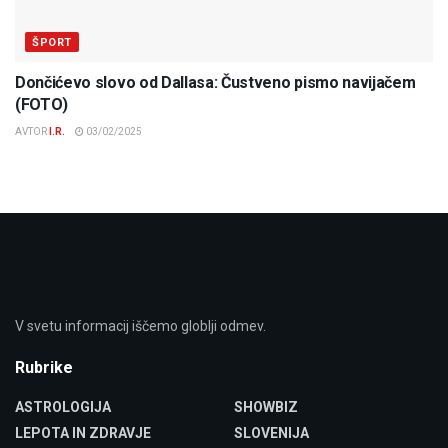
ŠPORT
Dončićevo slovo od Dallasa: Čustveno pismo navijačem
(FOTO)
AVTOR
I.R.
03/02/2025
V svetu informacij iščemo globlji odmev.
Rubrike
ASTROLOGIJA
SHOWBIZ
LEPOTA IN ZDRAVJE
SLOVENIJA