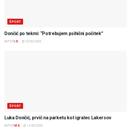
ŠPORT
Dončić po tekmi: “Potrebujem psihični počitek”
AVTOR
I.R.
13/02/2025
ŠPORT
Luka Dončić, prvič na parketu kot igralec Lakersov
AVTOR
M.K.
11/02/2025