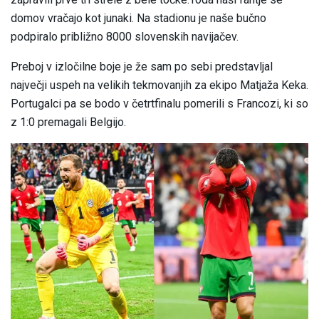
domov vračajo kot junaki. Na stadionu je naše bučno
podpiralo približno 8000 slovenskih navijačev.
Preboj v izločilne boje je že sam po sebi predstavljal
največji uspeh na velikih tekmovanjih za ekipo Matjaža Keka.
Portugalci pa se bodo v četrtfinalu pomerili s Francozi, ki so
z 1:0 premagali Belgijo.