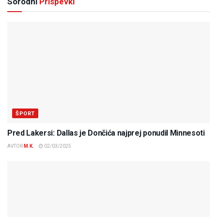
Sorodni
Prispevki
ŠPORT
Pred Lakersi: Dallas je Dončića najprej ponudil Minnesoti
AVTOR
M.K.
02/03/2025