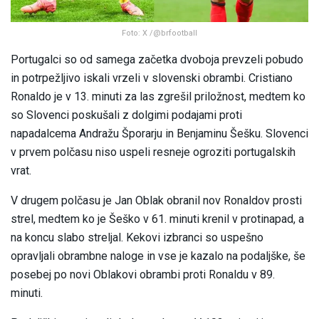
Foto: X /@brfootball
Portugalci so od samega začetka dvoboja prevzeli pobudo
in potrpežljivo iskali vrzeli v slovenski obrambi. Cristiano
Ronaldo je v 13. minuti za las zgrešil priložnost, medtem ko
so Slovenci poskušali z dolgimi podajami proti
napadalcema Andražu Šporarju in Benjaminu Šešku. Slovenci
v prvem polčasu niso uspeli resneje ogroziti portugalskih
vrat.
V drugem polčasu je Jan Oblak obranil nov Ronaldov prosti
strel, medtem ko je Šeško v 61. minuti krenil v protinapad, a
na koncu slabo streljal. Kekovi izbranci so uspešno
opravljali obrambne naloge in vse je kazalo na podaljške, še
posebej po novi Oblakovi obrambi proti Ronaldu v 89.
minuti.