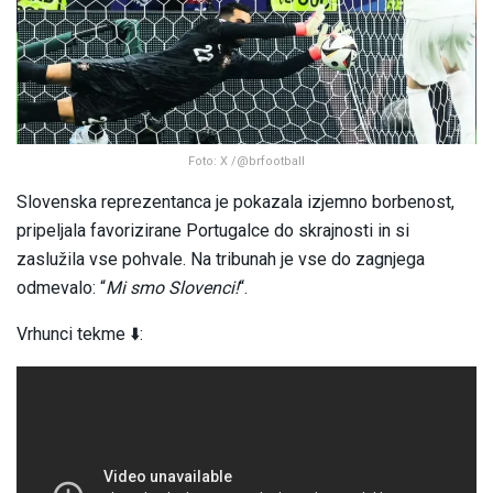
Foto: X /@brfootball
Slovenska reprezentanca je pokazala izjemno borbenost,
pripeljala favorizirane Portugalce do skrajnosti in si
zaslužila vse pohvale. Na tribunah je vse do zagnjega
odmevalo: “
Mi smo Slovenci!
“.
Vrhunci tekme ⬇️: