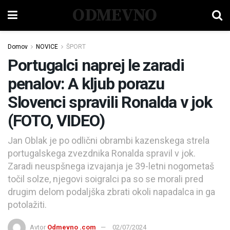
ODMEVNO
Domov
NOVICE
ŠPORT
Portugalci naprej le zaradi
penalov: A kljub porazu
Slovenci spravili Ronalda v jok
(FOTO, VIDEO)
Jan Oblak je po odlični obrambi kazenskega strela
portugalskega zvezdnika Ronalda spravil v jok.
Zaradi neuspšnega izvajanja je 39-letni nogometaš
točil solze, njegovi soigralci pa so se morali pred
drugim delom podaljška zbrati okoli napadalca in ga
potolažiti.
Avtor
Odmevno .com
02/07/2024