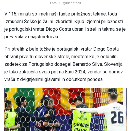
Foto: X /@brfootball
V 115. minuti so imeli naši fantje priložnost tekme, toda
izmučeni Šeško je žal ni izkoristil. Kljub izjemni priložnosti
je portugalski vratar Diogo Costa ubranil strel in tekma se je
prevesila v enajstmetrovke.
Pri strelih z bele točke je portugalski vratar Diogo Costa
obranil prve tri slovenske strele, medtem ko je odločilni
zadetek za Portugalsko dosegel Bernardo Silva. Slovenija
je tako zaključila svojo pot na Euru 2024, vendar se domov
vrača z dvignjenimi glavami in občutkom ponosa.