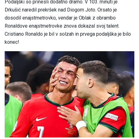
Podaljški so prinesli dodatno dramo. V 103. minuti je
Drkušić naredil prekršek nad Diogom Joto. Orsato je
dosodil enajstmetrovko, vendar je Oblak z obrambo
Ronaldove enajstmetrovke znova dokazal svoj talent.
Cristiano Ronaldo je bil v solzah in prvega podaljška je bilo
konec!