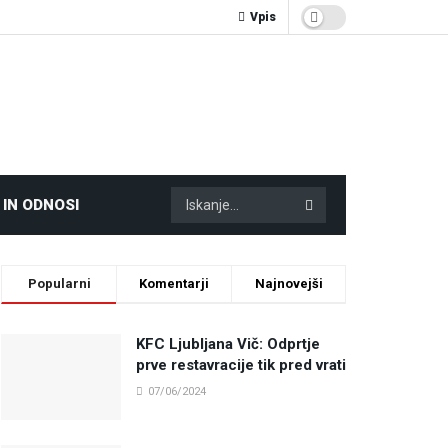
Vpis
 IN ODNOSI
Popularni
Komentarji
Najnovejši
KFC Ljubljana Vič: Odprtje
prve restavracije tik pred vrati
07/06/2024