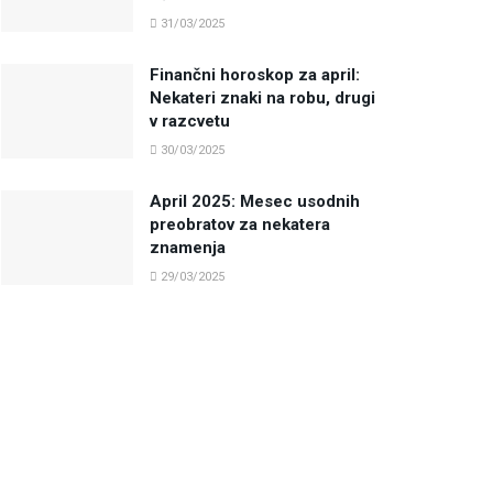
31/03/2025
Finančni horoskop za april:
Nekateri znaki na robu, drugi
v razcvetu
30/03/2025
April 2025: Mesec usodnih
preobratov za nekatera
znamenja
29/03/2025