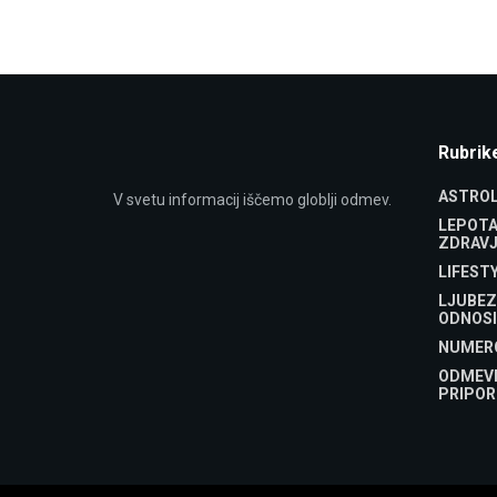
Rubrik
ASTROL
V svetu informacij iščemo globlji odmev.
LEPOTA
ZDRAVJ
LIFEST
LJUBEZ
ODNOSI
NUMER
ODMEV
PRIPOR