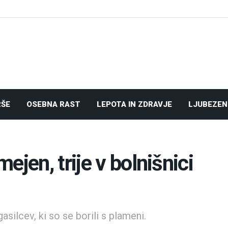
RŠE
OSEBNA RAST
LEPOTA IN ZDRAVJE
LJUBEZEN
ejen, trije v bolnišnici
asilcev, ki so se borili s plameni.