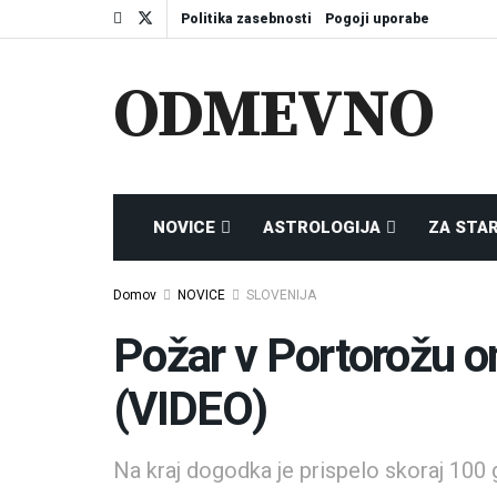
Politika zasebnosti
Pogoji uporabe
ODMEVNO
NOVICE
ASTROLOGIJA
ZA STA
Domov
NOVICE
SLOVENIJA
Požar v Portorožu om
(VIDEO)
Na kraj dogodka je prispelo skoraj 100 g