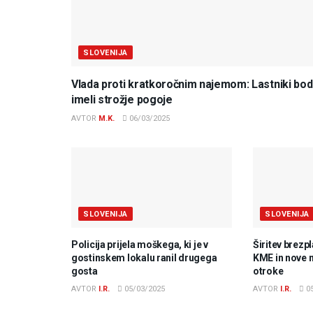
SLOVENIJA
Vlada proti kratkoročnim najemom: Lastniki bo
imeli strožje pogoje
AVTOR
M.K.
06/03/2025
SLOVENIJA
SLOVENIJA
Policija prijela moškega, ki je v
Širitev brezp
gostinskem lokalu ranil drugega
KME in nove 
gosta
otroke
AVTOR
I.R.
05/03/2025
AVTOR
I.R.
05