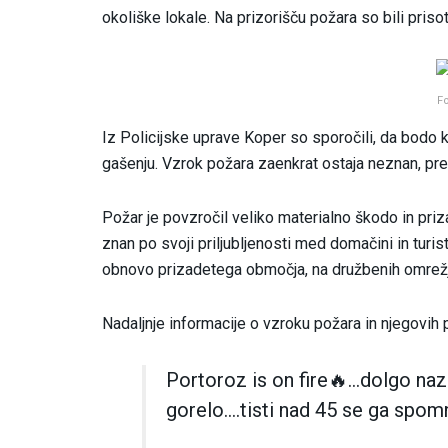
okoliške lokale. Na prizorišču požara so bili prisotn
F
Iz Policijske uprave Koper so sporočili, da bodo k
gašenju. Vzrok požara zaenkrat ostaja neznan, pr
Požar je povzročil veliko materialno škodo in priz
znan po svoji priljubljenosti med domačini in turi
obnovo prizadetega območja, na družbenih omrežjih
Nadaljnje informacije o vzroku požara in njegovih 
Portoroz is on fire🔥…dolgo naz
gorelo….tisti nad 45 se ga spo