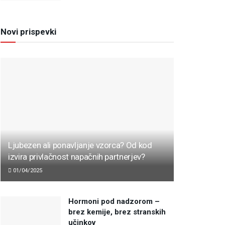
Novi prispevki
Ljubezen ali ponavljanje vzorca? Od kod
izvira privlačnost napačnih partnerjev?
01/04/2025
Hormoni pod nadzorom –
brez kemije, brez stranskih
učinkov