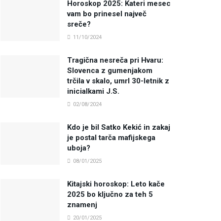
Horoskop 2025: Kateri mesec
vam bo prinesel največ
sreče?
11/10/2024
Tragična nesreča pri Hvaru:
Slovenca z gumenjakom
trčila v skalo, umrl 30-letnik z
inicialkami J.S.
02/08/2024
Kdo je bil Satko Kekić in zakaj
je postal tarča mafijskega
uboja?
08/01/2025
Kitajski horoskop: Leto kače
2025 bo ključno za teh 5
znamenj
20/01/2025