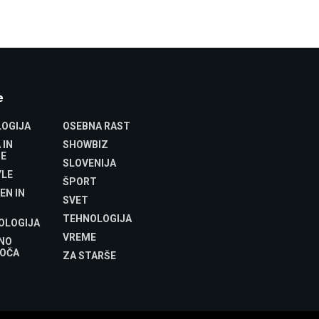
e
OGIJA
OSEBNA RAST
 IN
SHOWBIZ
E
SLOVENIJA
YLE
ŠPORT
EN IN
SVET
TEHNOLOGIJA
OLOGIJA
VREME
NO
OČA
ZA STARŠE