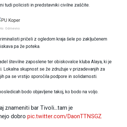
i tudi policisti in predstavniki civilne zaščite.
oto: Odmevno
riminalisti pričeli z ogledom kraja šele po zaključenem
eiskava pa že poteka.
adel številne zaposlene ter obiskovalce kluba Alaya, ki je
sti. Lokalna skupnost se že združuje v prizadevanjih za
 pa se vrstijo sporočila podpore in solidarnosti.
posledicah bodo objavljene takoj, ko bodo na voljo.
aj znameniti bar Tivoli…tam je
mnejo dobro
pic.twitter.com/DaonTTNSGZ