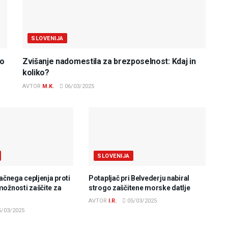
SLOVENIJA
do
Zvišanje nadomestila za brezposelnost: Kdaj in
koliko?
AVTOR
M.K.
06/03/2025
SLOVENIJA
lačnega cepljenja proti
Potapljač pri Belvederju nabiral
možnosti zaščite za
strogo zaščitene morske datlje
AVTOR
I.R.
05/03/2025
/03/2025