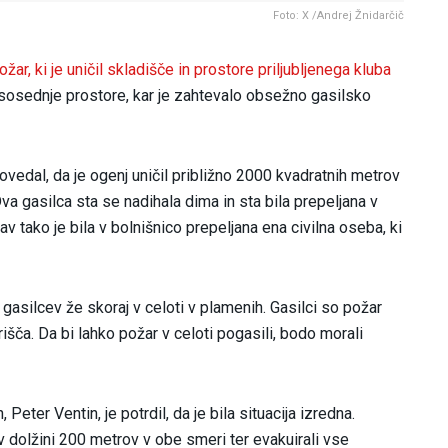
Foto: X /Andrej Žnidarčič
ar, ki je uničil skladišče in prostore priljubljenega kluba
 na sosednje prostore, kar je zahtevalo obsežno gasilsko
ovedal, da je ogenj uničil približno 2000 kvadratnih metrov
va gasilca sta se nadihala dima in sta bila prepeljana v
av tako je bila v bolnišnico prepeljana ena civilna oseba, ki
gasilcev že skoraj v celoti v plamenih. Gasilci so požar
išča. Da bi lahko požar v celoti pogasili, bodo morali
eter Ventin, je potrdil, da je bila situacija izredna.
 dolžini 200 metrov v obe smeri ter evakuirali vse