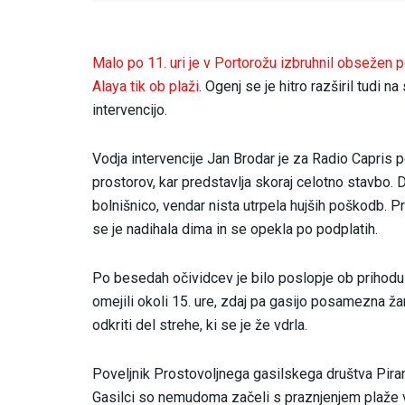
Malo po 11. uri je v Portorožu izbruhnil obsežen pož
Alaya tik ob plaži
. Ogenj se je hitro razširil tudi
intervencijo.
Vodja intervencije Jan Brodar je za Radio Capris p
prostorov, kar predstavlja skoraj celotno stavbo. D
bolnišnico, vendar nista utrpela hujših poškodb. Pr
se je nadihala dima in se opekla po podplatih.
Po besedah očividcev je bilo poslopje ob prihodu 
omejili okoli 15. ure, zdaj pa gasijo posamezna žar
odkriti del strehe, ki se je že vdrla.
Poveljnik Prostovoljnega gasilskega društva Piran, P
Gasilci so nemudoma začeli s praznjenjem plaže v