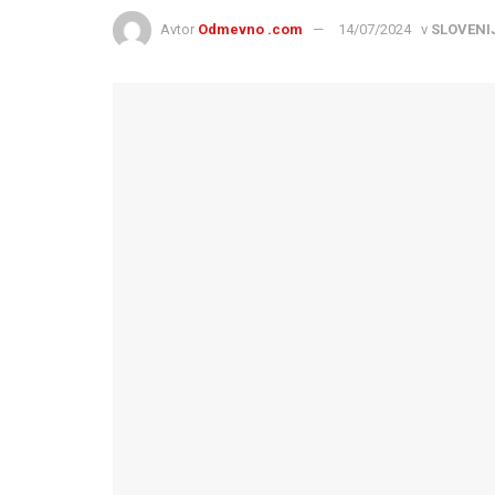
Avtor
Odmevno .com
14/07/2024
v
SLOVENI