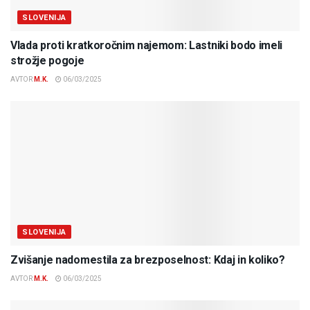
SLOVENIJA
Vlada proti kratkoročnim najemom: Lastniki bodo imeli
strožje pogoje
AVTOR
M.K.
06/03/2025
SLOVENIJA
Zvišanje nadomestila za brezposelnost: Kdaj in koliko?
AVTOR
M.K.
06/03/2025