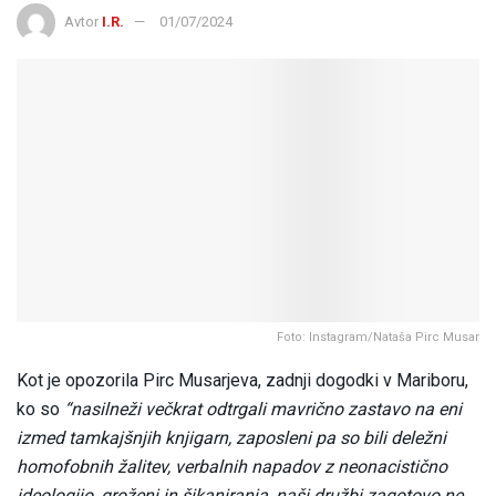
Avtor
I.R.
01/07/2024
Foto: Instagram/Nataša Pirc Musar
Kot je opozorila Pirc Musarjeva, zadnji dogodki v Mariboru,
ko so
“nasilneži večkrat odtrgali mavrično zastavo na eni
izmed tamkajšnjih knjigarn, zaposleni pa so bili deležni
homofobnih žalitev, verbalnih napadov z neonacistično
ideologijo, groženj in šikaniranja, naši družbi zagotovo ne