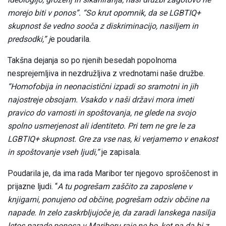
morejo biti v ponos”. “So krut opomnik, da se LGBTIQ+
skupnost še vedno sooča z diskriminacijo, nasiljem in
predsodki,” j
e poudarila.
Takšna dejanja so po njenih besedah popolnoma
nesprejemljiva in nezdružljiva z vrednotami naše družbe.
“Homofobija in neonacistični izpadi so sramotni in jih
najostreje obsojam. Vsakdo v naši državi mora imeti
pravico do varnosti in spoštovanja, ne glede na svojo
spolno usmerjenost ali identiteto. Pri tem ne gre le za
LGBTIQ+ skupnost. Gre za vse nas, ki verjamemo v enakost
in spoštovanje vseh ljudi,”
je zapisala.
Poudarila je, da ima rada Maribor ter njegovo sproščenost in
prijazne ljudi. “
A tu pogrešam zaščito za zaposlene v
knjigarni, ponujeno od občine, pogrešam odziv občine na
napade. In zelo zaskrbljujoče je, da zaradi lanskega nasilja
letos parade ponosa v Mariboru raje ne bo, kot pa da bi z