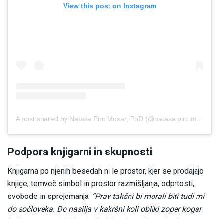
View this post on Instagram
A post shared by Nataša Pirc Musar, PhD (@natasa.pirc.musar)
Podpora knjigarni in skupnosti
Knjigarna po njenih besedah ni le prostor, kjer se prodajajo
knjige, temveč simbol in prostor razmišljanja, odprtosti,
svobode in sprejemanja.
“Prav takšni bi morali biti tudi mi
do sočloveka. Do nasilja v kakršni koli obliki zoper kogar