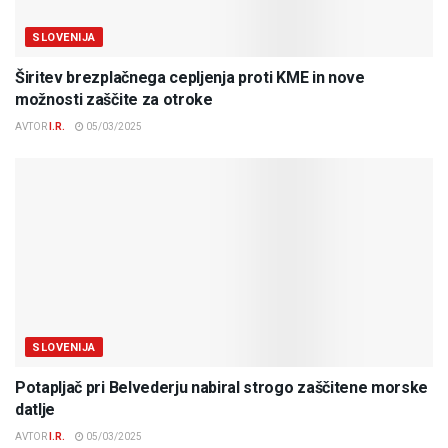
SLOVENIJA
Širitev brezplačnega cepljenja proti KME in nove
možnosti zaščite za otroke
AVTOR
I.R.
05/03/2025
SLOVENIJA
Potapljač pri Belvederju nabiral strogo zaščitene morske
datlje
AVTOR
I.R.
05/03/2025