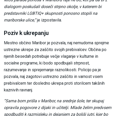
dialogom poskušali doseči strpno okolje, v katerem bi
predstavniki LGBTIQ+ skupnosti ponosno stopili na
mariborske ulice,”
je izpostavila.
Poziv k ukrepanju
Mestno občino Maribor je pozvala, naj nemudoma sprejme
ustrezne ukrepe za zaščito svojih prebivalcev. Občina po
njenih besedah potrebuje večje vlaganje v kulturne in
socialne programe, ki bodo spodbujali strpnost,
razumevanje in sprejemanje raznolikosti. Policijo pa je
pozvala, naj zagotovi ustrezno zaščito in varnost vsem
prebivalcem ter dosledno ukrepa proti storilcem takšnih
kaznivih ravnanj.
“Sama bom prišla v Maribor, na srednje šole, ter skupaj
opravila pogovore z dijaki in učitelji. Mlade želim predvsem
spodbuditi k razmisleku in dejanjem za boljši jutri, kjer bo