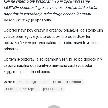
koli ne smemo biti brezbrižni. To ni zgolj vprašanje
LGBTIQ+ skupnosti, gre za vse nas. Jutri so lahko tarča
napadov in zavračanja neke druge osebne lastnosti
posameznikov,”
je opozorila.
Od predstavnikov državnih organov pričakuje, da storijo čim
več za premagovanje stereotipov in predsodkov ter
pokažejo še več profesionalnosti pri obravnavi tovrstnih
primerov.
Ob tem je pozdravila solidarnost vseh, ki so po dogodkih v
zvezi z nasilno odstranitvijo mavrične zastave podprli
knjigarno in celotno skupnost.
Oznake:
homofobija
lbtq
nataša pirc musar
neonacistični izpadi
predsednica