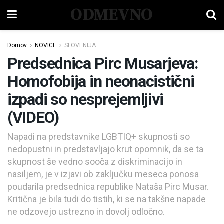
ODMEVNO
Domov
NOVICE
SLOVENIJA
Predsednica Pirc Musarjeva:
Homofobija in neonacistični
izpadi so nesprejemljivi
(VIDEO)
Napadi na predstavnike LGBTIQ+ skupnosti so
nedopustni in predstavljajo krut opomnik, da se ta
skupnost še vedno sooča z diskriminacijo in
nasiljem, je v izjavi ob zaključku meseca ponosa
poudarila predsednica republike Nataša Pirc Musar.
Kritična je bila tudi do tistih, ki se na takšne napade
ne odzovejo ustrezno in dovolj odločno.