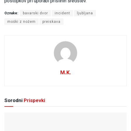
postopkov pri uporabi prisilnih sredstev.
Oznake:
bavarski dvor
incident
ljubljana
moški z nožem
preiskava
M.K.
Sorodni
Prispevki