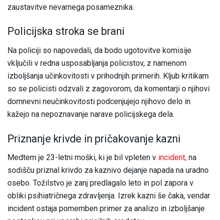
zaustavitve nevarnega posameznika.
Policijska stroka se brani
Na policiji so napovedali, da bodo ugotovitve komisije
vključili v redna usposabljanja policistov, z namenom
izboljšanja učinkovitosti v prihodnjih primerih. Kljub kritikam
so se policisti odzvali z zagovorom, da komentarji o njihovi
domnevni neučinkovitosti podcenjujejo njihovo delo in
kažejo na nepoznavanje narave policijskega dela.
Priznanje krivde in pričakovanje kazni
Medtem je 23-letni moški, ki je bil vpleten v
incident,
na
sodišču priznal krivdo za kaznivo dejanje napada na uradno
osebo. Tožilstvo je zanj predlagalo leto in pol zapora v
obliki psihiatričnega zdravljenja. Izrek kazni še čaka, vendar
incident ostaja pomemben primer za analizo in izboljšanje