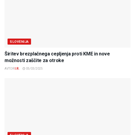
SLOVENIJA
Širitev brezplačnega cepljenja proti KME in nove
možnosti zaščite za otroke
AVTOR
I.R.
05/03/2025