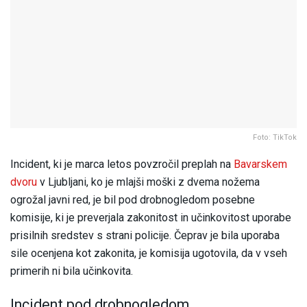
Foto: TikTok
Incident, ki je marca letos povzročil preplah na
Bavarskem
dvoru
v Ljubljani, ko je mlajši moški z dvema nožema
ogrožal javni red, je bil pod drobnogledom posebne
komisije, ki je preverjala zakonitost in učinkovitost uporabe
prisilnih sredstev s strani policije. Čeprav je bila uporaba
sile ocenjena kot zakonita, je komisija ugotovila, da v vseh
primerih ni bila učinkovita.
Incident pod drobnogledom