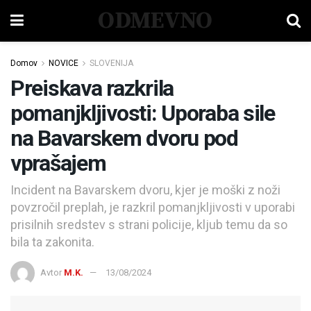
ODMEVNO
Domov
NOVICE
SLOVENIJA
Preiskava razkrila
pomanjkljivosti: Uporaba sile
na Bavarskem dvoru pod
vprašajem
Incident na Bavarskem dvoru, kjer je moški z noži
povzročil preplah, je razkril pomanjkljivosti v uporabi
prisilnih sredstev s strani policije, kljub temu da so
bila ta zakonita.
Avtor
M.K.
13/08/2024