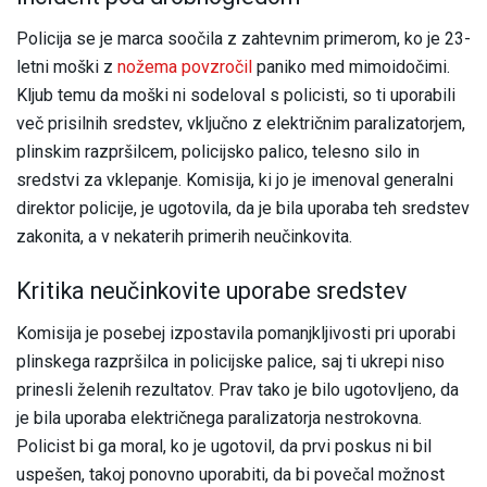
Policija se je marca soočila z zahtevnim primerom, ko je 23-
letni moški z
nožema povzročil
paniko med mimoidočimi.
Kljub temu da moški ni sodeloval s policisti, so ti uporabili
več prisilnih sredstev, vključno z električnim paralizatorjem,
plinskim razpršilcem, policijsko palico, telesno silo in
sredstvi za vklepanje. Komisija, ki jo je imenoval generalni
direktor policije, je ugotovila, da je bila uporaba teh sredstev
zakonita, a v nekaterih primerih neučinkovita.
Kritika neučinkovite uporabe sredstev
Komisija je posebej izpostavila pomanjkljivosti pri uporabi
plinskega razpršilca in policijske palice, saj ti ukrepi niso
prinesli želenih rezultatov. Prav tako je bilo ugotovljeno, da
je bila uporaba električnega paralizatorja nestrokovna.
Policist bi ga moral, ko je ugotovil, da prvi poskus ni bil
uspešen, takoj ponovno uporabiti, da bi povečal možnost