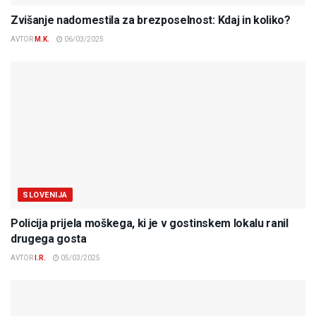
Zvišanje nadomestila za brezposelnost: Kdaj in koliko?
AVTOR
M.K.
06/03/2025
SLOVENIJA
Policija prijela moškega, ki je v gostinskem lokalu ranil
drugega gosta
AVTOR
I.R.
05/03/2025