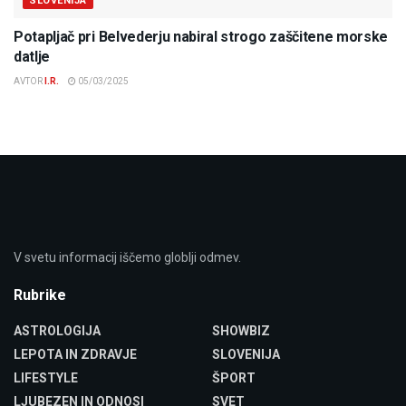
SLOVENIJA
Potapljač pri Belvederju nabiral strogo zaščitene morske
datlje
AVTOR
I.R.
05/03/2025
V svetu informacij iščemo globlji odmev.
Rubrike
ASTROLOGIJA
SHOWBIZ
LEPOTA IN ZDRAVJE
SLOVENIJA
LIFESTYLE
ŠPORT
LJUBEZEN IN ODNOSI
SVET