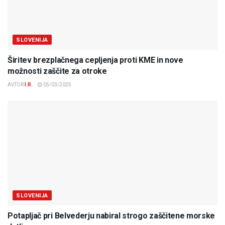
SLOVENIJA
Širitev brezplačnega cepljenja proti KME in nove
možnosti zaščite za otroke
AVTOR
I.R.
05/03/2025
SLOVENIJA
Potapljač pri Belvederju nabiral strogo zaščitene morske