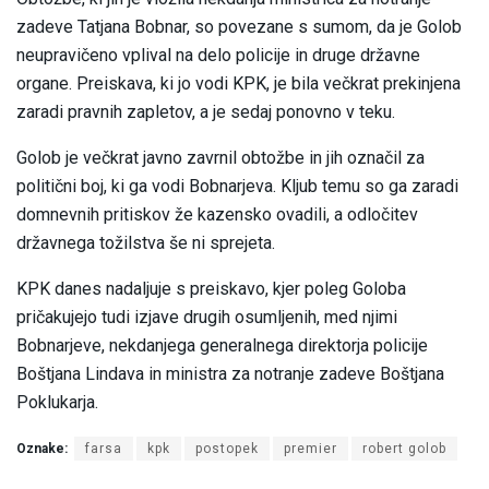
zadeve Tatjana Bobnar, so povezane s sumom, da je Golob
neupravičeno vplival na delo policije in druge državne
organe. Preiskava, ki jo vodi KPK, je bila večkrat prekinjena
zaradi pravnih zapletov, a je sedaj ponovno v teku.
Golob je večkrat javno zavrnil obtožbe in jih označil za
politični boj, ki ga vodi Bobnarjeva. Kljub temu so ga zaradi
domnevnih pritiskov že kazensko ovadili, a odločitev
državnega tožilstva še ni sprejeta.
KPK danes nadaljuje s preiskavo, kjer poleg Goloba
pričakujejo tudi izjave drugih osumljenih, med njimi
Bobnarjeve, nekdanjega generalnega direktorja policije
Boštjana Lindava in ministra za notranje zadeve Boštjana
Poklukarja.
Oznake:
farsa
kpk
postopek
premier
robert golob