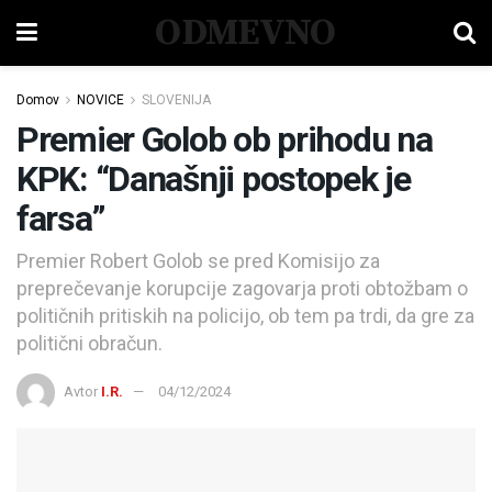
ODMEVNO
Domov
NOVICE
SLOVENIJA
Premier Golob ob prihodu na
KPK: “Današnji postopek je
farsa”
Premier Robert Golob se pred Komisijo za
preprečevanje korupcije zagovarja proti obtožbam o
političnih pritiskih na policijo, ob tem pa trdi, da gre za
politični obračun.
Avtor
I.R.
04/12/2024