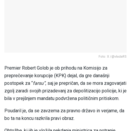
Foto: X /@vladaRS
Premier Robert Golob je ob prihodu na Komisijo za
preprečevanje korupcije (KPK) dejal, da gre današnji
postopek za “
farsu”
, saj je prepričan, da se mora zagovarjati
zgolj zaradi svojih prizadevanj za depolitizacijo policije, ki je
bila v prejšnjem mandatu podvržena političnim pritiskom.
Poudaril je, da se zavzema za pravno državo in verjame, da
bo ta na koncu razkrila pravi obraz.
Obtožbe, ki jih je vložila nekdanja ministrica za notranje