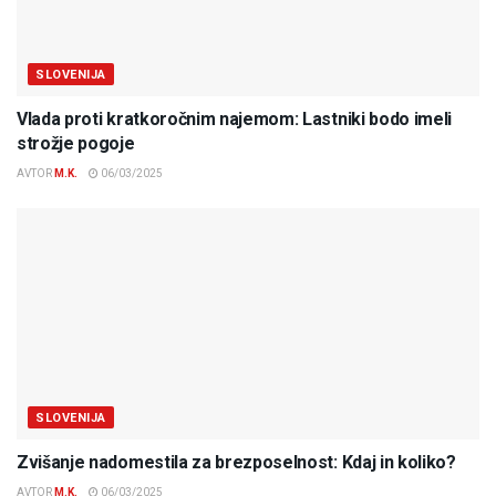
SLOVENIJA
Vlada proti kratkoročnim najemom: Lastniki bodo imeli
strožje pogoje
AVTOR
M.K.
06/03/2025
SLOVENIJA
Zvišanje nadomestila za brezposelnost: Kdaj in koliko?
AVTOR
M.K.
06/03/2025