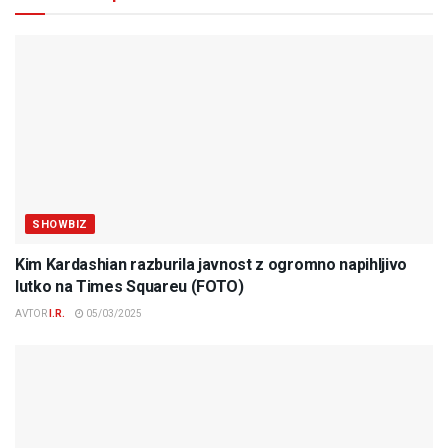
SHOWBIZ
Kim Kardashian razburila javnost z ogromno napihljivo
lutko na Times Squareu (FOTO)
AVTOR
I.R.
05/03/2025