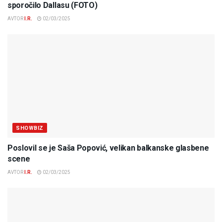
sporočilo Dallasu (FOTO)
AVTOR
I.R.
02/03/2025
SHOWBIZ
Poslovil se je Saša Popović, velikan balkanske glasbene
scene
AVTOR
I.R.
02/03/2025