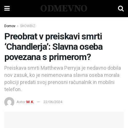
ODMEVNO
Domov
SHOWBIZ
Preobrat v preiskavi smrti
‘Chandlerja’: Slavna oseba
povezana s primerom?
Preiskava smrti Matthewa Perryja je nedavno dobila
nov zasuk, ko je neimenovana slavna oseba morala
policiji predati svoj prenosni računalnik in mobilni
telefon.
Avtor
M.K.
22/06/2024