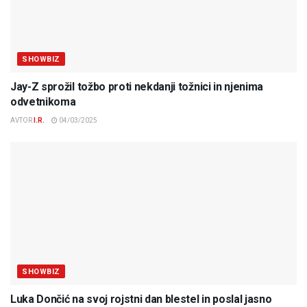
SHOWBIZ
Jay-Z sprožil tožbo proti nekdanji tožnici in njenima
odvetnikoma
AVTOR
I.R.
04/03/2025
SHOWBIZ
Luka Dončić na svoj rojstni dan blestel in poslal jasno