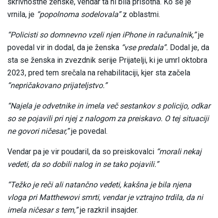
skrivnostne ženske, vendar ta ni bila prisotna. Ko se je
vrnila, je
“popolnoma sodelovala”
z oblastmi.
“Policisti so domnevno vzeli njen iPhone in računalnik,”
je
povedal vir in dodal, da je ženska
“vse predala”.
Dodal je, da
sta se ženska in zvezdnik serije Prijatelji, ki je umrl oktobra
2023, pred tem srečala na rehabilitaciji, kjer sta začela
“nepričakovano prijateljstvo.”
“Najela je odvetnike in imela več sestankov s policijo, odkar
so se pojavili pri njej z nalogom za preiskavo. O tej situaciji
ne govori ničesar,”
je povedal.
Vendar pa je vir poudaril, da so preiskovalci
“morali nekaj
vedeti, da so dobili nalog in se tako pojavili.”
“Težko je reči ali natančno vedeti, kakšna je bila njena
vloga pri Matthewovi smrti, vendar je vztrajno trdila, da ni
imela ničesar s tem,”
je razkril insajder.