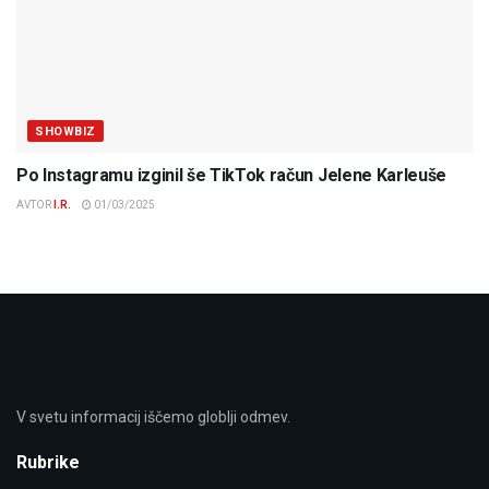
SHOWBIZ
Po Instagramu izginil še TikTok račun Jelene Karleuše
AVTOR
I.R.
01/03/2025
V svetu informacij iščemo globlji odmev.
Rubrike