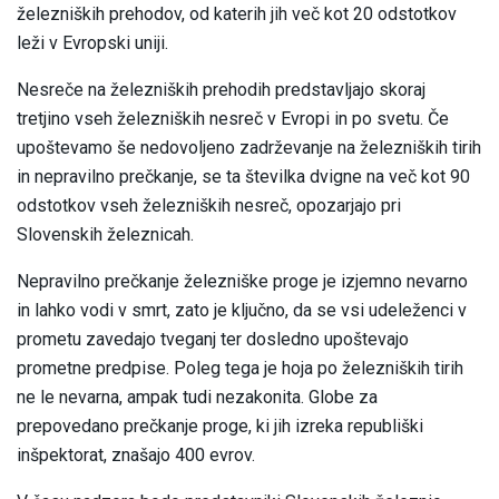
železniških prehodov, od katerih jih več kot 20 odstotkov
leži v Evropski uniji.
Nesreče na železniških prehodih predstavljajo skoraj
tretjino vseh železniških nesreč v Evropi in po svetu. Če
upoštevamo še nedovoljeno zadrževanje na železniških tirih
in nepravilno prečkanje, se ta številka dvigne na več kot 90
odstotkov vseh železniških nesreč, opozarjajo pri
Slovenskih železnicah.
Nepravilno prečkanje železniške proge je izjemno nevarno
in lahko vodi v smrt, zato je ključno, da se vsi udeleženci v
prometu zavedajo tveganj ter dosledno upoštevajo
prometne predpise. Poleg tega je hoja po železniških tirih
ne le nevarna, ampak tudi nezakonita. Globe za
prepovedano prečkanje proge, ki jih izreka republiški
inšpektorat, znašajo 400 evrov.