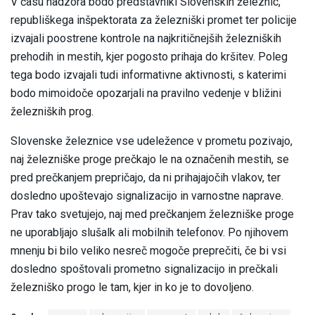
V času nadzora bodo predstavniki Slovenskih železnic,
republiškega inšpektorata za železniški promet ter policije
izvajali poostrene kontrole na najkritičnejših železniških
prehodih in mestih, kjer pogosto prihaja do kršitev. Poleg
tega bodo izvajali tudi informativne aktivnosti, s katerimi
bodo mimoidoče opozarjali na pravilno vedenje v bližini
železniških prog.
Slovenske železnice vse udeležence v prometu pozivajo,
naj železniške proge prečkajo le na označenih mestih, se
pred prečkanjem prepričajo, da ni prihajajočih vlakov, ter
dosledno upoštevajo signalizacijo in varnostne naprave.
Prav tako svetujejo, naj med prečkanjem železniške proge
ne uporabljajo slušalk ali mobilnih telefonov. Po njihovem
mnenju bi bilo veliko nesreč mogoče preprečiti, če bi vsi
dosledno spoštovali prometno signalizacijo in prečkali
železniško progo le tam, kjer in ko je to dovoljeno.