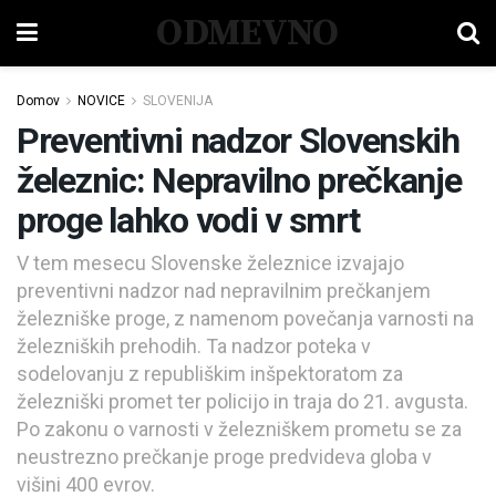
ODMEVNO
Domov
NOVICE
SLOVENIJA
Preventivni nadzor Slovenskih
železnic: Nepravilno prečkanje
proge lahko vodi v smrt
V tem mesecu Slovenske železnice izvajajo
preventivni nadzor nad nepravilnim prečkanjem
železniške proge, z namenom povečanja varnosti na
železniških prehodih. Ta nadzor poteka v
sodelovanju z republiškim inšpektoratom za
železniški promet ter policijo in traja do 21. avgusta.
Po zakonu o varnosti v železniškem prometu se za
neustrezno prečkanje proge predvideva globa v
višini 400 evrov.