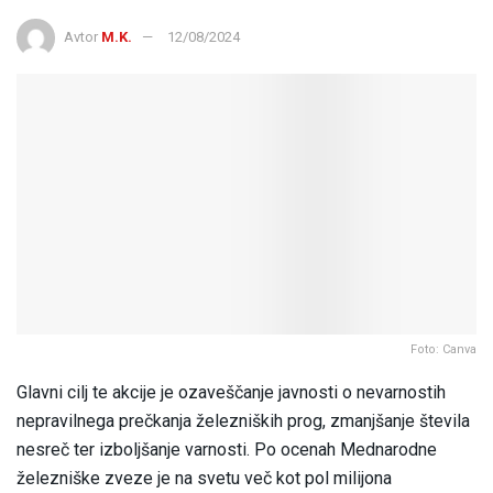
Avtor
M.K.
12/08/2024
Foto: Canva
Glavni cilj te akcije je ozaveščanje javnosti o nevarnostih
nepravilnega prečkanja železniških prog, zmanjšanje števila
nesreč ter izboljšanje varnosti. Po ocenah Mednarodne
železniške zveze je na svetu več kot pol milijona