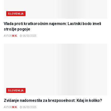
SLOVENIJA
Vlada proti kratkoročnim najemom: Lastniki bodo imeli
strožje pogoje
AVTOR
M.K.
06/03/2025
SLOVENIJA
Zvišanje nadomestila za brezposelnost: Kdaj in koliko?
AVTOR
M.K.
06/03/2025