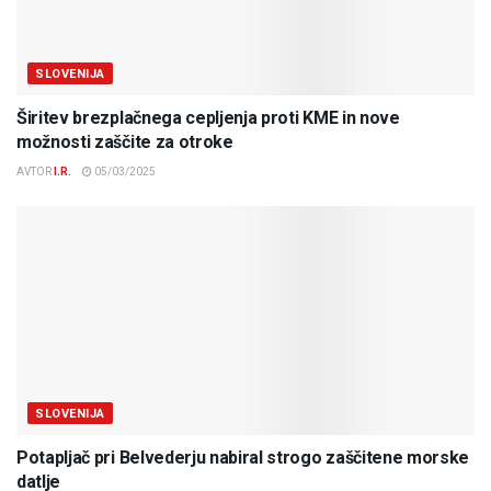
SLOVENIJA
Širitev brezplačnega cepljenja proti KME in nove
možnosti zaščite za otroke
AVTOR
I.R.
05/03/2025
SLOVENIJA
Potapljač pri Belvederju nabiral strogo zaščitene morske
datlje