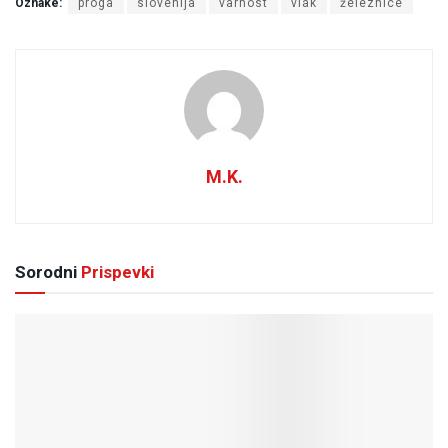
Oznake:
proga
slovenija
varnost
vlak
železnice
M.K.
Sorodni
Prispevki