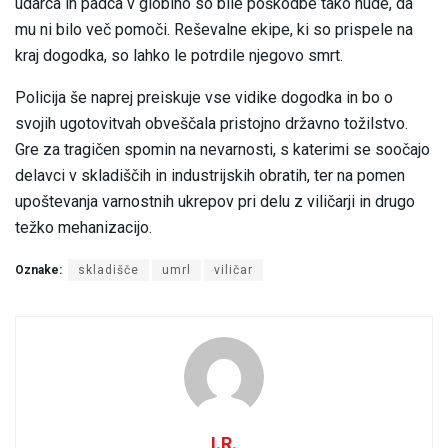
udarca in padca v globino so bile poškodbe tako hude, da
mu ni bilo več pomoči. Reševalne ekipe, ki so prispele na
kraj dogodka, so lahko le potrdile njegovo smrt.
Policija še naprej preiskuje vse vidike dogodka in bo o
svojih ugotovitvah obveščala pristojno državno tožilstvo.
Gre za tragičen spomin na nevarnosti, s katerimi se soočajo
delavci v skladiščih in industrijskih obratih, ter na pomen
upoštevanja varnostnih ukrepov pri delu z viličarji in drugo
težko mehanizacijo.
Oznake:
skladišče
umrl
viličar
I.R.