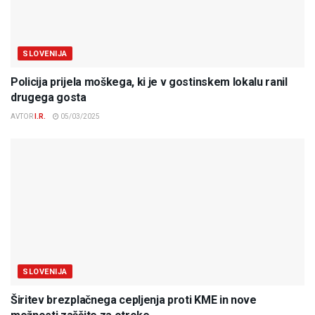
SLOVENIJA
Policija prijela moškega, ki je v gostinskem lokalu ranil
drugega gosta
AVTOR
I.R.
05/03/2025
SLOVENIJA
Širitev brezplačnega cepljenja proti KME in nove