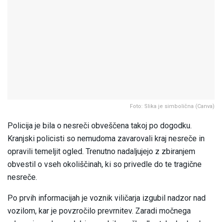
Foto: Slika je simbolična (Canva)
Policija je bila o nesreči obveščena takoj po dogodku.
Kranjski policisti so nemudoma zavarovali kraj nesreče in
opravili temeljit ogled. Trenutno nadaljujejo z zbiranjem
obvestil o vseh okoliščinah, ki so privedle do te tragične
nesreče.
Po prvih informacijah je voznik viličarja izgubil nadzor nad
vozilom, kar je povzročilo prevrnitev. Zaradi močnega