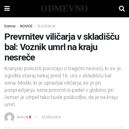
ODMEVNO
Domov
NOVICE
SLOVENIJA
Prevrnitev viličarja v skladišču
bal: Voznik umrl na kraju
nesreče
Kranjski policisti poročajo o tragični nesreči, ki se je
zgodila včeraj nekaj pred 16. uro v skladišču bal
sena. Moški, ki je upravljal viličarja, se je pri
pospravljanju sena prevrnil in padel v globino, pri
čemer je utrpel tako hude poškodbe, da je na kraju
umrl.
Avtor
I.R.
22/06/2024