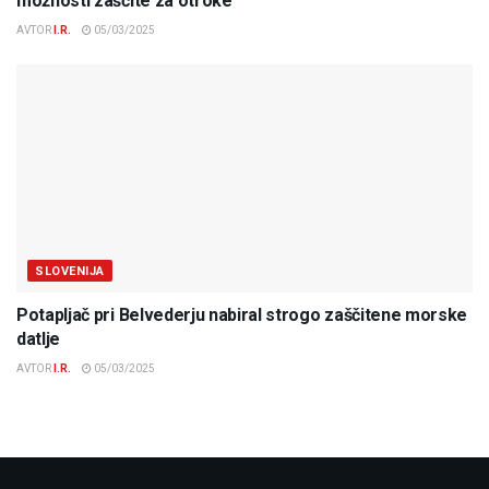
možnosti zaščite za otroke
AVTOR
I.R.
05/03/2025
SLOVENIJA
Potapljač pri Belvederju nabiral strogo zaščitene morske
datlje
AVTOR
I.R.
05/03/2025