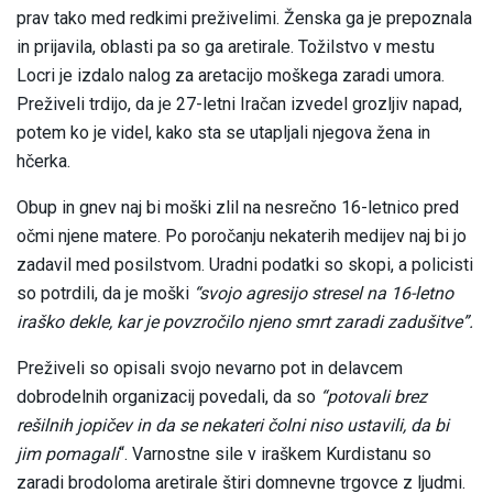
prav tako med redkimi preživelimi. Ženska ga je prepoznala
in prijavila, oblasti pa so ga aretirale. Tožilstvo v mestu
Locri je izdalo nalog za aretacijo moškega zaradi umora.
Preživeli trdijo, da je 27-letni Iračan izvedel grozljiv napad,
potem ko je videl, kako sta se utapljali njegova žena in
hčerka.
Obup in gnev naj bi moški zlil na nesrečno 16-letnico pred
očmi njene matere. Po poročanju nekaterih medijev naj bi jo
zadavil med posilstvom. Uradni podatki so skopi, a policisti
so potrdili, da je moški
“svojo agresijo stresel na 16-letno
iraško dekle, kar je povzročilo njeno smrt zaradi zadušitve”.
Preživeli so opisali svojo nevarno pot in delavcem
dobrodelnih organizacij povedali, da so
“potovali brez
rešilnih jopičev in da se nekateri čolni niso ustavili, da bi
jim pomagali
“. Varnostne sile v iraškem Kurdistanu so
zaradi brodoloma aretirale štiri domnevne trgovce z ljudmi.