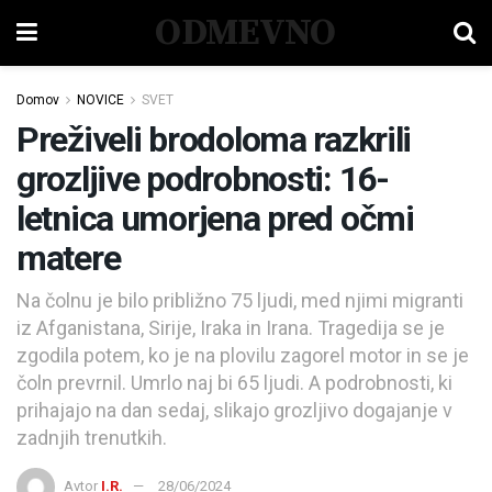
ODMEVNO
Domov
NOVICE
SVET
Preživeli brodoloma razkrili
grozljive podrobnosti: 16-
letnica umorjena pred očmi
matere
Na čolnu je bilo približno 75 ljudi, med njimi migranti
iz Afganistana, Sirije, Iraka in Irana. Tragedija se je
zgodila potem, ko je na plovilu zagorel motor in se je
čoln prevrnil. Umrlo naj bi 65 ljudi. A podrobnosti, ki
prihajajo na dan sedaj, slikajo grozljivo dogajanje v
zadnjih trenutkih.
Avtor
I.R.
28/06/2024