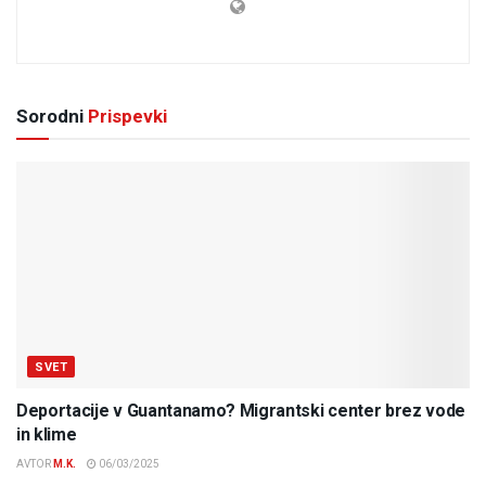
Sorodni
Prispevki
SVET
Deportacije v Guantanamo? Migrantski center brez vode
in klime
AVTOR
M.K.
06/03/2025