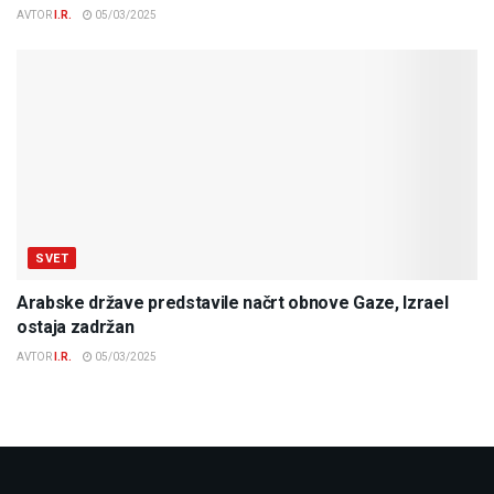
AVTOR
I.R.
05/03/2025
SVET
Arabske države predstavile načrt obnove Gaze, Izrael
ostaja zadržan
AVTOR
I.R.
05/03/2025