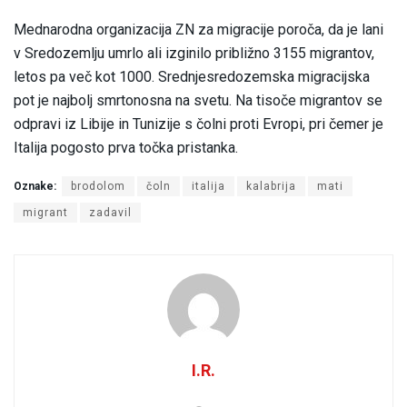
Mednarodna organizacija ZN za migracije poroča, da je lani
v Sredozemlju umrlo ali izginilo približno 3155 migrantov,
letos pa več kot 1000. Srednjesredozemska migracijska
pot je najbolj smrtonosna na svetu. Na tisoče migrantov se
odpravi iz Libije in Tunizije s čolni proti Evropi, pri čemer je
Italija pogosto prva točka pristanka.
Oznake:
brodolom
čoln
italija
kalabrija
mati
migrant
zadavil
I.R.