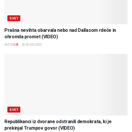
SVET
Prašna nevihta obarvala nebo nad Dallasom rdeče in
ohromila promet (VIDEO)
AVTOR
I.R.
05/03/2025
SVET
Republikanci iz dvorane odstranili demokrata, ki je
prekinjal Trumpov govor (VIDEO)