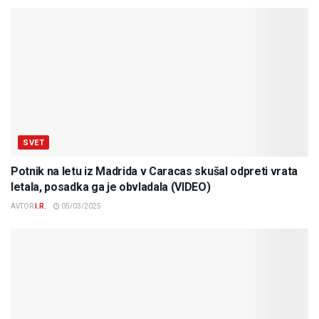
SVET
Potnik na letu iz Madrida v Caracas skušal odpreti vrata
letala, posadka ga je obvladala (VIDEO)
AVTOR
I.R.
05/03/2025