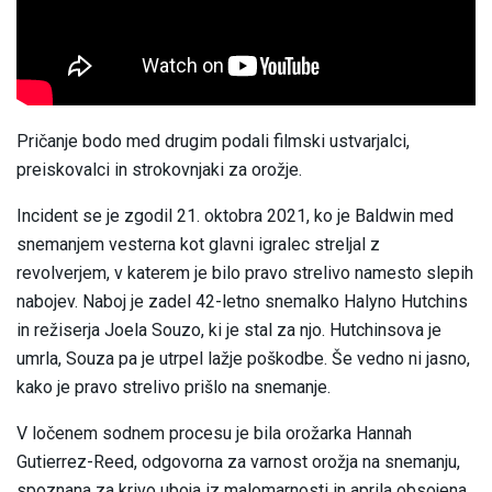
Pričanje bodo med drugim podali filmski ustvarjalci,
preiskovalci in strokovnjaki za orožje.
Incident se je zgodil 21. oktobra 2021, ko je Baldwin med
snemanjem vesterna kot glavni igralec streljal z
revolverjem, v katerem je bilo pravo strelivo namesto slepih
nabojev. Naboj je zadel 42-letno snemalko Halyno Hutchins
in režiserja Joela Souzo, ki je stal za njo. Hutchinsova je
umrla, Souza pa je utrpel lažje poškodbe. Še vedno ni jasno,
kako je pravo strelivo prišlo na snemanje.
V ločenem sodnem procesu je bila orožarka Hannah
Gutierrez-Reed, odgovorna za varnost orožja na snemanju,
spoznana za krivo uboja iz malomarnosti in aprila obsojena