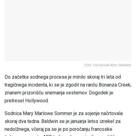
Foto: Facebook/Alec Baldwin
Do začetka sodnega procesa je minilo skoraj tri leta od
tragičnega incidenta, ki se je zgodil na ranču Bonanza Creek,
znanem prizorišču snemanja vesternov. Dogodek je
pretresel Hollywood.
Sodnica Mary Marlowe Sommer je za sojenje načrtovala
skoraj dva tedna. Baldwin se je januarja letos izrekel za
nedolžnega, včeraj pa se je po poročanju francoske