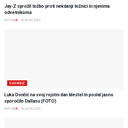
Jay-Z sprožil tožbo proti nekdanji tožnici in njenima
odvetnikoma
AVTOR
I.R.
04/03/2025
SHOWBIZ
Luka Dončić na svoj rojstni dan blestel in poslal jasno
sporočilo Dallasu (FOTO)
AVTOR
I.R.
02/03/2025