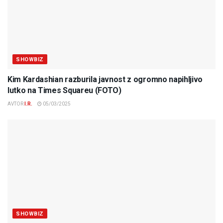
SHOWBIZ
Kim Kardashian razburila javnost z ogromno napihljivo
lutko na Times Squareu (FOTO)
AVTOR
I.R.
05/03/2025
SHOWBIZ