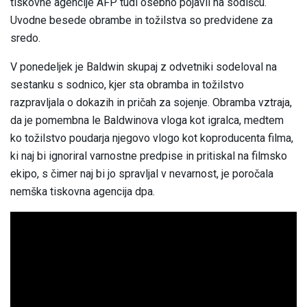
tiskovne agencije AFP tudi osebno pojavil na sodišču.
Uvodne besede obrambe in tožilstva so predvidene za
sredo.
V ponedeljek je Baldwin skupaj z odvetniki sodeloval na
sestanku s sodnico, kjer sta obramba in tožilstvo
razpravljala o dokazih in pričah za sojenje. Obramba vztraja,
da je pomembna le Baldwinova vloga kot igralca, medtem
ko tožilstvo poudarja njegovo vlogo kot koproducenta filma,
ki naj bi ignoriral varnostne predpise in pritiskal na filmsko
ekipo, s čimer naj bi jo spravljal v nevarnost, je poročala
nemška tiskovna agencija dpa.