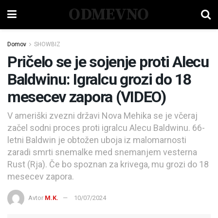
ODMEVNO
Domov
SHOWBIZ
Pričelo se je sojenje proti Alecu
Baldwinu: Igralcu grozi do 18
mesecev zapora (VIDEO)
V ameriški zvezni državi Nova Mehika se je včeraj
začel sodni proces proti igralcu Alecu Baldwinu. 66-
letni Baldwin je obtožen uboja iz malomarnosti
zaradi smrti snemalke med snemanjem vesterna
Rust (Rja). Če bo spoznan za krivega, mu grozi do 18
mesecev zapora.
Avtor
M.K.
10/07/2024