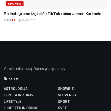
SHOWBIZ
Po Instagramu izginil še TikTok račun Jelene Karleuše
AVTOR
I.R.
01/03/2025
V svetu informacij iščemo globlji odmev.
Rubrike
ASTROLOGIJA
SHOWBIZ
LEPOTA IN ZDRAVJE
SLOVENIJA
LIFESTYLE
ŠPORT
LJUBEZEN IN ODNOSI
SVET