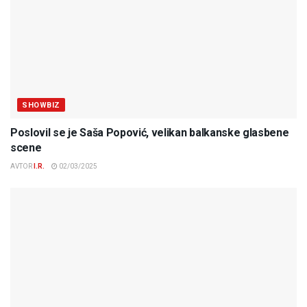
SHOWBIZ
Poslovil se je Saša Popović, velikan balkanske glasbene
scene
AVTOR
I.R.
02/03/2025