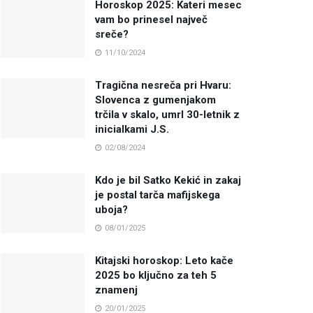
Horoskop 2025: Kateri mesec
vam bo prinesel največ
sreče?
11/10/2024
Tragična nesreča pri Hvaru:
Slovenca z gumenjakom
trčila v skalo, umrl 30-letnik z
inicialkami J.S.
02/08/2024
Kdo je bil Satko Kekić in zakaj
je postal tarča mafijskega
uboja?
08/01/2025
Kitajski horoskop: Leto kače
2025 bo ključno za teh 5
znamenj
20/01/2025