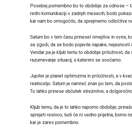
Posebej pomembno bo to obdobje za odnose – tako
redni komunikaciji v zadnjih mesecih, bodo pokazali
kar nam bo omogočilo, da sprejmemo odločitve na 
Saturn bo v tem času prinesel omejitve in ovire, 
se zgodi, da se bodo pojavile napake, nejasnosti ali
Vendar pa je kljub temu to obdobje priložnost, da
razumevanje situacij, s katerimi se soočamo.
Jupiter je planet optimizma in priložnosti, a v kv
realnostjo. Saturn je namreč znan po tem, da posta
To lahko prinese občutek streznitve, a dolgoročn
Kljub temu, da je to lahko naporno obdobje, prina
sprejeti resnico, tudi če ni vedno prijetna, bomo n
kar je zares pomembno.