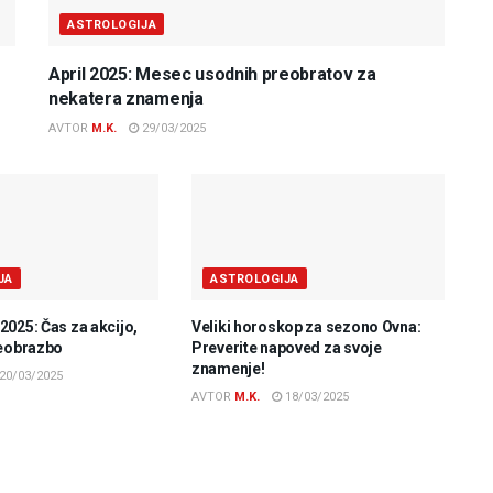
ASTROLOGIJA
April 2025: Mesec usodnih preobratov za
nekatera znamenja
AVTOR
M.K.
29/03/2025
JA
ASTROLOGIJA
025: Čas za akcijo,
Veliki horoskop za sezono Ovna:
reobrazbo
Preverite napoved za svoje
znamenje!
20/03/2025
AVTOR
M.K.
18/03/2025