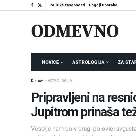
Politika zasebnosti
Pogoji uporabe
ODMEVNO
NOVICE
ASTROLOGIJA
ZA STA
Domov
ASTROLOGIJA
Pripravljeni na resn
Jupitrom prinaša te
Vesolje nam bo v drugi polovici avgusta