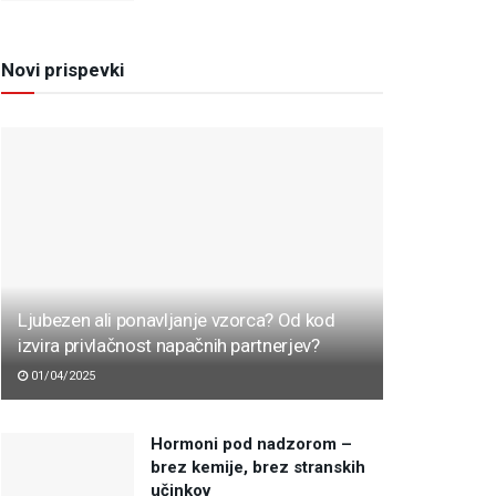
Novi prispevki
Ljubezen ali ponavljanje vzorca? Od kod
izvira privlačnost napačnih partnerjev?
01/04/2025
Hormoni pod nadzorom –
brez kemije, brez stranskih
učinkov