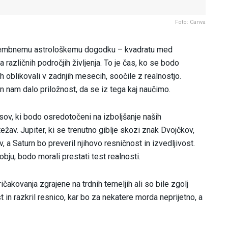
Foto: Canva
omembnemu astrološkemu dogodku – kvadratu med
 različnih področjih življenja. To je čas, ko se bodo
ih oblikovali v zadnjih mesecih, soočile z realnostjo.
 in nam dalo priložnost, da se iz tega kaj naučimo.
ov, ki bodo osredotočeni na izboljšanje naših
žav. Jupiter, ki se trenutno giblje skozi znak Dvojčkov,
v, a Saturn bo preveril njihovo resničnost in izvedljivost.
obju, bodo morali prestati test realnosti.
ričakovanja zgrajene na trdnih temeljih ali so bile zgolj
t in razkril resnico, kar bo za nekatere morda neprijetno, a