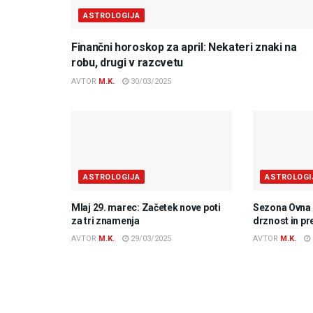
ASTROLOGIJA
Finančni horoskop za april: Nekateri znaki na
robu, drugi v razcvetu
AVTOR
M.K.
30/03/2025
ASTROLOGIJA
ASTROLOGI
Mlaj 29. marec: Začetek nove poti
Sezona Ovna 2
za tri znamenja
drznost in p
AVTOR
M.K.
29/03/2025
AVTOR
M.K.