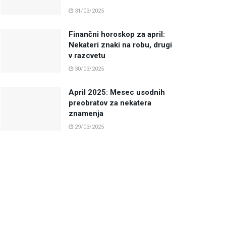
31/03/2025
Finančni horoskop za april:
Nekateri znaki na robu, drugi
v razcvetu
30/03/2025
April 2025: Mesec usodnih
preobratov za nekatera
znamenja
29/03/2025