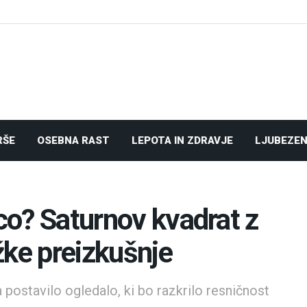
RŠE
OSEBNA RAST
LEPOTA IN ZDRAVJE
LJUBEZEN
ico? Saturnov kvadrat z
žke preizkušnje
 postavilo ogledalo, ki bo razkrilo resničnost