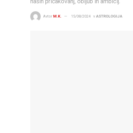
naših pričakovanj, obljub in ambicij.
Avtor
M.K.
15/08/2024
v
ASTROLOGIJA