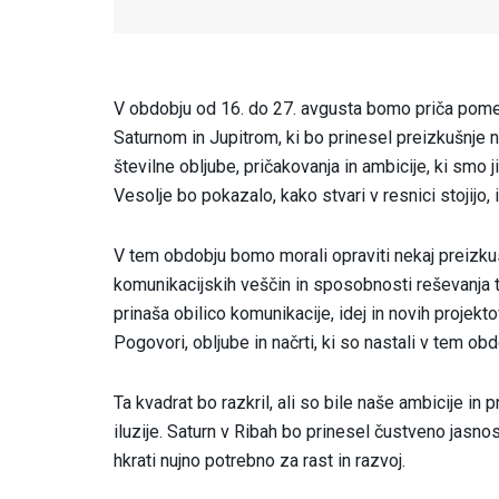
V obdobju od 16. do 27. avgusta bomo priča p
Saturnom in Jupitrom, ki bo prinesel preizkušnje na
številne obljube, pričakovanja in ambicije, ki smo j
Vesolje bo pokazalo, kako stvari v resnici stojijo,
V tem obdobju bomo morali opraviti nekaj preizkus
komunikacijskih veščin in sposobnosti reševanja te
prinaša obilico komunikacije, idej in novih projekto
Pogovori, obljube in načrti, ki so nastali v tem obd
Ta kvadrat bo razkril, ali so bile naše ambicije in p
iluzije. Saturn v Ribah bo prinesel čustveno jasnos
hkrati nujno potrebno za rast in razvoj.