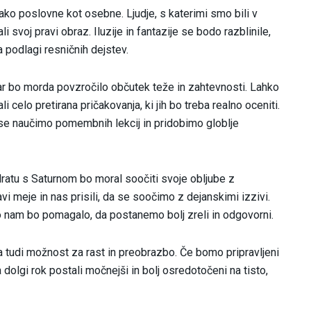
 poslovne kot osebne. Ljudje, s katerimi smo bili v
 svoj pravi obraz. Iluzije in fantazije se bodo razblinile,
podlagi resničnih dejstev.
kar bo morda povzročilo občutek teže in zahtevnosti. Lahko
 celo pretirana pričakovanja, ki jih bo treba realno oceniti.
 se naučimo pomembnih lekcij in pridobimo globlje
adratu s Saturnom bo moral soočiti svoje obljube z
vi meje in nas prisili, da se soočimo z dejanskimi izzivi.
o nam bo pomagalo, da postanemo bolj zreli in odgovorni.
ša tudi možnost za rast in preobrazbo. Če bomo pripravljeni
a dolgi rok postali močnejši in bolj osredotočeni na tisto,