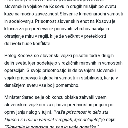
slovenskih vojakov na Kosovu in drugih misijah po svetu
kaže na močno zavezanost Slovenije k mednarodni varnosti
in sodelovanju. Prisotnost slovenskih enot na Kosovu je
ključna za preprečevanje ponovnih izbruhov nasilja in
ohranjanje miru v regiji, ki je že večkrat v preteklosti
doživela hude konflikte.
Poleg Kosova so slovenski vojaki prisotni tudi v drugih
delih sveta, kjer sodelujejo v različnih mirovnih in varnostnih
operacijah. S svojo prisotnostjo in delovanjem slovenski
vojaki prispevajo k globalni varnosti in stabilnosti, kar je v
današnjem svetu vse bolj pomembno.
Minister Šarec se je ob koncu obiska zahvalil vsem
slovenskim vojakom za njihovo predanost in pogum pri
opravljanju nalog v tujini.
“Vaša prisotnost in delo sta
ključna za mir in varnost v regijah, kjer delujete,”
je dejal.
“Slovenija je ponosna na vas in vaše dosežke.”