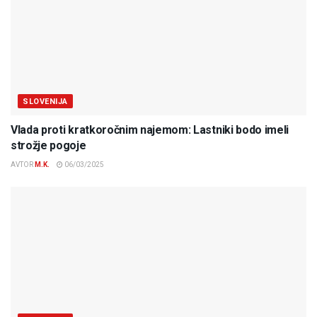
SLOVENIJA
Vlada proti kratkoročnim najemom: Lastniki bodo imeli
strožje pogoje
AVTOR
M.K.
06/03/2025