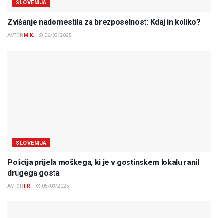
SLOVENIJA
Zvišanje nadomestila za brezposelnost: Kdaj in koliko?
AVTOR
M.K.
06/03/2025
SLOVENIJA
Policija prijela moškega, ki je v gostinskem lokalu ranil
drugega gosta
AVTOR
I.R.
05/03/2025