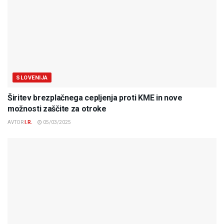
SLOVENIJA
Širitev brezplačnega cepljenja proti KME in nove
možnosti zaščite za otroke
AVTOR
I.R.
05/03/2025