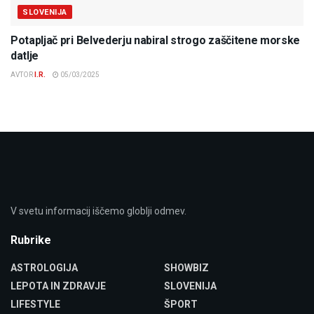
SLOVENIJA
Potapljač pri Belvederju nabiral strogo zaščitene morske
datlje
AVTOR
I.R.
05/03/2025
V svetu informacij iščemo globlji odmev.
Rubrike
ASTROLOGIJA
SHOWBIZ
LEPOTA IN ZDRAVJE
SLOVENIJA
LIFESTYLE
ŠPORT