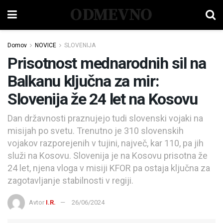
ODMEVNO
Domov
NOVICE
SLOVENIJA
Prisotnost mednarodnih sil na
Balkanu ključna za mir:
Slovenija že 24 let na Kosovu
Dan državnosti praznujejo tudi slovenski vojaki na
misijah po svetu. Trenutno je 310 slovenskih
vojakov razporejenih v tujini, največ, kar 110, pa jih
služi na Kosovu. Slovenija je na Kosovu prisotna že
24 let, njena vloga v misiji KFOR pa ostaja ključna za
zagotavljanje stabilnosti v regiji.
Avtor
I.R.
26/06/2024