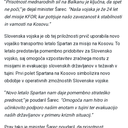
“
Prisotnost mednarodnih sil na Balkanu je ključna, da spet
ne poči,”
je dejal minister Šarec.
“Naša vojska je že 24 let
del misije KFOR, kar potrjuje našo zavezanost k stabilnosti
in varnosti na Kosovu.”
Slovenska vojska je ob tej priložnosti prvič uporabila novo
vojaško transportno letalo Spartan za misijo na Kosovu. To
letalo predstavlja pomembno pridobitev za Slovensko
vojsko, saj omogoča vzpostavitev zračnega mostu z
misijami in evakuacijo slovenskih državljanov v težavah v
tujini. Prvi polet Spartana na Kosovo simbolizira novo
obdobje v operativnih zmožnostih Slovenske vojske.
“
Novo letalo Spartan nam daje pomembno strateško
prednost,”
je poudaril Šarec.
“Omogoča nam hitro in
učinkovito podporo našim enotam v tujini ter evakuacijo
naših državljanov v primeru kriznih situacij.”
Prav tako je minister Šarec poudaril, da prisotnost