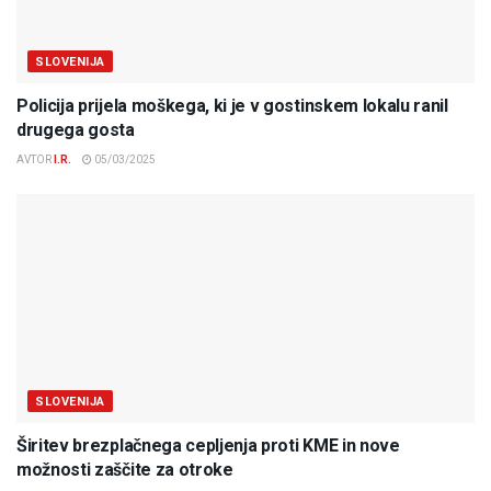
SLOVENIJA
Policija prijela moškega, ki je v gostinskem lokalu ranil
drugega gosta
AVTOR
I.R.
05/03/2025
SLOVENIJA
Širitev brezplačnega cepljenja proti KME in nove
možnosti zaščite za otroke