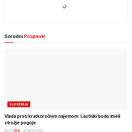
Sorodni
Prispevki
SLOVENIJA
Vlada proti kratkoročnim najemom: Lastniki bodo imeli
strožje pogoje
AVTOR
M.K.
06/03/2025