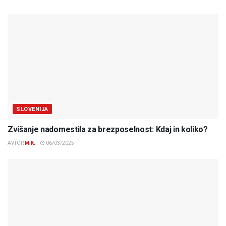
SLOVENIJA
Zvišanje nadomestila za brezposelnost: Kdaj in koliko?
AVTOR
M.K.
06/03/2025