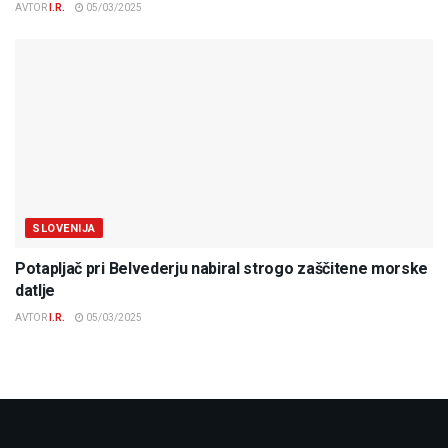
AVTOR
I.R.
05/03/2025
SLOVENIJA
Potapljač pri Belvederju nabiral strogo zaščitene morske
datlje
AVTOR
I.R.
05/03/2025