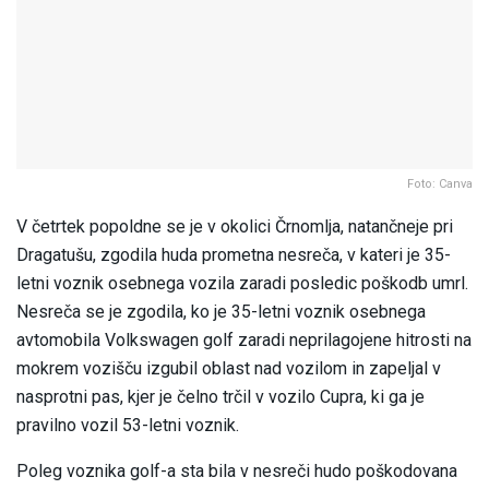
Foto: Canva
V četrtek popoldne se je v okolici Črnomlja, natančneje pri
Dragatušu, zgodila huda prometna nesreča, v kateri je 35-
letni voznik osebnega vozila zaradi posledic poškodb umrl.
Nesreča se je zgodila, ko je 35-letni voznik osebnega
avtomobila Volkswagen golf zaradi neprilagojene hitrosti na
mokrem vozišču izgubil oblast nad vozilom in zapeljal v
nasprotni pas, kjer je čelno trčil v vozilo Cupra, ki ga je
pravilno vozil 53-letni voznik.
Poleg voznika golf-a sta bila v nesreči hudo poškodovana