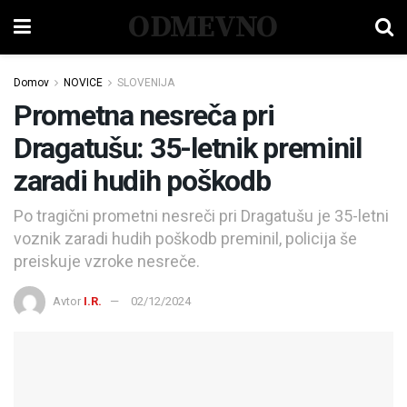
ODMEVNO
Domov
NOVICE
SLOVENIJA
Prometna nesreča pri
Dragatušu: 35-letnik preminil
zaradi hudih poškodb
Po tragični prometni nesreči pri Dragatušu je 35-letni
voznik zaradi hudih poškodb preminil, policija še
preiskuje vzroke nesreče.
Avtor
I.R.
02/12/2024