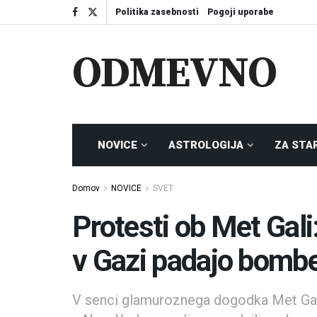
Politika zasebnosti
Pogoji uporabe
ODMEVNO
NOVICE
ASTROLOGIJA
ZA STA
Domov
NOVICE
SVET
Protesti ob Met Gali
v Gazi padajo bomb
V senci glamuroznega dogodka Met Gala