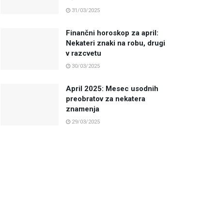
31/03/2025
Finančni horoskop za april:
Nekateri znaki na robu, drugi
v razcvetu
30/03/2025
April 2025: Mesec usodnih
preobratov za nekatera
znamenja
29/03/2025