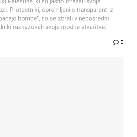
i Palestine, ki so jasno izražali svoje
i. Protestniki, opremljeni s transparenti z
padajo bombe", so se zbrali v neposredni
zdniki razkazovali svoje modne stvaritve.
0