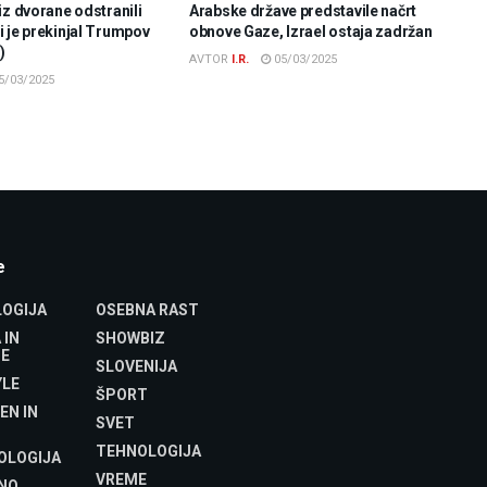
iz dvorane odstranili
Arabske države predstavile načrt
 je prekinjal Trumpov
obnove Gaze, Izrael ostaja zadržan
)
AVTOR
I.R.
05/03/2025
5/03/2025
e
OGIJA
OSEBNA RAST
 IN
SHOWBIZ
E
SLOVENIJA
YLE
ŠPORT
EN IN
SVET
TEHNOLOGIJA
OLOGIJA
VREME
NO