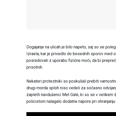
Dogajanje na ulicah je bilo napeto, saj so se pole
Izraela, kar je privedlo do besednih sporov med 
posredovati z uporabo fizične moči, da bi prepreč
prisotnih.
Nekateri protestniki so poskušali prebiti varnost
drugi morda sploh niso vedeli za sočasno odvijan
zapletli navdušenci Met Gale, ki so se v velikem št
policistom nalagalo dodatne napore pri ohranjanju 