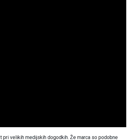
st pri velikih medijskih dogodkih. Že marca so podobne