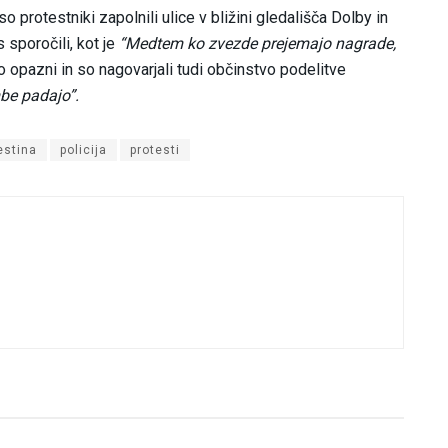
o protestniki zapolnili ulice v bližini gledališča Dolby in
 sporočili, kot je
“Medtem ko zvezde prejemajo nagrade,
o opazni in so nagovarjali tudi občinstvo podelitve
be padajo”.
estina
policija
protesti