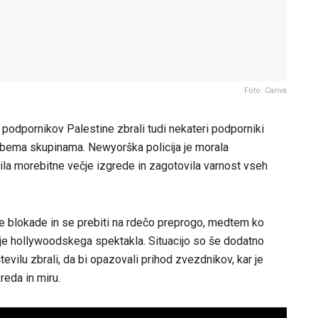
Foto: Canva
g podpornikov Palestine zbrali tudi nekateri podporniki
obema skupinama. Newyorška policija je morala
ila morebitne večje izgrede in zagotovila varnost vseh
ne blokade in se prebiti na rdečo preprogo, medtem ko
je hollywoodskega spektakla. Situacijo so še dodatno
evilu zbrali, da bi opazovali prihod zvezdnikov, kar je
reda in miru.