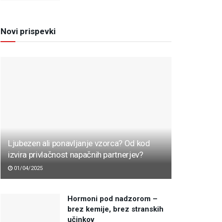
Novi prispevki
Ljubezen ali ponavljanje vzorca? Od kod
izvira privlačnost napačnih partnerjev?
01/04/2025
Hormoni pod nadzorom –
brez kemije, brez stranskih
učinkov