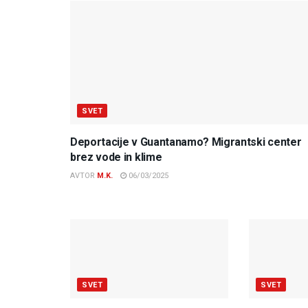
SVET
Deportacije v Guantanamo? Migrantski center
brez vode in klime
AVTOR
M.K.
06/03/2025
SVET
SVET