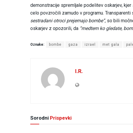
demonstracije spremljale podelitev oskarjev, kjer s
celo povzročili zamudo v programu. Transparenti s
sestradani otroci prejemajo bombe”
, so bili močn
oskarjev z opozorili, da
“medtem ko gledate, bom
Oznake:
bombe
gaza
izrael
met gala
pal
I.R.
Sorodni
Prispevki