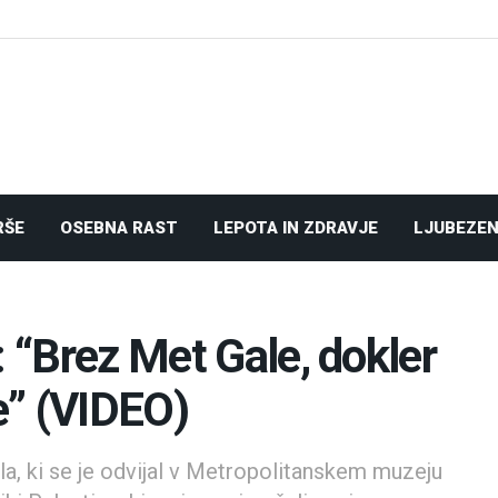
RŠE
OSEBNA RAST
LEPOTA IN ZDRAVJE
LJUBEZEN
: “Brez Met Gale, dokler
e” (VIDEO)
, ki se je odvijal v Metropolitanskem muzeju