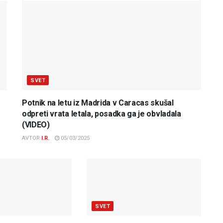
SVET
Potnik na letu iz Madrida v Caracas skušal
odpreti vrata letala, posadka ga je obvladala
(VIDEO)
AVTOR
I.R.
05/03/2025
SVET