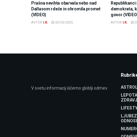
Prašna nevihta obarvala nebo nad
Republikanci 
Dallasom rdeče in ohromila promet
demokrata, ki
(VIDEO)
govor (VIDEO
AVTOR
I.R.
05/03/2025
AVTOR
I.R.
0
Rubrik
ASTROL
V svetu informacij iščemo globlji odmev.
LEPOTA
ZDRAVJ
LIFEST
LJUBEZ
ODNOSI
NUMER
ODMEV