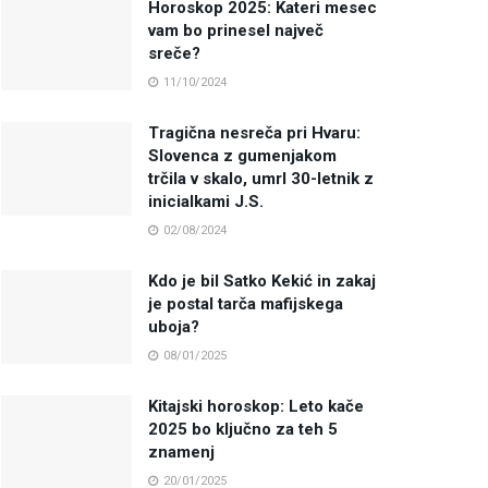
Horoskop 2025: Kateri mesec
vam bo prinesel največ
sreče?
11/10/2024
Tragična nesreča pri Hvaru:
Slovenca z gumenjakom
trčila v skalo, umrl 30-letnik z
inicialkami J.S.
02/08/2024
Kdo je bil Satko Kekić in zakaj
je postal tarča mafijskega
uboja?
08/01/2025
Kitajski horoskop: Leto kače
2025 bo ključno za teh 5
znamenj
20/01/2025