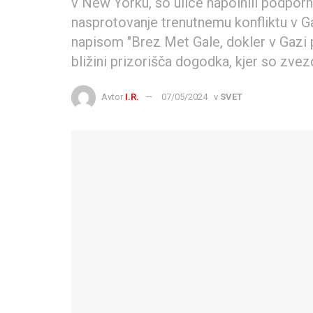
v New Yorku, so ulice napolnili podpornik
nasprotovanje trenutnemu konfliktu v Gaz
napisom "Brez Met Gale, dokler v Gazi 
bližini prizorišča dogodka, kjer so zve
Avtor
I.R.
07/05/2024
v
SVET