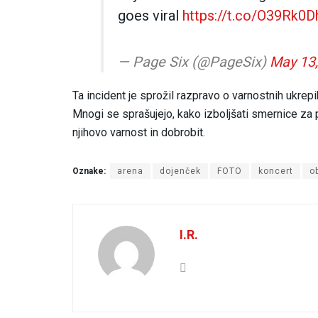
goes viral
https://t.co/O39Rk0D
— Page Six (@PageSix)
May 13
Ta incident je sprožil razpravo o varnostnih ukrep
Mnogi se sprašujejo, kako izboljšati smernice za p
njihovo varnost in dobrobit.
Oznake:
arena
dojenček
FOTO
koncert
o
I.R.