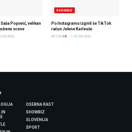
SHOWBIZ
e Saša Popović, velikan
Po Instagramu izginil še TikTok
asbene scene
račun Jelene Karleuše
/03/2025
AVTOR
I.R.
01/03/2025
e
OGIJA
OSEBNA RAST
 IN
SHOWBIZ
E
SLOVENIJA
YLE
ŠPORT
EN IN