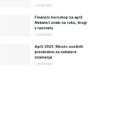
31/03/2025
Finančni horoskop za april:
Nekateri znaki na robu, drugi
v razcvetu
30/03/2025
April 2025: Mesec usodnih
preobratov za nekatera
znamenja
29/03/2025