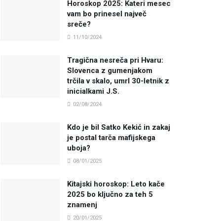
Horoskop 2025: Kateri mesec
vam bo prinesel največ
sreče?
11/10/2024
Tragična nesreča pri Hvaru:
Slovenca z gumenjakom
trčila v skalo, umrl 30-letnik z
inicialkami J.S.
02/08/2024
Kdo je bil Satko Kekić in zakaj
je postal tarča mafijskega
uboja?
08/01/2025
Kitajski horoskop: Leto kače
2025 bo ključno za teh 5
znamenj
20/01/2025