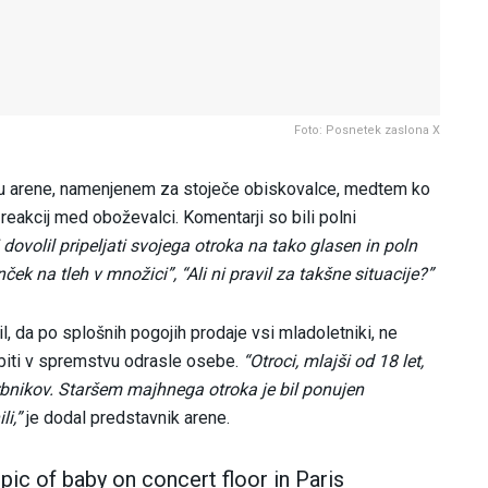
Foto: Posnetek zaslona X
 delu arene, namenjenem za stoječe obiskovalce, medtem ko
h reakcij med oboževalci. Komentarji so bili polni
i dovolil pripeljati svojega otroka na tako glasen in poln
ek na tleh v množici”, “Ali ni pravil za takšne situacije?”
 da po splošnih pogojih prodaje vsi mladoletniki, ne
 biti v spremstvu odrasle osebe.
“Otroci, mlajši od 18 let,
bnikov. Staršem majhnega otroka je bil ponujen
li,”
je dodal predstavnik arene.
pic of baby on concert floor in Paris