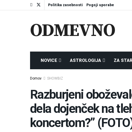
Politika zasebnosti
Pogoji uporabe
ODMEVNO
NOVICE
ASTROLOGIJA
ZA STA
Domov
SHOWBIZ
Razburjeni oboževalc
dela dojenček na tl
koncertom?” (FOTO