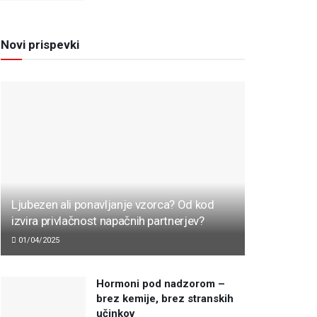
Novi prispevki
Ljubezen ali ponavljanje vzorca? Od kod
izvira privlačnost napačnih partnerjev?
01/04/2025
Hormoni pod nadzorom –
brez kemije, brez stranskih
učinkov