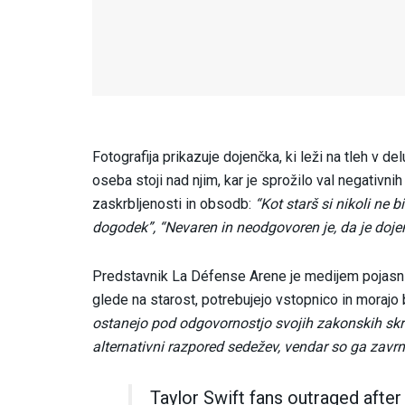
Fotografija prikazuje dojenčka, ki leži na tleh v
oseba stoji nad njim, kar je sprožilo val negativni
zaskrbljenosti in obsodb:
“Kot starš si nikoli ne b
dogodek”, “Nevaren in neodgovoren je, da je dojenč
Predstavnik La Défense Arene je medijem pojasnil,
glede na starost, potrebujejo vstopnico in morajo
ostanejo pod odgovornostjo svojih zakonskih skr
alternativni razpored sedežev, vendar so ga zavrni
Taylor Swift fans outraged after 