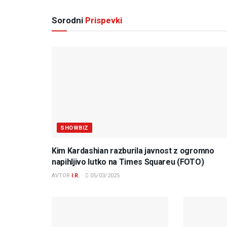
Sorodni
Prispevki
SHOWBIZ
Kim Kardashian razburila javnost z ogromno
napihljivo lutko na Times Squareu (FOTO)
AVTOR
I.R.
05/03/2025