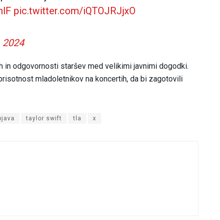
hlF
pic.twitter.com/iQTOJRJjxO
, 2024
ih in odgovornosti staršev med velikimi javnimi dogodki.
risotnost mladoletnikov na koncertih, da bi zagotovili
bjava
taylor swift
tla
x