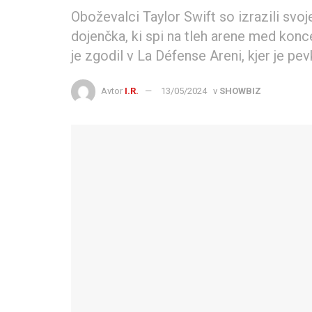
Oboževalci Taylor Swift so izrazili svoj
dojenčka, ki spi na tleh arene med konce
je zgodil v La Défense Areni, kjer je pev
Avtor
I.R.
13/05/2024
v
SHOWBIZ