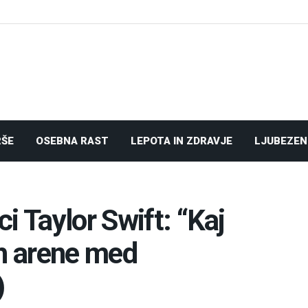
RŠE
OSEBNA RAST
LEPOTA IN ZDRAVJE
LJUBEZEN
i Taylor Swift: “Kaj
eh arene med
)