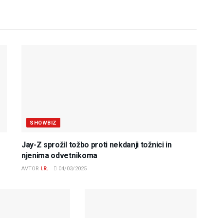
SHOWBIZ
Jay-Z sprožil tožbo proti nekdanji tožnici in
njenima odvetnikoma
AVTOR
I.R.
04/03/2025