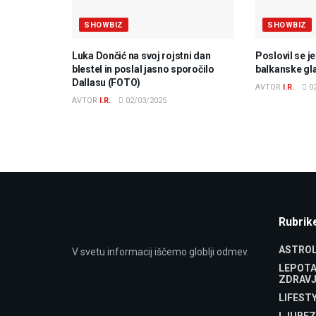
SHOWBIZ
SHOWBIZ
Luka Dončić na svoj rojstni dan
Poslovil se j
blestel in poslal jasno sporočilo
balkanske gl
Dallasu (FOTO)
AVTOR
I.R.
02
AVTOR
I.R.
02/03/2025
Rubrik
ASTROL
V svetu informacij iščemo globlji odmev.
LEPOTA
ZDRAVJ
LIFEST
LJUBEZ