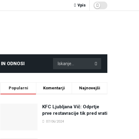
Vpis
 IN ODNOSI
Popularni
Komentarji
Najnovejši
KFC Ljubljana Vič: Odprtje
prve restavracije tik pred vrati
07/06/2024