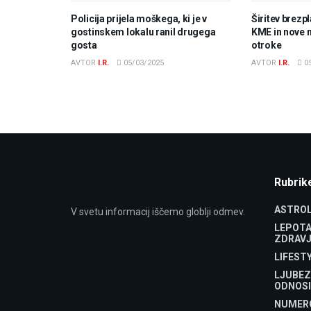
Policija prijela moškega, ki je v
Širitev brezp
gostinskem lokalu ranil drugega
KME in nove 
gosta
otroke
AVTOR
I.R.
05/03/2025
AVTOR
I.R.
05
Rubrik
ASTROL
V svetu informacij iščemo globlji odmev.
LEPOTA
ZDRAVJ
LIFEST
LJUBEZ
ODNOSI
NUMER