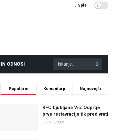
Vpis
 IN ODNOSI
Popularni
Komentarji
Najnovejši
KFC Ljubljana Vič: Odprtje
prve restavracije tik pred vrati
07/06/2024