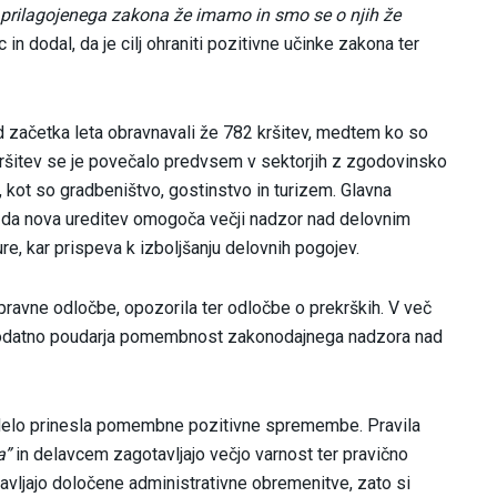
c prilagojenega zakona že imamo in smo se o njih že
in dodal, da je cilj ohraniti pozitivne učinke zakona ter
d začetka leta obravnavali že 782 kršitev, medtem ko so
 kršitev se je povečalo predvsem v sektorjih z zgodovinsko
kot so gradbeništvo, gostinstvo in turizem. Glavna
e, da nova ureditev omogoča večji nadzor nad delovnim
e, kar prispeva k izboljšanju delovnih pogojev.
pravne odločbe, opozorila ter odločbe o prekrških. V več
r dodatno poudarja pomembnost zakonodajnega nadzora nad
 delo prinesla pomembne pozitivne spremembe. Pravila
a”
in delavcem zagotavljajo večjo varnost ter pravično
tavljajo določene administrativne obremenitve, zato si