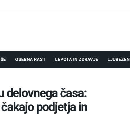
RŠE
OSEBNA RAST
LEPOTA IN ZDRAVJE
LJUBEZEN
u delovnega časa:
akajo podjetja in