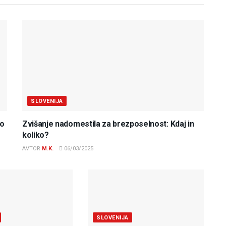
SLOVENIJA
do
Zvišanje nadomestila za brezposelnost: Kdaj in
koliko?
AVTOR
M.K.
06/03/2025
SLOVENIJA