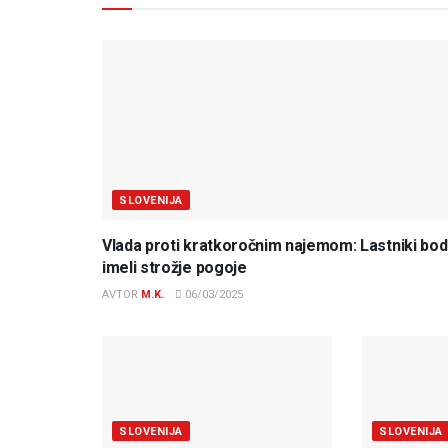
SLOVENIJA
Vlada proti kratkoročnim najemom: Lastniki bo
imeli strožje pogoje
AVTOR
M.K.
06/03/2025
SLOVENIJA
SLOVENIJA