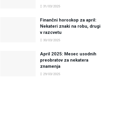
31/03/2025
Finančni horoskop za april:
Nekateri znaki na robu, drugi
v razcvetu
30/03/2025
April 2025: Mesec usodnih
preobratov za nekatera
znamenja
29/03/2025