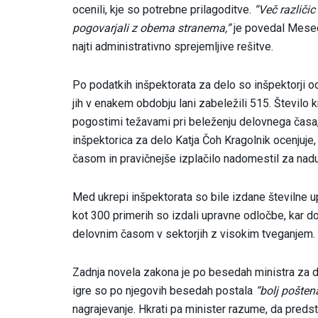
ocenili, kje so potrebne prilagoditve.
“Več različi
pogovarjali z obema stranema,”
je povedal Mesec 
najti administrativno sprejemljive rešitve.
Po podatkih inšpektorata za delo so inšpektorji o
jih v enakem obdobju lani zabeležili 515. Število
pogostimi težavami pri beleženju delovnega časa, 
inšpektorica za delo Katja Čoh Kragolnik ocenjuj
časom in pravičnejše izplačilo nadomestil za nadur
Med ukrepi inšpektorata so bile izdane številne u
kot 300 primerih so izdali upravne odločbe, ka
delovnim časom v sektorjih z visokim tveganjem.
Zadnja novela zakona je po besedah ministra za
igre so po njegovih besedah postala
“bolj pošten
nagrajevanje. Hkrati pa minister razume, da preds