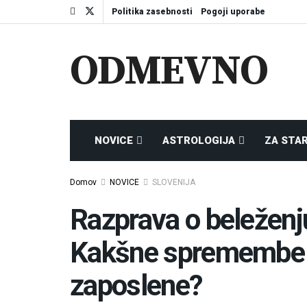
Politika zasebnosti
Pogoji uporabe
ODMEVNO
NOVICE
ASTROLOGIJA
ZA STA
Domov
NOVICE
SLOVENIJA
Razprava o beleženj
Kakšne spremembe č
zaposlene?