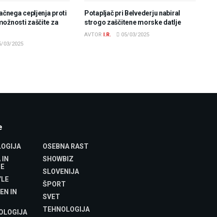
lačnega cepljenja proti
Potapljač pri Belvederju nabiral
možnosti zaščite za
strogo zaščitene morske datlje
AVTOR
I.R.
05/03/2025
/03/2025
e
OGIJA
OSEBNA RAST
 IN
SHOWBIZ
E
SLOVENIJA
YLE
ŠPORT
EN IN
SVET
TEHNOLOGIJA
OLOGIJA