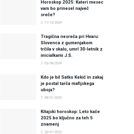
Horoskop 2025: Kateri mesec
vam bo prinesel največ
sreče?
11/10/2024
Tragična nesreča pri Hvaru:
Slovenca z gumenjakom
trčila v skalo, umrl 30-letnik z
inicialkami J.S.
02/08/2024
Kdo je bil Satko Kekić in zakaj
je postal tarča mafijskega
uboja?
08/01/2025
Kitajski horoskop: Leto kače
2025 bo ključno za teh 5
znamenj
20/01/2025