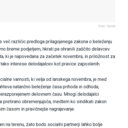
Foto: Canva
že več različic predloga prilagojenega zakona o beleženju
vno breme podjetjem, hkrati pa ohranili zaščito delavcev.
, ki je napovedana za začetek novembra, in priložnost za
ti tako interese delodajalcev kot pravice zaposlenih.
ialne varnosti, ki velja od lanskega novembra, je med
zahteva natančno beleženje časa prihoda in odhoda,
rerazporejenem delovnem času. Mnogi delodajalci
ja pretirano obremenjujoča, medtem ko sindikati zakon
nim časom in pravičnejše nagrajevanje.
 na terenu, zato bodo socialni partnerji lahko bolje