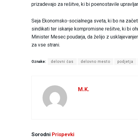
prizadevajo za rešitve, ki bi poenostavile upravlj
Seja Ekonomsko-socialnega sveta, ki bo na začetk
sindikati ter iskanje kompromisne rešitve, ki bi o
Minister Mesec poudarja, da želijo z usklajevanjem
za vse strani.
Oznake:
delovni čas
delovno mesto
podjetja
M.K.
Sorodni
Prispevki