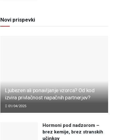
Novi prispevki
Ljubezen ali ponavljanje vzorca? Od kod
izvira privlačnost napačnih partnerjev?
01/04/2025
Hormoni pod nadzorom –
brez kemije, brez stranskih
učinkov