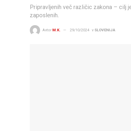
Pripravljenih več različic zakona – cilj j
zaposlenih.
Avtor
M.K.
29/10/2024
v
SLOVENIJA