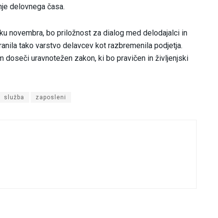
anje delovnega časa.
u novembra, bo priložnost za dialog med delodajalci in
hranila tako varstvo delavcev kot razbremenila podjetja.
 doseči uravnotežen zakon, ki bo pravičen in življenjski
služba
zaposleni