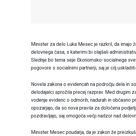
Minister za delo Luka Mesec je razkril, da imajo 
delovnega časa, s katerimi bi olajšali administrati
Slednje bo tema seje Ekonomsko-socialnega sveta
pogovore s socialnimi partnerji, saj je cilj uskladi
Novela zakona o evidencah na področju dela in soc
delodajalci sprožila precej razprav. Med drugim 
vodenje evidenc o odmorih, nadurah in občasno p
opozarjajo, da so nova pravila za določena podjet
pozdravljajo, saj omogoča večji nadzor nad delov
Minister Mesec poudarja, da je zakon že preizkušen