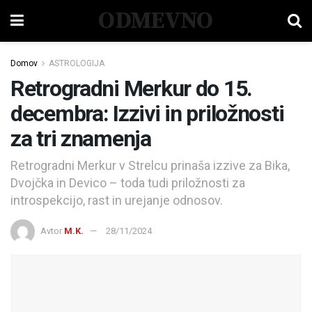
ODMEVNO
Domov
ASTROLOGIJA
Retrogradni Merkur do 15.
decembra: Izzivi in priložnosti
za tri znamenja
Retrogradni Merkur v Strelcu prinaša izzive za Bika,
Dvojčka in Devico – toda tudi priložnosti za
introspekcijo, rast in urejanje odnosov.
Avtor
M.K.
28/11/2024