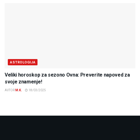
ASTROLOGIJA
Veliki horoskop za sezono Ovna: Preverite napoved za
svoje znamenje!
AVTOR
M.K.
18/03/2025