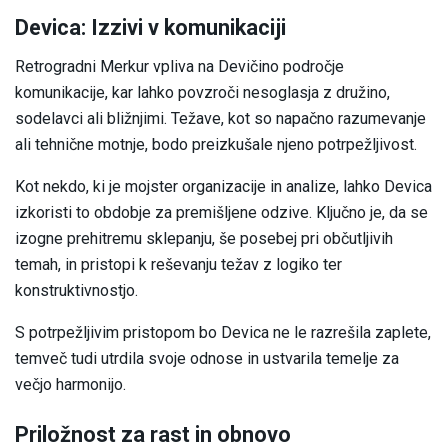
Devica: Izzivi v komunikaciji
Retrogradni Merkur vpliva na Devičino področje
komunikacije, kar lahko povzroči nesoglasja z družino,
sodelavci ali bližnjimi. Težave, kot so napačno razumevanje
ali tehnične motnje, bodo preizkušale njeno potrpežljivost.
Kot nekdo, ki je mojster organizacije in analize, lahko Devica
izkoristi to obdobje za premišljene odzive. Ključno je, da se
izogne prehitremu sklepanju, še posebej pri občutljivih
temah, in pristopi k reševanju težav z logiko ter
konstruktivnostjo.
S potrpežljivim pristopom bo Devica ne le razrešila zaplete,
temveč tudi utrdila svoje odnose in ustvarila temelje za
večjo harmonijo.
Priložnost za rast in obnovo