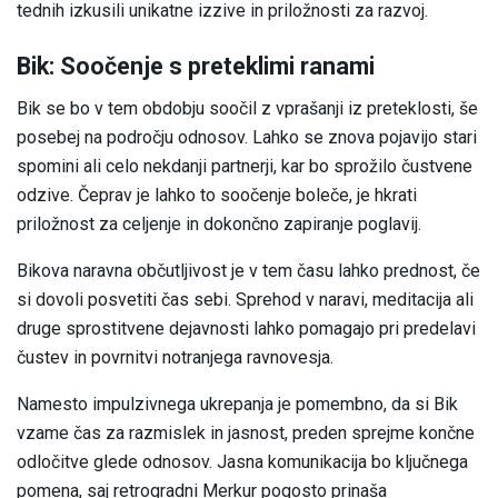
tednih izkusili unikatne izzive in priložnosti za razvoj.
Bik: Soočenje s preteklimi ranami
Bik se bo v tem obdobju soočil z vprašanji iz preteklosti, še
posebej na področju odnosov. Lahko se znova pojavijo stari
spomini ali celo nekdanji partnerji, kar bo sprožilo čustvene
odzive. Čeprav je lahko to soočenje boleče, je hkrati
priložnost za celjenje in dokončno zapiranje poglavij.
Bikova naravna občutljivost je v tem času lahko prednost, če
si dovoli posvetiti čas sebi. Sprehod v naravi, meditacija ali
druge sprostitvene dejavnosti lahko pomagajo pri predelavi
čustev in povrnitvi notranjega ravnovesja.
Namesto impulzivnega ukrepanja je pomembno, da si Bik
vzame čas za razmislek in jasnost, preden sprejme končne
odločitve glede odnosov. Jasna komunikacija bo ključnega
pomena, saj retrogradni Merkur pogosto prinaša