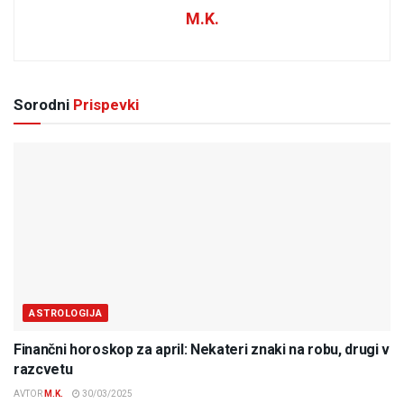
M.K.
Sorodni
Prispevki
ASTROLOGIJA
Finančni horoskop za april: Nekateri znaki na robu, drugi v
razcvetu
AVTOR
M.K.
30/03/2025