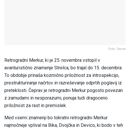
Foto: Canva
Retrogradni Merkur, ki je 25. novembra vstopil v
avanturistično znamenje Strelca, bo trajal do 15. decembra.
To obdobje prinaša kozmično priložnost za introspekcijo,
prestrukturiranje načrtov in razreševanje odprtih poglavij iz
preteklosti. Čeprav je retrogradni Merkur pogosto povezan
z zamudami in nesporazumi, ponuja tudi dragoceno
priložnost za rast in premislek.
Med vsemi znamenji bo tokratni retrogradni Merkur
najmočneje vplival na Bika, Dvojčka in Devico, ki bodo v teh