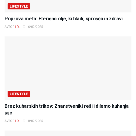
LIFESTYLE
Poprova meta: Eterično olje, ki hladi, sprošča in zdravi
AVTOR
I.R.
16/02/2025
LIFESTYLE
Brez kuharskih trikov: Znanstveniki rešili dilemo kuhanja
jajc
AVTOR
I.R.
10/02/2025