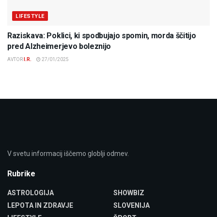
LIFESTYLE
Raziskava: Poklici, ki spodbujajo spomin, morda ščitijo
pred Alzheimerjevo boleznijo
AVTOR
I.R.
27/01/2025
V svetu informacij iščemo globlji odmev.
Rubrike
ASTROLOGIJA
SHOWBIZ
LEPOTA IN ZDRAVJE
SLOVENIJA