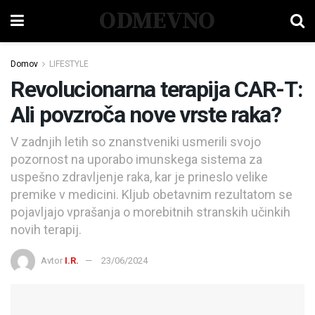
ODMEVNO
Domov
LIFESTYLE
Revolucionarna terapija CAR-T:
Ali povzroča nove vrste raka?
V zadnjih letih so znanstveniki usmerili svojo
pozornost na uporabo imunskega sistema za
uspešno zdravljenje raka, kar je prineslo velike
premike v medicini. Kljub obetavnim rezultatom se
pojavljajo vprašanja o morebitnih stranskih učinkih
novih terapij.
Avtor
I.R.
23/06/2024