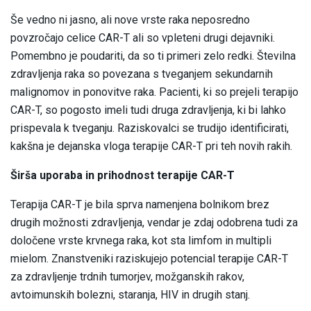
Še vedno ni jasno, ali nove vrste raka neposredno
povzročajo celice CAR-T ali so vpleteni drugi dejavniki.
Pomembno je poudariti, da so ti primeri zelo redki. Številna
zdravljenja raka so povezana s tveganjem sekundarnih
malignomov in ponovitve raka. Pacienti, ki so prejeli terapijo
CAR-T, so pogosto imeli tudi druga zdravljenja, ki bi lahko
prispevala k tveganju. Raziskovalci se trudijo identificirati,
kakšna je dejanska vloga terapije CAR-T pri teh novih rakih.
Širša uporaba in prihodnost terapije CAR-T
Terapija CAR-T je bila sprva namenjena bolnikom brez
drugih možnosti zdravljenja, vendar je zdaj odobrena tudi za
določene vrste krvnega raka, kot sta limfom in multipli
mielom. Znanstveniki raziskujejo potencial terapije CAR-T
za zdravljenje trdnih tumorjev, možganskih rakov,
avtoimunskih bolezni, staranja, HIV in drugih stanj.