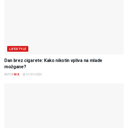
LIFESTYLE
Dan brez cigarete: Kako nikotin vpliva na mlade
možgane?
AVTOR
M.K.
31/01/2025