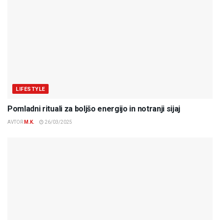
LIFESTYLE
Pomladni rituali za boljšo energijo in notranji sijaj
AVTOR
M.K.
26/03/2025