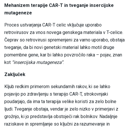
Mehanizem terapije CAR-T in tveganje insercijske
mutageneze
Proces ustvarjanja CAR-T celic vključuje uporabo
retrovirusov za vnos novega genskega materiala v T-celice.
Čeprav so retrovirusi spremenjeni za varno uporabo, obstaja
tveganje, da bi novi genetski material lahko motil druge
pomembne gene, kar bi lahko povzročilo raka – pojav, znan
kot
“insercijska mutageneza”
.
Zaključek
Kljub redkim primerom sekundarnih rakov, ki se lahko
pojavijo po zdravljenju s terapijo CAR-T, strokovnjaki
poudarjajo, da ima ta terapija velike koristi za zelo bolne
ljudi. Tveganje obstaja, vendar je zelo nizko v primerjavi z
grožnjo, ki jo predstavlja obstoječi rak bolnikov. Nadaljnje
raziskave in spremljanje so ključni za razumevanje in