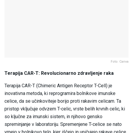
Foto: Canva
Terapija CAR-T: Revolucionarno zdravljenje raka
Terapija CAR-T (Chimeric Antigen Receptor T-Cell) je
inovativna metoda, ki reprogramira bolnikove imunske
celice, da se učinkoviteje borijo proti rakavim celicam. Ta
pristop vključuje odvzem T-celic, vrste belih krvnih celic, ki
so ključne za imunski sistem, in njihovo gensko
spreminjanje v laboratoriju. Spremenjene T-celice se nato
vrnejo v bolnikovo telo, kjer iščejo in uničujejo rakave celice.