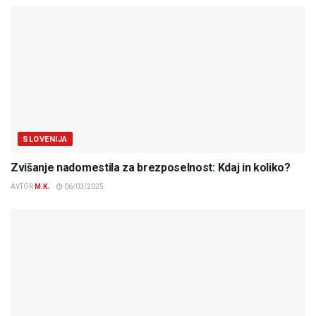
SLOVENIJA
Zvišanje nadomestila za brezposelnost: Kdaj in koliko?
AVTOR
M.K.
06/03/2025