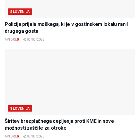
SLOVENIJA
Policija prijela moškega, ki je v gostinskem lokalu ranil
drugega gosta
AVTOR
I.R.
05/03/2025
SLOVENIJA
Širitev brezplačnega cepljenja proti KME in nove
možnosti zaščite za otroke
AVTOR
I.R.
05/03/2025