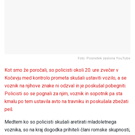
Foto: Posnetek zaslona YouTube
Kot smo že poročali, so policisti okoli 20. ure zvečer v
Kočevju med kontrolo prometa skušali ustaviti vozilo, a se
voznik na njihove znake ni odzval in je poskušal pobegniti.
Policisti so se pognali za njim, voznik in sopotnik pa sta
kmalu po tem ustavila avto na travniku in poskušala zbežati
peš.
Medtem ko so policisti skušali aretirati mladoletnega
voznika, so na kraj dogodka prihiteli člani romske skupnosti,