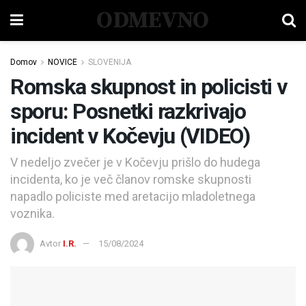
ODMEVNO
Domov
NOVICE
SLOVENIJA
Romska skupnost in policisti v
sporu: Posnetki razkrivajo
incident v Kočevju (VIDEO)
V nedeljo zvečer je v Kočevju prišlo do hudega
incidenta, ko je več članov romske skupnosti
napadlo policiste med aretacijo mladoletnega
voznika.
Avtor
I.R.
15/08/2024