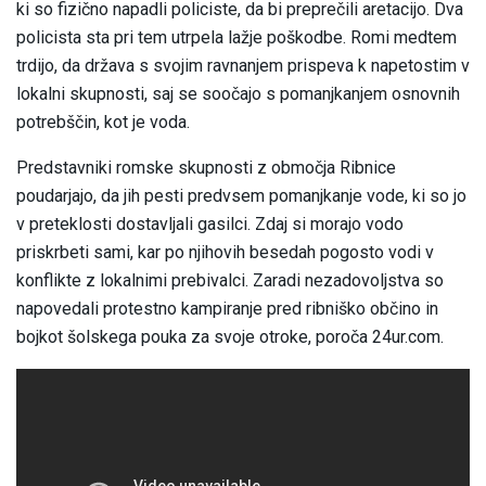
ki so fizično napadli policiste, da bi preprečili aretacijo. Dva
policista sta pri tem utrpela lažje poškodbe. Romi medtem
trdijo, da država s svojim ravnanjem prispeva k napetostim v
lokalni skupnosti, saj se soočajo s pomanjkanjem osnovnih
potrebščin, kot je voda.
Predstavniki romske skupnosti z območja Ribnice
poudarjajo, da jih pesti predvsem pomanjkanje vode, ki so jo
v preteklosti dostavljali gasilci. Zdaj si morajo vodo
priskrbeti sami, kar po njihovih besedah pogosto vodi v
konflikte z lokalnimi prebivalci. Zaradi nezadovoljstva so
napovedali protestno kampiranje pred ribniško občino in
bojkot šolskega pouka za svoje otroke, poroča 24ur.com.