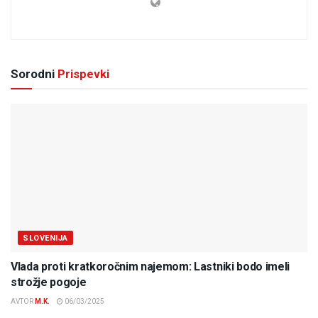
Sorodni
Prispevki
SLOVENIJA
Vlada proti kratkoročnim najemom: Lastniki bodo imeli
strožje pogoje
AVTOR
M.K.
06/03/2025