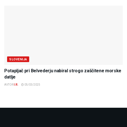
SLOVENIJA
Potapljač pri Belvederju nabiral strogo zaščitene morske
datlje
AVTOR
I.R.
05/03/2025