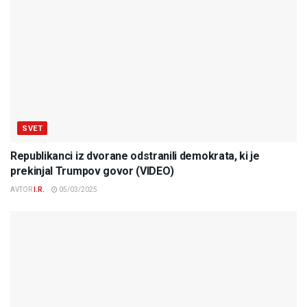
SVET
Republikanci iz dvorane odstranili demokrata, ki je
prekinjal Trumpov govor (VIDEO)
AVTOR
I.R.
05/03/2025