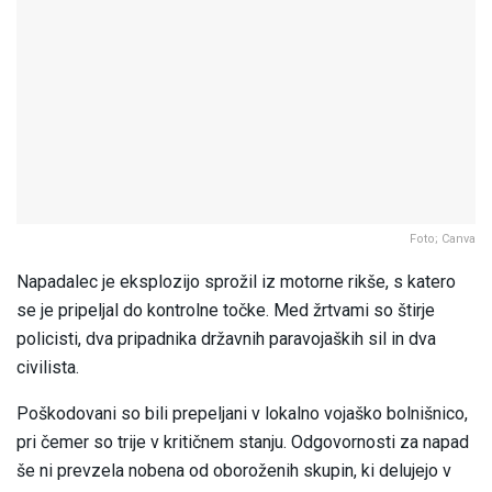
Foto; Canva
Napadalec je eksplozijo sprožil iz motorne rikše, s katero
se je pripeljal do kontrolne točke. Med žrtvami so štirje
policisti, dva pripadnika državnih paravojaških sil in dva
civilista.
Poškodovani so bili prepeljani v lokalno vojaško bolnišnico,
pri čemer so trije v kritičnem stanju. Odgovornosti za napad
še ni prevzela nobena od oboroženih skupin, ki delujejo v