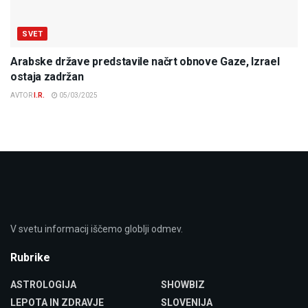
SVET
Arabske države predstavile načrt obnove Gaze, Izrael
ostaja zadržan
AVTOR
I.R.
05/03/2025
V svetu informacij iščemo globlji odmev.
Rubrike
ASTROLOGIJA
SHOWBIZ
LEPOTA IN ZDRAVJE
SLOVENIJA