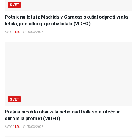
SVET
Potnik na letu iz Madrida v Caracas skušal odpreti vrata
letala, posadka ga je obvladala (VIDEO)
AVTOR
I.R.
05/03/2025
SVET
Prašna nevihta obarvala nebo nad Dallasom rdeče in
ohromila promet (VIDEO)
AVTOR
I.R.
05/03/2025