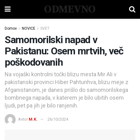
ODMEVNO
Domov
NOVICE
SVET
Samomorilski napad v
Pakistanu: Osem mrtvih, več
poškodovanih
Na vojaški kontrolni točki blizu mesta Mir Ali v
pakistanski provinci Hiber Pahtunhva, blizu meje z
Afganistanom, je danes prišlo do samomorilskega
bombnega napada, v katerem je bilo ubitih osem
ljudi, pet pa jih je bilo ranjenih.
Avtor
M.K.
26/10/2024