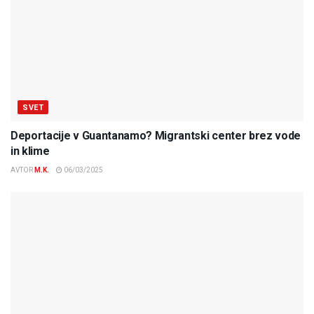
SVET
Deportacije v Guantanamo? Migrantski center brez vode
in klime
AVTOR
M.K.
06/03/2025