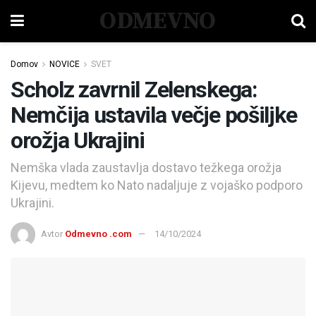
ODMEVNO
Domov
NOVICE
SVET
Scholz zavrnil Zelenskega:
Nemčija ustavila večje pošiljke
orožja Ukrajini
Nemška vlada zaustavlja dostavo težkega orožja
Kijevu, medtem ko Nato nadaljuje z vojaško podporo
Ukrajini.
Avtor
Odmevno .com
14/10/2024