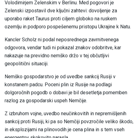
Volodimirjem Zelenskim v Berlinu. Med pogovori je
Zelenski izpostavil dve ključni zahtevi: dovoljenje za
uporabo raket Taurus proti ciljem globoko na ruskem
ozemlju in podporo pospešenemu pristopu Ukrajine k Natu.
Kancler Scholz ni podal neposrednega zavrnitvenega
odgovora, vendar tudi ni pokazal znakov odobritve, kar
nakazuje na previdno nemško držo v tej občutljivi
geopolitični situaciji.
Nemško gospodarstvo je od uvedbe sankcij Rusiji v
konstanem padcu. Poceni plin iz Rusije na podlagi
dolgoročnih pogodb o dobavi je bil desetletja pomemben
razlog za gospodarski uspeh Nemčije.
Z izbruhom vojne, uvedbo neučinkovitih in nepremišljenih
sankcij proti Rusiji, ki pa so Nemčiji povzročile veliko škodo,
in eksplozijami na plinovodih je cena plina in s tem vseh
energentov skokovito narasla.