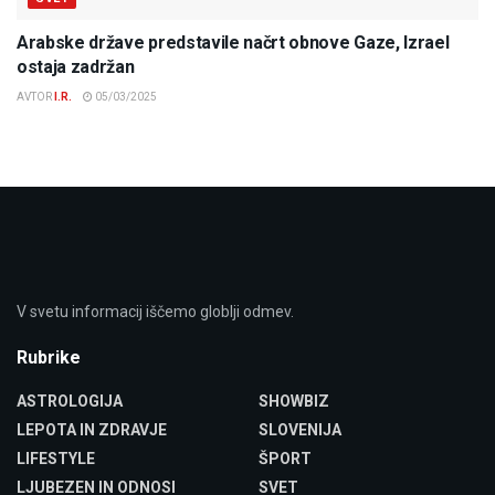
Arabske države predstavile načrt obnove Gaze, Izrael
ostaja zadržan
AVTOR
I.R.
05/03/2025
V svetu informacij iščemo globlji odmev.
Rubrike
ASTROLOGIJA
SHOWBIZ
LEPOTA IN ZDRAVJE
SLOVENIJA
LIFESTYLE
ŠPORT
LJUBEZEN IN ODNOSI
SVET