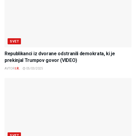
SVET
Republikanci iz dvorane odstranili demokrata, ki je
prekinjal Trumpov govor (VIDEO)
AVTOR
I.R.
05/03/2025
SVET