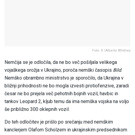
Foto: X /Alberto Whitney
Nemčija se je odločila, da ne bo več pošiljala velikega
vojaškega orožja v Ukrajino, poroča nemški časopis
Bild
.
Nemško obrambno ministrstvo je sporočilo, da Ukrajina v
bližnji prihodnosti ne bo mogla izvesti protiofenzive, zaradi
česar ne bo prejela več pehotnih bojnih vozil, havbic in
tankov Leopard 2, kljub temu da ima nemška vojska na voljo
še približno 300 oklepnih vozil.
Do teh odločitev je prišlo po srečanju med nemškim
kanclerjem Olafom Scholzem in ukrajinskim predsednikom