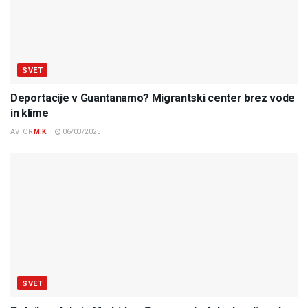
SVET
Deportacije v Guantanamo? Migrantski center brez vode
in klime
AVTOR
M.K.
06/03/2025
SVET