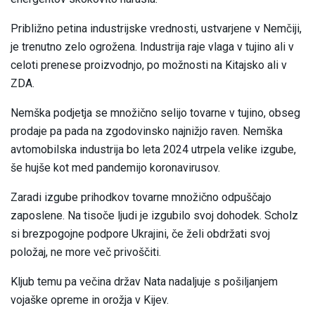
Približno petina industrijske vrednosti, ustvarjene v Nemčiji,
je trenutno zelo ogrožena. Industrija raje vlaga v tujino ali v
celoti prenese proizvodnjo, po možnosti na Kitajsko ali v
ZDA.
Nemška podjetja se množično selijo tovarne v tujino, obseg
prodaje pa pada na zgodovinsko najnižjo raven. Nemška
avtomobilska industrija bo leta 2024 utrpela velike izgube,
še hujše kot med pandemijo koronavirusov.
Zaradi izgube prihodkov tovarne množično odpuščajo
zaposlene. Na tisoče ljudi je izgubilo svoj dohodek. Scholz
si brezpogojne podpore Ukrajini, če želi obdržati svoj
položaj, ne more več privoščiti.
Kljub temu pa večina držav Nata nadaljuje s pošiljanjem
vojaške opreme in orožja v Kijev.