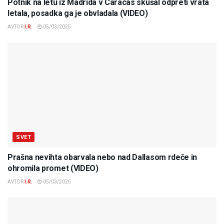
Potnik na letu iz Madrida v Caracas skušal odpreti vrata
letala, posadka ga je obvladala (VIDEO)
AVTOR
I.R.
05/03/2025
SVET
Prašna nevihta obarvala nebo nad Dallasom rdeče in
ohromila promet (VIDEO)
AVTOR
I.R.
05/03/2025