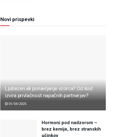
Novi prispevki
Ljubezen ali ponavljanje vzorca? Od kod
izvira privlačnost napačnih partnerjev?
01/04/2025
Hormoni pod nadzorom –
brez kemije, brez stranskih
učinkov