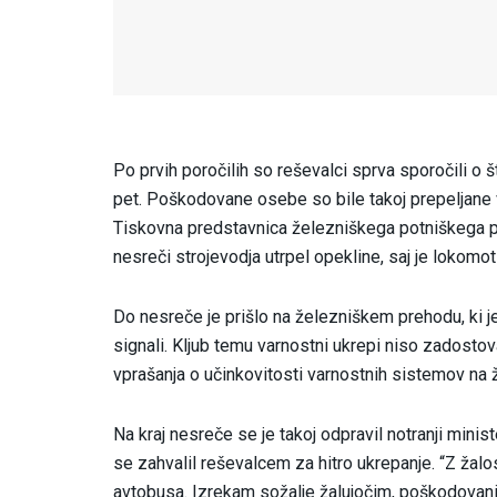
Po prvih poročilih so reševalci sprva sporočili o š
pet. Poškodovane osebe so bile takoj prepeljane v
Tiskovna predstavnica železniškega potniškega pre
nesreči strojevodja utrpel opekline, saj je lokomot
Do nesreče je prišlo na železniškem prehodu, ki j
signali. Kljub temu varnostni ukrepi niso zadostov
vprašanja o učinkovitosti varnostnih sistemov na 
Na kraj nesreče se je takoj odpravil notranji minist
se zahvalil reševalcem za hitro ukrepanje. “Z žalo
avtobusa. Izrekam sožalje žalujočim, poškodovanim