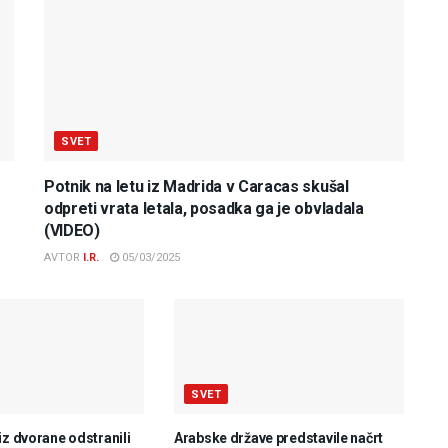
SVET
Potnik na letu iz Madrida v Caracas skušal
odpreti vrata letala, posadka ga je obvladala
(VIDEO)
AVTOR
I.R.
05/03/2025
SVET
iz dvorane odstranili
Arabske države predstavile načrt