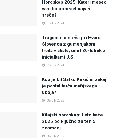
Horoskop 2025: Kateri mesec
vam bo prinesel največ
sreče?
11/10/2024
Tragična nesreča pri Hvaru:
Slovenca z gumenjakom
trčila v skalo, umrl 30-letnik z
inicialkami J.S.
02/08/2024
Kdo je bil Satko Kekić in zakaj
je postal tarča mafijskega
uboja?
08/01/2025
Kitajski horoskop: Leto kače
2025 bo ključno za teh 5
znamenj
20/01/2025