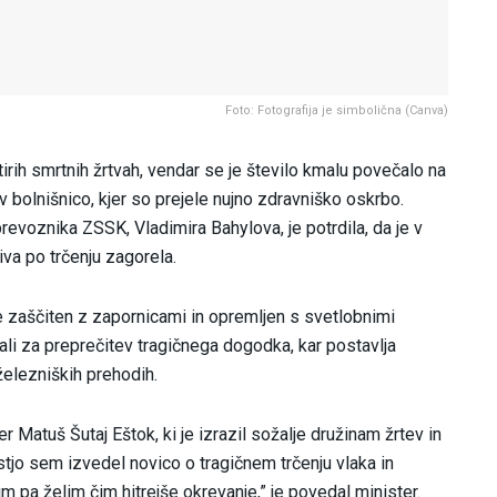
Foto: Fotografija je simbolična (Canva)
tirih smrtnih žrtvah, vendar se je število kmalu povečalo na
 bolnišnico, kjer so prejele nujno zdravniško oskrbo.
voznika ZSSK, Vladimira Bahylova, je potrdila, da je v
iva po trčenju zagorela.
e zaščiten z zapornicami in opremljen s svetlobnimi
ali za preprečitev tragičnega dogodka, kar postavlja
železniških prehodih.
er Matuš Šutaj Eštok, ki je izrazil sožalje družinam žrtev in
stjo sem izvedel novico o tragičnem trčenju vlaka in
 pa želim čim hitrejše okrevanje,” je povedal minister.