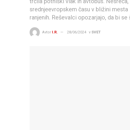
trčila potniški vlak in avtobus. Nesreča, 
srednjeevropskem času v bližini mesta N
ranjenih. Reševalci opozarjajo, da bi se
Avtor
I.R.
28/06/2024
v
SVET