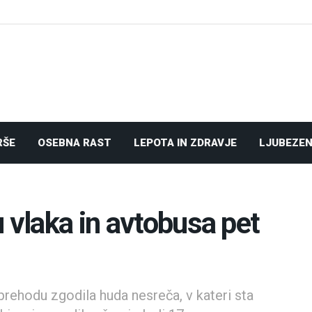
RŠE
OSEBNA RAST
LEPOTA IN ZDRAVJE
LJUBEZEN
 vlaka in avtobusa pet
prehodu zgodila huda nesreča, v kateri sta