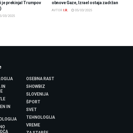
 je prekinjal Trumpov
obnove Gaze, Izrael ostaja zadržan
)
AVTOR
I.R.
05/03/2025
5/03/2025
e
OGIJA
OSEBNA RAST
 IN
SHOWBIZ
E
SLOVENIJA
YLE
ŠPORT
EN IN
SVET
TEHNOLOGIJA
OLOGIJA
VREME
NO
OČA
ZA STARŠE