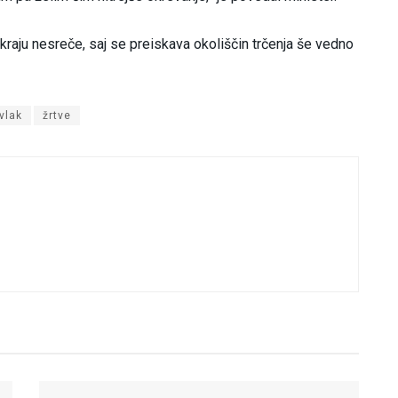
 kraju nesreče, saj se preiskava okoliščin trčenja še vedno
vlak
žrtve