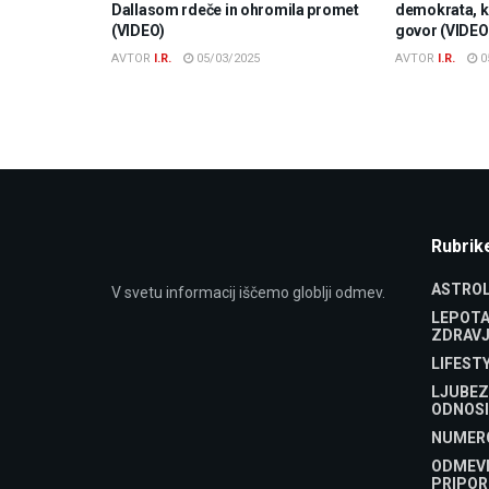
Dallasom rdeče in ohromila promet
demokrata, ki
(VIDEO)
govor (VIDEO
AVTOR
I.R.
05/03/2025
AVTOR
I.R.
0
Rubrik
ASTROL
V svetu informacij iščemo globlji odmev.
LEPOTA
ZDRAVJ
LIFEST
LJUBEZ
ODNOSI
NUMER
ODMEV
PRIPOR