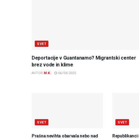
SVET
Deportacije v Guantanamo? Migrantski center
brez vode in klime
AVTOR
M.K.
06/03/2025
SVET
SVET
Prašna nevihta obarvala nebo nad
Republikanci 