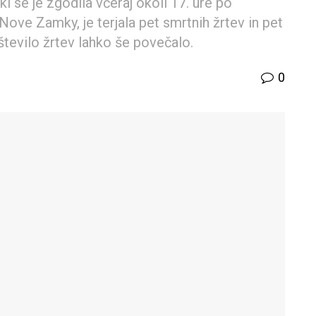
ki se je zgodila včeraj okoli 17. ure po
ove Zamky, je terjala pet smrtnih žrtev in pet
 število žrtev lahko še povečalo.
0