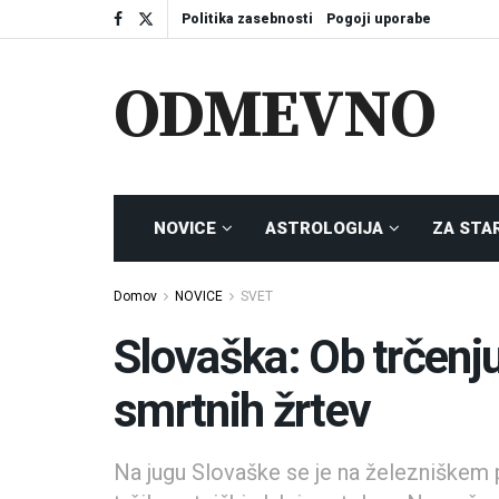
Politika zasebnosti
Pogoji uporabe
ODMEVNO
NOVICE
ASTROLOGIJA
ZA STA
Domov
NOVICE
SVET
Slovaška: Ob trčenju
smrtnih žrtev
Na jugu Slovaške se je na železniškem 