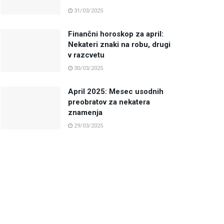
31/03/2025
Finančni horoskop za april:
Nekateri znaki na robu, drugi
v razcvetu
30/03/2025
April 2025: Mesec usodnih
preobratov za nekatera
znamenja
29/03/2025