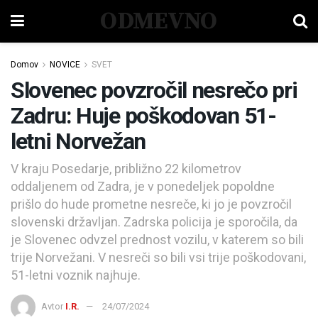
ODMEVNO
Domov
NOVICE
SVET
Slovenec povzročil nesrečo pri
Zadru: Huje poškodovan 51-
letni Norvežan
V kraju Posedarje, približno 22 kilometrov
oddaljenem od Zadra, je v ponedeljek popoldne
prišlo do hude prometne nesreče, ki jo je povzročil
slovenski državljan. Zadrska policija je sporočila, da
je Slovenec odvzel prednost vozilu, v katerem so bili
trije Norvežani. V nesreči so bili vsi trije poškodovani,
51-letni voznik najhuje.
Avtor
I.R.
24/07/2024