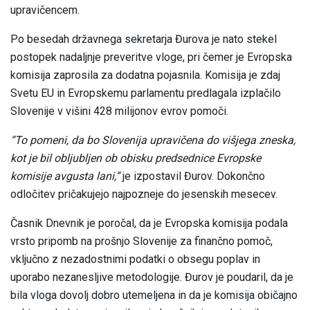
upravičencem.
Po besedah državnega sekretarja Đurova je nato stekel
postopek nadaljnje preveritve vloge, pri čemer je Evropska
komisija zaprosila za dodatna pojasnila. Komisija je zdaj
Svetu EU in Evropskemu parlamentu predlagala izplačilo
Slovenije v višini 428 milijonov evrov pomoči.
“To pomeni, da bo Slovenija upravičena do višjega zneska,
kot je bil obljubljen ob obisku predsednice Evropske
komisije avgusta lani,”
je izpostavil Đurov. Dokončno
odločitev pričakujejo najpozneje do jesenskih mesecev.
Časnik Dnevnik je poročal, da je Evropska komisija podala
vrsto pripomb na prošnjo Slovenije za finančno pomoč,
vključno z nezadostnimi podatki o obsegu poplav in
uporabo nezanesljive metodologije. Đurov je poudaril, da je
bila vloga dovolj dobro utemeljena in da je komisija običajno