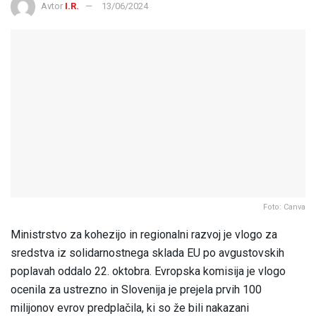
Avtor
I.R.
13/06/2024
Foto: Canva
Ministrstvo za kohezijo in regionalni razvoj je vlogo za
sredstva iz solidarnostnega sklada EU po avgustovskih
poplavah oddalo 22. oktobra. Evropska komisija je vlogo
ocenila za ustrezno in Slovenija je prejela prvih 100
milijonov evrov predplačila, ki so že bili nakazani