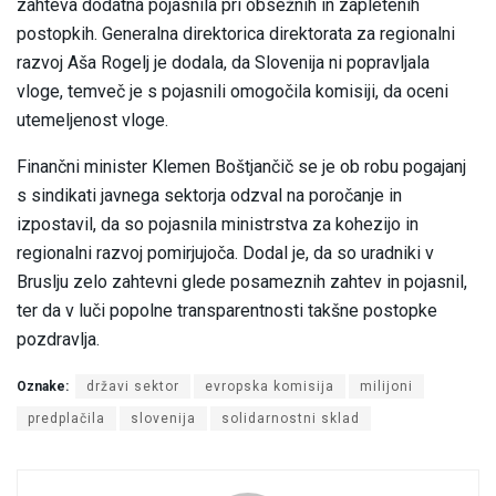
zahteva dodatna pojasnila pri obsežnih in zapletenih
postopkih. Generalna direktorica direktorata za regionalni
razvoj Aša Rogelj je dodala, da Slovenija ni popravljala
vloge, temveč je s pojasnili omogočila komisiji, da oceni
utemeljenost vloge.
Finančni minister Klemen Boštjančič se je ob robu pogajanj
s sindikati javnega sektorja odzval na poročanje in
izpostavil, da so pojasnila ministrstva za kohezijo in
regionalni razvoj pomirjujoča. Dodal je, da so uradniki v
Bruslju zelo zahtevni glede posameznih zahtev in pojasnil,
ter da v luči popolne transparentnosti takšne postopke
pozdravlja.
Oznake:
državi sektor
evropska komisija
milijoni
predplačila
slovenija
solidarnostni sklad