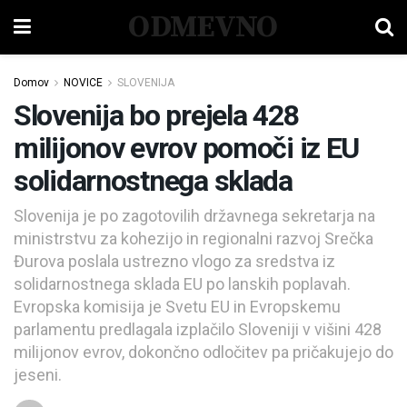
ODMEVNO
Domov
NOVICE
SLOVENIJA
Slovenija bo prejela 428
milijonov evrov pomoči iz EU
solidarnostnega sklada
Slovenija je po zagotovilih državnega sekretarja na
ministrstvu za kohezijo in regionalni razvoj Srečka
Đurova poslala ustrezno vlogo za sredstva iz
solidarnostnega sklada EU po lanskih poplavah.
Evropska komisija je Svetu EU in Evropskemu
parlamentu predlagala izplačilo Sloveniji v višini 428
milijonov evrov, dokončno odločitev pa pričakujejo do
jeseni.