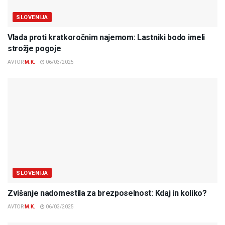
SLOVENIJA
Vlada proti kratkoročnim najemom: Lastniki bodo imeli
strožje pogoje
AVTOR
M.K.
06/03/2025
SLOVENIJA
Zvišanje nadomestila za brezposelnost: Kdaj in koliko?
AVTOR
M.K.
06/03/2025