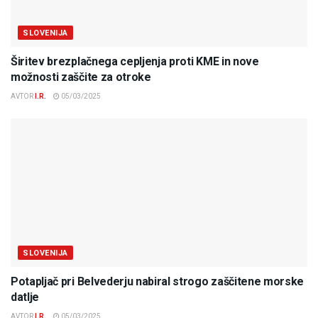
SLOVENIJA
Širitev brezplačnega cepljenja proti KME in nove
možnosti zaščite za otroke
AVTOR
I.R.
05/03/2025
SLOVENIJA
Potapljač pri Belvederju nabiral strogo zaščitene morske
datlje
AVTOR
I.R.
05/03/2025