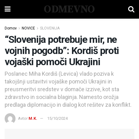
ODMEVNO
Domov
NOVICE
SLOVENIJA
“Slovenija potrebuje mir, ne
vojnih pogodb”: Kordiš proti
vojaški pomoči Ukrajini
Poslanec Miha Kordiš (Levica) vlado poziva k
takojšnji ustavitvi vojaške pomoči Ukrajini in
preusmeritvi sredstev v domače izzive, kot sta
zdravstvo in socialna blaginja. Namesto orožja
predlaga diplomacijo in dialog kot rešitev za konflikt.
Avtor
M.K.
15/10/2024