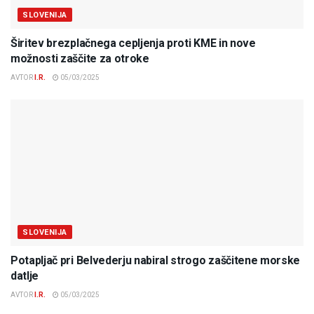
SLOVENIJA
Širitev brezplačnega cepljenja proti KME in nove
možnosti zaščite za otroke
AVTOR
I.R.
05/03/2025
SLOVENIJA
Potapljač pri Belvederju nabiral strogo zaščitene morske
datlje
AVTOR
I.R.
05/03/2025