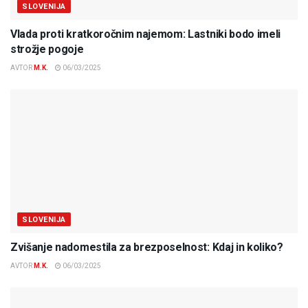
SLOVENIJA
Vlada proti kratkoročnim najemom: Lastniki bodo imeli
strožje pogoje
AVTOR
M.K.
06/03/2025
SLOVENIJA
Zvišanje nadomestila za brezposelnost: Kdaj in koliko?
AVTOR
M.K.
06/03/2025