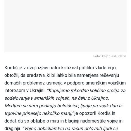
Foto: X/@glasljudstva
Kordiš je v svoji izjavi ostro kritiziral politiko vlade in jo
obtožil, da sredstva, ki bi lahko bila namenjena reševanju
domačih problemov, usmerja v podporo ameriškim vojaškim
interesom v Ukrajini.
“Kupujemo rekordne količine orožja za
sodelovanje v ameriških vojnah, na čelu z Ukrajino.
Medtem se nam podirajo bolnišnice, ljudje pa vsak dan iz
trgovine prinesejo nekoliko manj,”
je opozoril Kordiš in
dodal, da so obljube o miru in blaginji nadomestile vojne in
draginja.
“Vojno dobičkarstvo na račun delovnih ljudi se