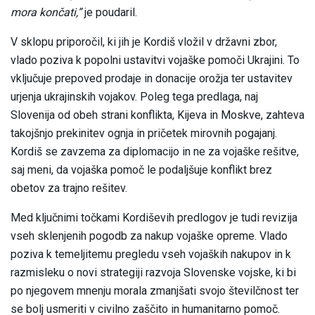
mora končati,”
je poudaril.
V sklopu priporočil, ki jih je Kordiš vložil v državni zbor,
vlado poziva k popolni ustavitvi vojaške pomoči Ukrajini. To
vključuje prepoved prodaje in donacije orožja ter ustavitev
urjenja ukrajinskih vojakov. Poleg tega predlaga, naj
Slovenija od obeh strani konflikta, Kijeva in Moskve, zahteva
takojšnjo prekinitev ognja in pričetek mirovnih pogajanj.
Kordiš se zavzema za diplomacijo in ne za vojaške rešitve,
saj meni, da vojaška pomoč le podaljšuje konflikt brez
obetov za trajno rešitev.
Med ključnimi točkami Kordiševih predlogov je tudi revizija
vseh sklenjenih pogodb za nakup vojaške opreme. Vlado
poziva k temeljitemu pregledu vseh vojaških nakupov in k
razmisleku o novi strategiji razvoja Slovenske vojske, ki bi
po njegovem mnenju morala zmanjšati svojo številčnost ter
se bolj usmeriti v civilno zaščito in humanitarno pomoč.