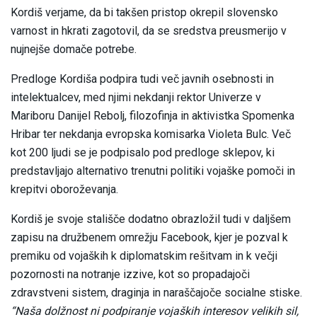
Kordiš verjame, da bi takšen pristop okrepil slovensko
varnost in hkrati zagotovil, da se sredstva preusmerijo v
nujnejše domače potrebe.
Predloge Kordiša podpira tudi več javnih osebnosti in
intelektualcev, med njimi nekdanji rektor Univerze v
Mariboru Danijel Rebolj, filozofinja in aktivistka Spomenka
Hribar ter nekdanja evropska komisarka Violeta Bulc. Več
kot 200 ljudi se je podpisalo pod predloge sklepov, ki
predstavljajo alternativo trenutni politiki vojaške pomoči in
krepitvi oboroževanja.
Kordiš je svoje stališče dodatno obrazložil tudi v daljšem
zapisu na družbenem omrežju Facebook, kjer je pozval k
premiku od vojaških k diplomatskim rešitvam in k večji
pozornosti na notranje izzive, kot so propadajoči
zdravstveni sistem, draginja in naraščajoče socialne stiske.
“Naša dolžnost ni podpiranje vojaških interesov velikih sil,