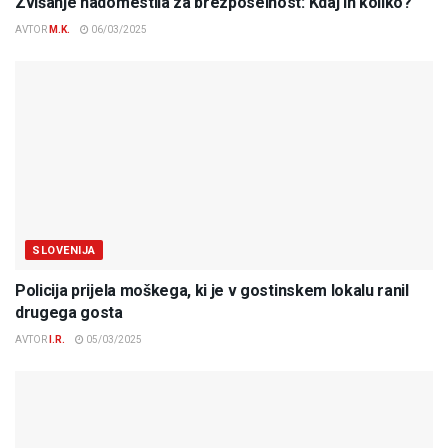
Zvišanje nadomestila za brezposelnost: Kdaj in koliko?
AVTOR
M.K.
06/03/2025
SLOVENIJA
Policija prijela moškega, ki je v gostinskem lokalu ranil
drugega gosta
AVTOR
I.R.
05/03/2025