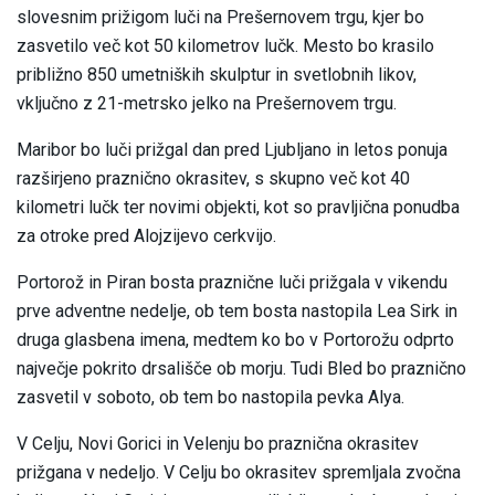
slovesnim prižigom luči na Prešernovem trgu, kjer bo
zasvetilo več kot 50 kilometrov lučk. Mesto bo krasilo
približno 850 umetniških skulptur in svetlobnih likov,
vključno z 21-metrsko jelko na Prešernovem trgu.
Maribor bo luči prižgal dan pred Ljubljano in letos ponuja
razširjeno praznično okrasitev, s skupno več kot 40
kilometri lučk ter novimi objekti, kot so pravljična ponudba
za otroke pred Alojzijevo cerkvijo.
Portorož in Piran bosta praznične luči prižgala v vikendu
prve adventne nedelje, ob tem bosta nastopila Lea Sirk in
druga glasbena imena, medtem ko bo v Portorožu odprto
največje pokrito drsališče ob morju. Tudi Bled bo praznično
zasvetil v soboto, ob tem bo nastopila pevka Alya.
V Celju, Novi Gorici in Velenju bo praznična okrasitev
prižgana v nedeljo. V Celju bo okrasitev spremljala zvočna