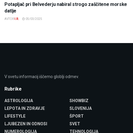
Potapljač pri Belvederju nabiral strogo zaščitene morske
datlje
AVTOR
I.R.
05/03/2025
V svetu informacij iščemo globlji odmev.
Rubrike
ASTROLOGIJA
SHOWBIZ
LEPOTA IN ZDRAVJE
SLOVENIJA
LIFESTYLE
ŠPORT
LJUBEZEN IN ODNOSI
SVET
NUMEROLOGIJA
TEHNOLOGIJA