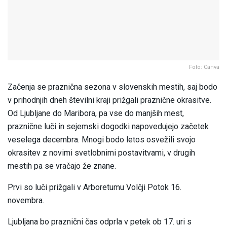
Foto: Canva
Začenja se praznična sezona v slovenskih mestih, saj bodo
v prihodnjih dneh številni kraji prižgali praznične okrasitve.
Od Ljubljane do Maribora, pa vse do manjših mest,
praznične luči in sejemski dogodki napovedujejo začetek
veselega decembra. Mnogi bodo letos osvežili svojo
okrasitev z novimi svetlobnimi postavitvami, v drugih
mestih pa se vračajo že znane.
Prvi so luči prižgali v Arboretumu Volčji Potok 16.
novembra.
Ljubljana bo praznični čas odprla v petek ob 17. uri s