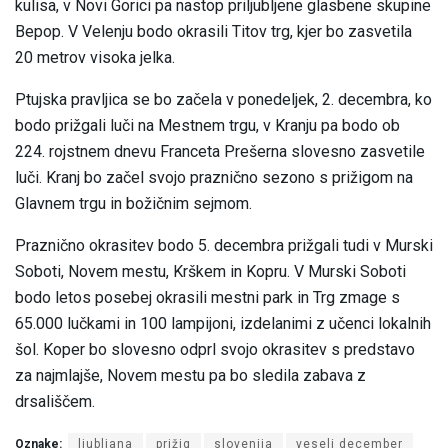
kulisa, v Novi Gorici pa nastop priljubljene glasbene skupine
Bepop. V Velenju bodo okrasili Titov trg, kjer bo zasvetila
20 metrov visoka jelka.
Ptujska pravljica se bo začela v ponedeljek, 2. decembra, ko
bodo prižgali luči na Mestnem trgu, v Kranju pa bodo ob
224. rojstnem dnevu Franceta Prešerna slovesno zasvetile
luči. Kranj bo začel svojo praznično sezono s prižigom na
Glavnem trgu in božičnim sejmom.
Praznično okrasitev bodo 5. decembra prižgali tudi v Murski
Soboti, Novem mestu, Krškem in Kopru. V Murski Soboti
bodo letos posebej okrasili mestni park in Trg zmage s
65.000 lučkami in 100 lampijoni, izdelanimi z učenci lokalnih
šol. Koper bo slovesno odprl svojo okrasitev s predstavo
za najmlajše, Novem mestu pa bo sledila zabava z
drsališčem.
Oznake:
ljubljana
prižig
slovenija
veseli december