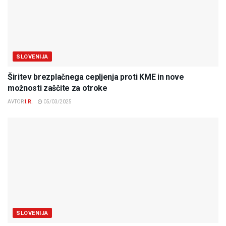
SLOVENIJA
Širitev brezplačnega cepljenja proti KME in nove
možnosti zaščite za otroke
AVTOR
I.R.
05/03/2025
SLOVENIJA