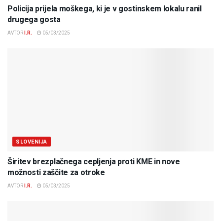
Policija prijela moškega, ki je v gostinskem lokalu ranil
drugega gosta
AVTOR
I.R.
05/03/2025
SLOVENIJA
Širitev brezplačnega cepljenja proti KME in nove
možnosti zaščite za otroke
AVTOR
I.R.
05/03/2025