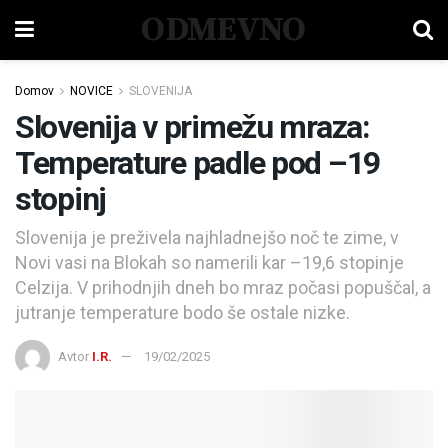
ODMEVNO
Domov
NOVICE
SLOVENIJA
Slovenija v primežu mraza:
Temperature padle pod –19
stopinj
Slovenija je preživela najhladnejšo noč te zime, v
Novi vasi na Blokah so namerili kar –19,6 stopinje
Celzija. V prihodnjih dneh bo mraz počasi popuščal, a
jutranje temperature bodo še ostale nizke.
Avtor
I.R.
19/02/2025