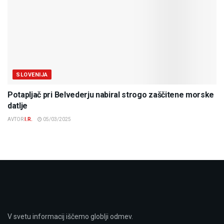
SLOVENIJA
Potapljač pri Belvederju nabiral strogo zaščitene morske
datlje
AVTOR
I.R.
05/03/2025
V svetu informacij iščemo globlji odmev.