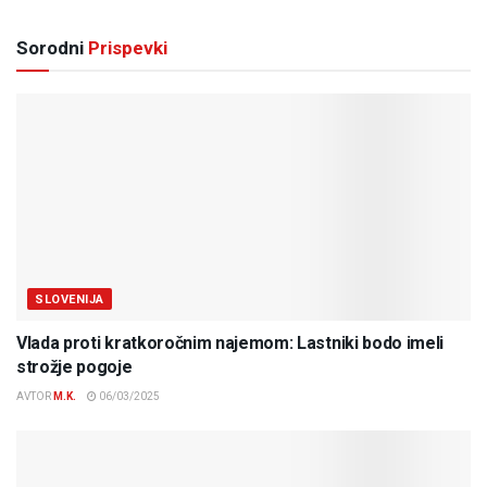
Sorodni
Prispevki
SLOVENIJA
Vlada proti kratkoročnim najemom: Lastniki bodo imeli
strožje pogoje
AVTOR
M.K.
06/03/2025