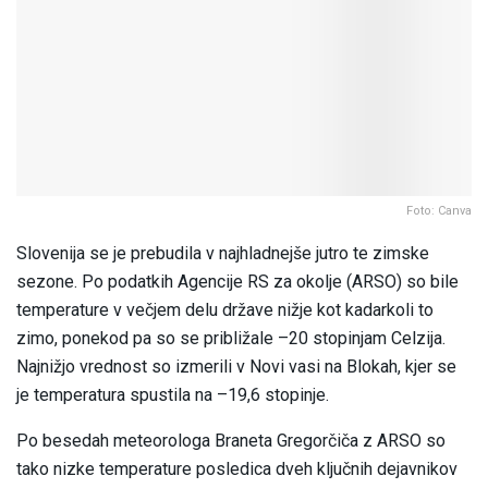
Foto: Canva
Slovenija se je prebudila v najhladnejše jutro te zimske
sezone. Po podatkih Agencije RS za okolje (ARSO) so bile
temperature v večjem delu države nižje kot kadarkoli to
zimo, ponekod pa so se približale –20 stopinjam Celzija.
Najnižjo vrednost so izmerili v Novi vasi na Blokah, kjer se
je temperatura spustila na –19,6 stopinje.
Po besedah meteorologa Braneta Gregorčiča z ARSO so
tako nizke temperature posledica dveh ključnih dejavnikov