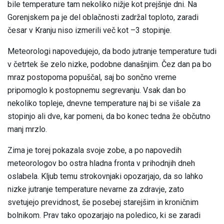
bile temperature tam nekoliko nižje kot prejšnje dni. Na
Gorenjskem pa je del oblačnosti zadržal toploto, zaradi
česar v Kranju niso izmerili več kot –3 stopinje.
Meteorologi napovedujejo, da bodo jutranje temperature tudi
v četrtek še zelo nizke, podobne današnjim. Čez dan pa bo
mraz postopoma popuščal, saj bo sončno vreme
pripomoglo k postopnemu segrevanju. Vsak dan bo
nekoliko topleje, dnevne temperature naj bi se višale za
stopinjo ali dve, kar pomeni, da bo konec tedna že občutno
manj mrzlo.
Zima je torej pokazala svoje zobe, a po napovedih
meteorologov bo ostra hladna fronta v prihodnjih dneh
oslabela. Kljub temu strokovnjaki opozarjajo, da so lahko
nizke jutranje temperature nevarne za zdravje, zato
svetujejo previdnost, še posebej starejšim in kroničnim
bolnikom. Prav tako opozarjajo na poledico, ki se zaradi