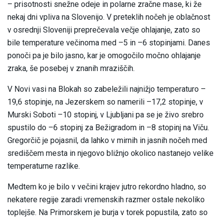
– prisotnosti snežne odeje in polarne zračne mase, ki že
nekaj dni vpliva na Slovenijo. V preteklih nočeh je oblačnost
v osrednji Sloveniji preprečevala večje ohlajanje, zato so
bile temperature večinoma med –5 in –6 stopinjami. Danes
ponoči pa je bilo jasno, kar je omogočilo močno ohlajanje
zraka, še posebej v znanih mraziščih.
V Novi vasi na Blokah so zabeležili najnižjo temperaturo –
19,6 stopinje, na Jezerskem so namerili –17,2 stopinje, v
Murski Soboti –10 stopinj, v Ljubljani pa se je živo srebro
spustilo do –6 stopinj za Bežigradom in –8 stopinj na Viču.
Gregorčič je pojasnil, da lahko v mirnih in jasnih nočeh med
središčem mesta in njegovo bližnjo okolico nastanejo velike
temperaturne razlike.
Medtem ko je bilo v večini krajev jutro rekordno hladno, so
nekatere regije zaradi vremenskih razmer ostale nekoliko
toplejše. Na Primorskem je burja v torek popustila, zato so